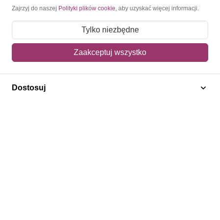
Moje konto
Zajrzyj do naszej
Polityki plików cookie
, aby uzyskać więcej informacji.
Moje zamówienia
Tylko niezbędne
Mój koszyk
Zaakceptuj wszystko
Adres dostawy
Dostosuj
Polecamy
Znaczki Konie
Znaczki Politycy
Znaczki Żaglowce
Znaczki Kwiaty
Znaczki Herby / Heraldyka / Symbole