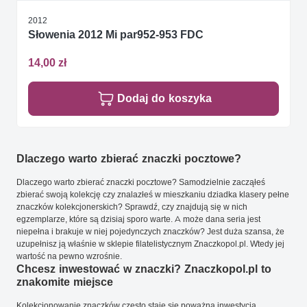
2012
Słowenia 2012 Mi par952-953 FDC
14,00 zł
Dodaj do koszyka
Dlaczego warto zbierać znaczki pocztowe?
Dlaczego warto zbierać znaczki pocztowe? Samodzielnie zacząłeś
zbierać swoją kolekcję czy znalazłeś w mieszkaniu dziadka klasery pełne
znaczków kolekcjonerskich? Sprawdź, czy znajdują się w nich
egzemplarze, które są dzisiaj sporo warte. A może dana seria jest
niepełna i brakuje w niej pojedynczych znaczków? Jest duża szansa, że
uzupełnisz ją właśnie w sklepie filatelistycznym Znaczkopol.pl. Wtedy jej
wartość na pewno wzrośnie.
Chcesz inwestować w znaczki? Znaczkopol.pl to
znakomite miejsce
Kolekcjonowanie znaczków często staje się poważną inwestycją.