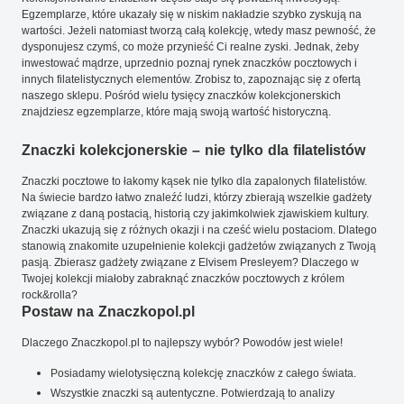
Egzemplarze, które ukazały się w niskim nakładzie szybko zyskują na
wartości. Jeżeli natomiast tworzą całą kolekcję, wtedy masz pewność, że
dysponujesz czymś, co może przynieść Ci realne zyski. Jednak, żeby
inwestować mądrze, uprzednio poznaj rynek znaczków pocztowych i
innych filatelistycznych elementów. Zrobisz to, zapoznając się z ofertą
naszego sklepu. Pośród wielu tysięcy znaczków kolekcjonerskich
znajdziesz egzemplarze, które mają swoją wartość historyczną.
Znaczki kolekcjonerskie – nie tylko dla filatelistów
Znaczki pocztowe to łakomy kąsek nie tylko dla zapalonych filatelistów.
Na świecie bardzo łatwo znaleźć ludzi, którzy zbierają wszelkie gadżety
związane z daną postacią, historią czy jakimkolwiek zjawiskiem kultury.
Znaczki ukazują się z różnych okazji i na cześć wielu postaciom. Dlatego
stanowią znakomite uzupełnienie kolekcji gadżetów związanych z Twoją
pasją. Zbierasz gadżety związane z Elvisem Presleyem? Dlaczego w
Twojej kolekcji miałoby zabraknąć znaczków pocztowych z królem
rock&rolla?
Postaw na Znaczkopol.pl
Dlaczego Znaczkopol.pl to najlepszy wybór? Powodów jest wiele!
Posiadamy wielotysięczną kolekcję znaczków z całego świata.
Wszystkie znaczki są autentyczne. Potwierdzają to analizy