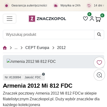
Przejdź do treści głównej
Gwarancja autentyczności
Wysyłka w 24h
14 dni na
0
Liczba pozycji 
0
Pro
...
CEPT Europa
2012
Numer
Nr
: #130894
Jakość: FDC
Armenia 2012 Mi 812 FDC
Znaczek pocztowy Armenia 2012 Mi 812 FDCw sklepie
filatelistycznym Znaczkopol.pl. Duży wybór znaczków dla
każdego kolekcjonera