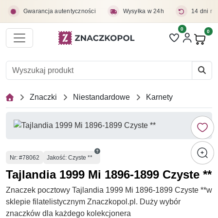
Przejdź do treści głównej
Gwarancja autentyczności
Wysyłka w 24h
14 dni na
0
Liczba pozycji 
0
Pro
Znaczki
Niestandardowe
Karnety
Numer
Nr
: #78062
Jakość: Czyste **
Tajlandia 1999 Mi 1896-1899 Czyste **
Znaczek pocztowy Tajlandia 1999 Mi 1896-1899 Czyste **w
sklepie filatelistycznym Znaczkopol.pl. Duży wybór
znaczków dla każdego kolekcjonera