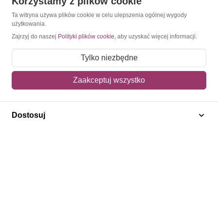
Korzystamy z plików cookie
Konto
Ta witryna używa plików cookie w celu ulepszenia ogólnej wygody
użytkowania.
Moje konto
Zajrzyj do naszej
Polityki plików cookie
, aby uzyskać więcej informacji.
Moje zamówienia
Tylko niezbędne
Mój koszyk
Zaakceptuj wszystko
Adres dostawy
Polecamy
Dostosuj
Znaczki Konie
Znaczki Politycy
Znaczki Żaglowce
Znaczki Kolarstwo
Znaczki Boże Narodzenie