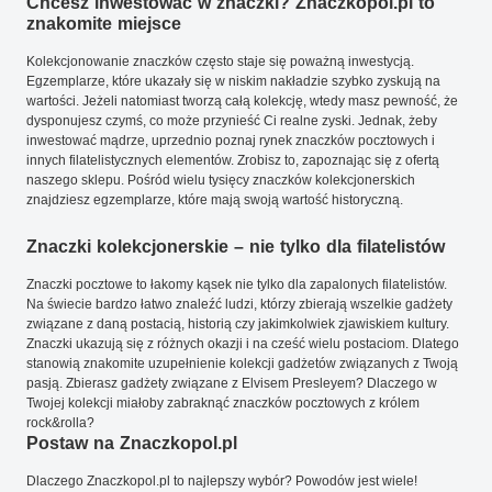
Chcesz inwestować w znaczki? Znaczkopol.pl to
znakomite miejsce
Kolekcjonowanie znaczków często staje się poważną inwestycją.
Egzemplarze, które ukazały się w niskim nakładzie szybko zyskują na
wartości. Jeżeli natomiast tworzą całą kolekcję, wtedy masz pewność, że
dysponujesz czymś, co może przynieść Ci realne zyski. Jednak, żeby
inwestować mądrze, uprzednio poznaj rynek znaczków pocztowych i
innych filatelistycznych elementów. Zrobisz to, zapoznając się z ofertą
naszego sklepu. Pośród wielu tysięcy znaczków kolekcjonerskich
znajdziesz egzemplarze, które mają swoją wartość historyczną.
Znaczki kolekcjonerskie – nie tylko dla filatelistów
Znaczki pocztowe to łakomy kąsek nie tylko dla zapalonych filatelistów.
Na świecie bardzo łatwo znaleźć ludzi, którzy zbierają wszelkie gadżety
związane z daną postacią, historią czy jakimkolwiek zjawiskiem kultury.
Znaczki ukazują się z różnych okazji i na cześć wielu postaciom. Dlatego
stanowią znakomite uzupełnienie kolekcji gadżetów związanych z Twoją
pasją. Zbierasz gadżety związane z Elvisem Presleyem? Dlaczego w
Twojej kolekcji miałoby zabraknąć znaczków pocztowych z królem
rock&rolla?
Postaw na Znaczkopol.pl
Dlaczego Znaczkopol.pl to najlepszy wybór? Powodów jest wiele!