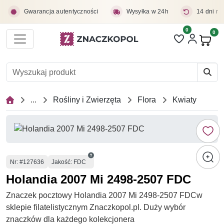
Przejdź do treści głównej
Gwarancja autentyczności
Wysyłka w 24h
14 dni na
0
Liczba pozycji 
0
Pro
...
Rośliny i Zwierzęta
Flora
Kwiaty
Numer
Nr
: #127636
Jakość: FDC
Holandia 2007 Mi 2498-2507 FDC
Znaczek pocztowy Holandia 2007 Mi 2498-2507 FDCw
sklepie filatelistycznym Znaczkopol.pl. Duży wybór
znaczków dla każdego kolekcjonera