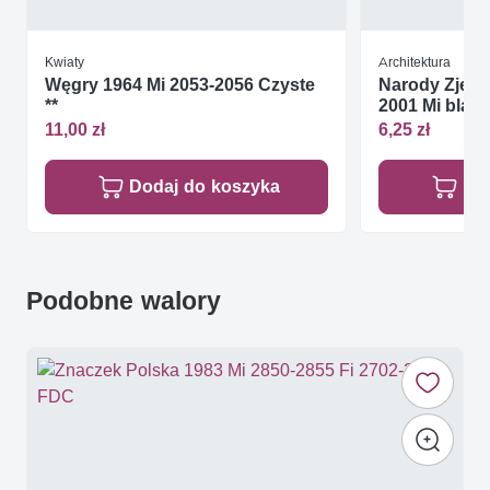
Kwiaty
Architektura
Węgry 1964 Mi 2053-2056 Czyste
Narody Zjed
**
2001 Mi blatt 
11,00 zł
6,25 zł
Dodaj do koszyka
Do
Podobne walory