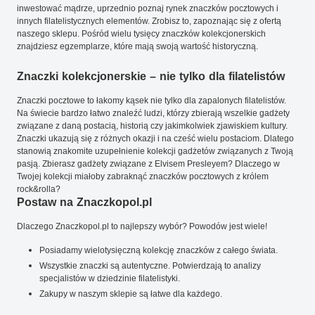
inwestować mądrze, uprzednio poznaj rynek znaczków pocztowych i
innych filatelistycznych elementów. Zrobisz to, zapoznając się z ofertą
naszego sklepu. Pośród wielu tysięcy znaczków kolekcjonerskich
znajdziesz egzemplarze, które mają swoją wartość historyczną.
Znaczki kolekcjonerskie – nie tylko dla filatelistów
Znaczki pocztowe to łakomy kąsek nie tylko dla zapalonych filatelistów.
Na świecie bardzo łatwo znaleźć ludzi, którzy zbierają wszelkie gadżety
związane z daną postacią, historią czy jakimkolwiek zjawiskiem kultury.
Znaczki ukazują się z różnych okazji i na cześć wielu postaciom. Dlatego
stanowią znakomite uzupełnienie kolekcji gadżetów związanych z Twoją
pasją. Zbierasz gadżety związane z Elvisem Presleyem? Dlaczego w
Twojej kolekcji miałoby zabraknąć znaczków pocztowych z królem
rock&rolla?
Postaw na Znaczkopol.pl
Dlaczego Znaczkopol.pl to najlepszy wybór? Powodów jest wiele!
Posiadamy wielotysięczną kolekcję znaczków z całego świata.
Wszystkie znaczki są autentyczne. Potwierdzają to analizy
specjalistów w dziedzinie filatelistyki.
Zakupy w naszym sklepie są łatwe dla każdego.