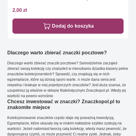
2,00 zł
Dodaj do koszyka
Dlaczego warto zbierać znaczki pocztowe?
Dlaczego warto zbierać znaczki pocztowe? Samodzielnie zacząłeś
zbierać swoją kolekcję czy znalazłeś w mieszkaniu dziadka klasery pełne
znaczków kolekcjonerskich? Sprawdź, czy znajdują się w nich
egzemplarze, które są dzisiaj sporo warte. A może dana seria jest
niepełna i brakuje w niej pojedynczych znaczków? Jest duża szansa, że
uzupełnisz ją właśnie w sklepie filatelistycznym Znaczkopol.pl. Wtedy jej
wartość na pewno wzrośnie.
Chcesz inwestować w znaczki? Znaczkopol.pl to
znakomite miejsce
Kolekcjonowanie znaczków często staje się poważną inwestycją.
Egzemplarze, które ukazały się w niskim nakładzie szybko zyskują na
wartości. Jeżeli natomiast tworzą całą kolekcję, wtedy masz pewność, że
dysponujesz czymś, co może przynieść Ci realne zyski. Jednak, żeby