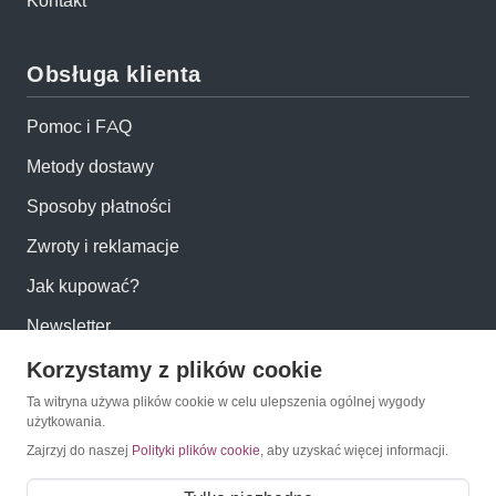
Kontakt
Obsługa klienta
Pomoc i FAQ
Metody dostawy
Sposoby płatności
Zwroty i reklamacje
Jak kupować?
Newsletter
Korzystamy z plików cookie
Konto
Ta witryna używa plików cookie w celu ulepszenia ogólnej wygody
użytkowania.
Moje konto
Zajrzyj do naszej
Polityki plików cookie
, aby uzyskać więcej informacji.
Moje zamówienia