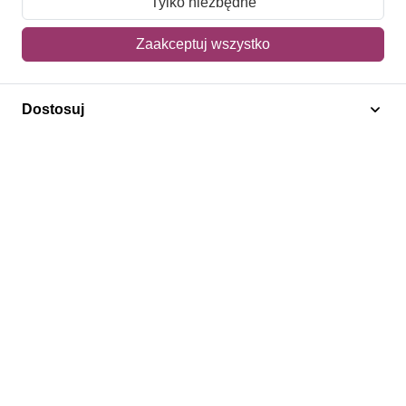
Tylko niezbędne
Mój koszyk
Zaakceptuj wszystko
Adres dostawy
Dostosuj
Polecamy
Znaczki Konie
Znaczki Politycy
Znaczki Żaglowce
Znaczki Kwiaty
Znaczki Herby / Heraldyka / Symbole
Regulamin
Prywatność
Bezpieczeństwo