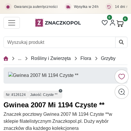
Przejdź do treści głównej
Gwarancja autentyczności
Wysyłka w 24h
14 dni na
0
Liczba pozycji 
0
Pro
...
Rośliny i Zwierzęta
Flora
Grzyby
Numer
Nr
: #126124
Jakość: Czyste **
Gwinea 2007 Mi 1194 Czyste **
Znaczek pocztowy Gwinea 2007 Mi 1194 Czyste **w
sklepie filatelistycznym Znaczkopol.pl. Duży wybór
znaczków dla każdego kolekcjonera