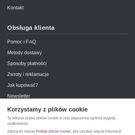
Kontakt
Obsługa klienta
Pomoc i FAQ
Metody dostawy
Sposoby płatności
Zwroty i reklamacje
Jak kupować?
Newsletter
Korzystamy z plików cookie
Konto
Ta witryna używa plików cookie w celu ulepszenia ogólnej wygody
użytkowania.
Moje konto
Zajrzyj do naszej
Polityki plików cookie
, aby uzyskać więcej informacji.