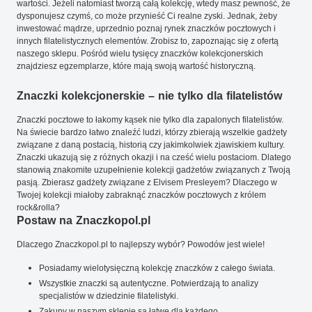
wartości. Jeżeli natomiast tworzą całą kolekcję, wtedy masz pewność, że
dysponujesz czymś, co może przynieść Ci realne zyski. Jednak, żeby
inwestować mądrze, uprzednio poznaj rynek znaczków pocztowych i
innych filatelistycznych elementów. Zrobisz to, zapoznając się z ofertą
naszego sklepu. Pośród wielu tysięcy znaczków kolekcjonerskich
znajdziesz egzemplarze, które mają swoją wartość historyczną.
Znaczki kolekcjonerskie – nie tylko dla filatelistów
Znaczki pocztowe to łakomy kąsek nie tylko dla zapalonych filatelistów.
Na świecie bardzo łatwo znaleźć ludzi, którzy zbierają wszelkie gadżety
związane z daną postacią, historią czy jakimkolwiek zjawiskiem kultury.
Znaczki ukazują się z różnych okazji i na cześć wielu postaciom. Dlatego
stanowią znakomite uzupełnienie kolekcji gadżetów związanych z Twoją
pasją. Zbierasz gadżety związane z Elvisem Presleyem? Dlaczego w
Twojej kolekcji miałoby zabraknąć znaczków pocztowych z królem
rock&rolla?
Postaw na Znaczkopol.pl
Dlaczego Znaczkopol.pl to najlepszy wybór? Powodów jest wiele!
Posiadamy wielotysięczną kolekcję znaczków z całego świata.
Wszystkie znaczki są autentyczne. Potwierdzają to analizy
specjalistów w dziedzinie filatelistyki.
Zakupy w naszym sklepie są łatwe dla każdego.