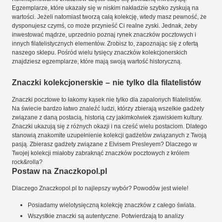
Egzemplarze, które ukazały się w niskim nakładzie szybko zyskują na
wartości. Jeżeli natomiast tworzą całą kolekcję, wtedy masz pewność, że
dysponujesz czymś, co może przynieść Ci realne zyski. Jednak, żeby
inwestować mądrze, uprzednio poznaj rynek znaczków pocztowych i
innych filatelistycznych elementów. Zrobisz to, zapoznając się z ofertą
naszego sklepu. Pośród wielu tysięcy znaczków kolekcjonerskich
znajdziesz egzemplarze, które mają swoją wartość historyczną.
Znaczki kolekcjonerskie – nie tylko dla filatelistów
Znaczki pocztowe to łakomy kąsek nie tylko dla zapalonych filatelistów.
Na świecie bardzo łatwo znaleźć ludzi, którzy zbierają wszelkie gadżety
związane z daną postacią, historią czy jakimkolwiek zjawiskiem kultury.
Znaczki ukazują się z różnych okazji i na cześć wielu postaciom. Dlatego
stanowią znakomite uzupełnienie kolekcji gadżetów związanych z Twoją
pasją. Zbierasz gadżety związane z Elvisem Presleyem? Dlaczego w
Twojej kolekcji miałoby zabraknąć znaczków pocztowych z królem
rock&rolla?
Postaw na Znaczkopol.pl
Dlaczego Znaczkopol.pl to najlepszy wybór? Powodów jest wiele!
Posiadamy wielotysięczną kolekcję znaczków z całego świata.
Wszystkie znaczki są autentyczne. Potwierdzają to analizy