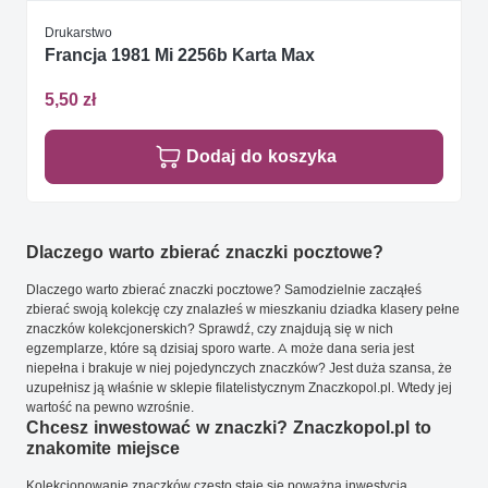
Drukarstwo
Francja 1981 Mi 2256b Karta Max
5,50 zł
Dodaj do koszyka
Dlaczego warto zbierać znaczki pocztowe?
Dlaczego warto zbierać znaczki pocztowe? Samodzielnie zacząłeś
zbierać swoją kolekcję czy znalazłeś w mieszkaniu dziadka klasery pełne
znaczków kolekcjonerskich? Sprawdź, czy znajdują się w nich
egzemplarze, które są dzisiaj sporo warte. A może dana seria jest
niepełna i brakuje w niej pojedynczych znaczków? Jest duża szansa, że
uzupełnisz ją właśnie w sklepie filatelistycznym Znaczkopol.pl. Wtedy jej
wartość na pewno wzrośnie.
Chcesz inwestować w znaczki? Znaczkopol.pl to
znakomite miejsce
Kolekcjonowanie znaczków często staje się poważną inwestycją.