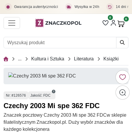
Przejdź do treści głównej
Gwarancja autentyczności
Wysyłka w 24h
14 dni na
0
Liczba pozycji 
0
Pro
...
Kultura i Sztuka
Literatura
Książki
Numer
Nr
: #126576
Jakość: FDC
Czechy 2003 Mi spe 362 FDC
Znaczek pocztowy Czechy 2003 Mi spe 362 FDCw sklepie
filatelistycznym Znaczkopol.pl. Duży wybór znaczków dla
każdego kolekcjonera