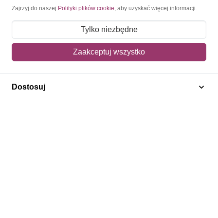
Moje konto
Zajrzyj do naszej
Polityki plików cookie
, aby uzyskać więcej informacji.
Moje zamówienia
Tylko niezbędne
Mój koszyk
Zaakceptuj wszystko
Adres dostawy
Dostosuj
Polecamy
Znaczki Konie
Znaczki Politycy
Znaczki Żaglowce
Znaczki Kwiaty
Znaczki Herby / Heraldyka / Symbole