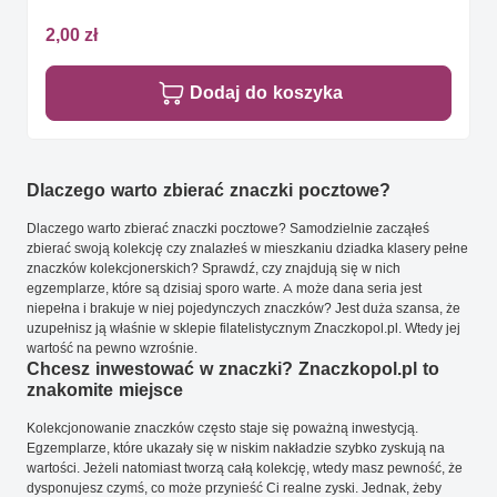
2,00 zł
Dodaj do koszyka
Dlaczego warto zbierać znaczki pocztowe?
Dlaczego warto zbierać znaczki pocztowe? Samodzielnie zacząłeś
zbierać swoją kolekcję czy znalazłeś w mieszkaniu dziadka klasery pełne
znaczków kolekcjonerskich? Sprawdź, czy znajdują się w nich
egzemplarze, które są dzisiaj sporo warte. A może dana seria jest
niepełna i brakuje w niej pojedynczych znaczków? Jest duża szansa, że
uzupełnisz ją właśnie w sklepie filatelistycznym Znaczkopol.pl. Wtedy jej
wartość na pewno wzrośnie.
Chcesz inwestować w znaczki? Znaczkopol.pl to
znakomite miejsce
Kolekcjonowanie znaczków często staje się poważną inwestycją.
Egzemplarze, które ukazały się w niskim nakładzie szybko zyskują na
wartości. Jeżeli natomiast tworzą całą kolekcję, wtedy masz pewność, że
dysponujesz czymś, co może przynieść Ci realne zyski. Jednak, żeby