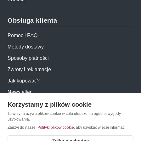
Obsługa klienta
Pomoc i FAQ
Metody dostawy
Sposoby płatności
Zwroty i reklamacje
Jak kupować?
Newsletter
Korzystamy z plików cookie
Konto
Ta witryna używa plików cookie w celu ulepszenia ogólnej wygody
użytkowania.
Moje konto
Zajrzyj do naszej
Polityki plików cookie
, aby uzyskać więcej informacji.
Moje zamówienia