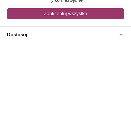
Tylko niezbędne
Mój koszyk
Zaakceptuj wszystko
Adres dostawy
Dostosuj
Polecamy
Znaczki Konie
Znaczki Politycy
Znaczki Żaglowce
Znaczki Kwiaty
Znaczki Herby / Heraldyka / Symbole
Regulamin
Prywatność
Bezpieczeństwo