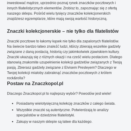
inwestować mądrze, uprzednio poznaj rynek znaczków pocztowych i
innych filatelistycznych elementów. Zrobisz to, zapoznając się z ofertą
naszego sklepu. Pośród wielu tysięcy znaczków kolekcjonerskich
znajdziesz egzemplarze, które mają swoją wartość historyczną.
Znaczki kolekcjonerskie – nie tylko dla filatelistów
Znaczki pocztowe to łakomy kąsek nie tylko dla zapalonych filatelistów.
Na świecie bardzo łatwo znaleźć ludzi, którzy zbierają wszelkie gadżety
związane z daną postacią, historią czy jakimkolwiek zjawiskiem kultury.
Znaczki ukazują się z różnych okazji i na cześć wielu postaciom. Dlatego
stanowią znakomite uzupełnienie kolekcji gadżetów związanych z Twoją
pasją. Zbierasz gadżety związane z Elvisem Presleyem? Dlaczego w
Twojej kolekcji miałoby zabraknąć znaczków pocztowych z królem
rock&rolla?
Postaw na Znaczkopol.pl
Dlaczego Znaczkopol.pl to najlepszy wybór? Powodów jest wiele!
Posiadamy wielotysięczną kolekcję znaczków z całego świata.
Wszystkie znaczki są autentyczne. Potwierdzają to analizy
specjalistów w dziedzinie filatelistyki.
Zakupy w naszym sklepie są łatwe dla każdego.