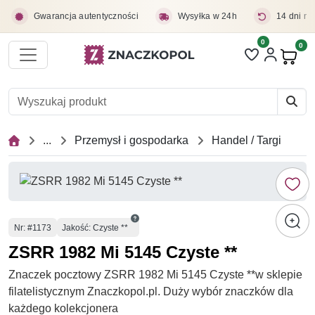
Przejdź do treści głównej
Gwarancja autentyczności
Wysyłka w 24h
14 dni na
0
Liczba pozycji 
0
Pro
...
Przemysł i gospodarka
Handel / Targi
Numer
Nr
: #1173
Jakość: Czyste **
ZSRR 1982 Mi 5145 Czyste **
Znaczek pocztowy ZSRR 1982 Mi 5145 Czyste **w sklepie
filatelistycznym Znaczkopol.pl. Duży wybór znaczków dla
każdego kolekcjonera