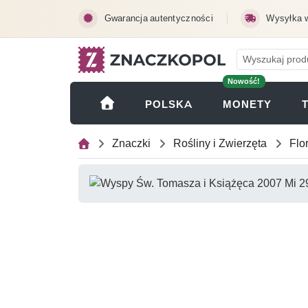
Przejdź do treści głównej
Gwarancja autentyczności
Wysyłka 
Nowość!
(OTWI
POLSKA
MONETY
Znaczki
Rośliny i Zwierzęta
Flo