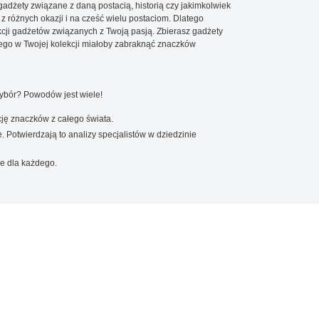
 gadżety związane z daną postacią, historią czy jakimkolwiek
 z różnych okazji i na cześć wielu postaciom. Dlatego
cji gadżetów związanych z Twoją pasją. Zbierasz gadżety
go w Twojej kolekcji miałoby zabraknąć znaczków
wybór? Powodów jest wiele!
ję znaczków z całego świata.
. Potwierdzają to analizy specjalistów w dziedzinie
e dla każdego.