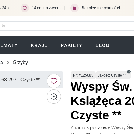
w 24h
14 dni na zwrot
Bezpieczne płatności
ERA SIĘ W NOWEJ KARCIE)
TEMATY
KRAJE
PAKIETY
BLOG
ra
Grzyby
Numer
Nr
: #125685
Jakość: Czyste **
Wyspy Św.
Książęca 2
Czyste **
Znaczek pocztowy Wyspy Św.