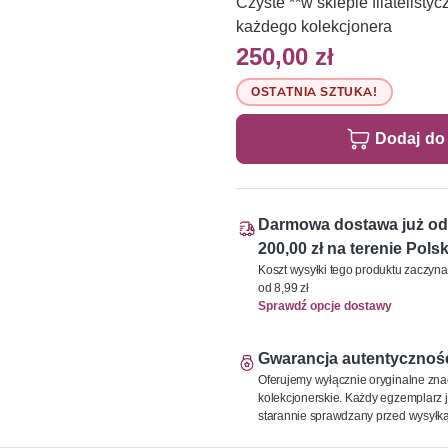
Czyste **w sklepie filatelis
każdego kolekcjonera
250,00 zł
OSTATNIA SZTUKA!
Dodaj do
Darmowa dostawa już od
200,00 zł na terenie Polsk
Koszt wysyłki tego produktu zaczyna
od 8,99 zł
Sprawdź opcje dostawy
Gwarancja autentycznoś
Oferujemy wyłącznie oryginalne zna
kolekcjonerskie. Każdy egzemplarz j
starannie sprawdzany przed wysyłką