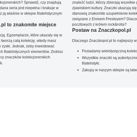
kcjonerskich? Sprawdź, czy znajdują
znaleźć ludzi, którzy zbierają wszelkie
dana seria jest niepełna i brakuje w
zjawiskiem kultury. Znaczki ukazują się
ją właśnie w sklepie filatelistycznym
stanowią znakomite uzupełnienie kolek
związane z Elvisem Presleyem? Dlacze
pl to znakomite miejsce
pocztowych z królem rock&rolla?
Postaw na Znaczkopol.pl
ją. Egzemplarze, które ukazały się w
t tworzą całą kolekcję, wtedy masz
Dlaczego Znaczkopol.pl to najlepszy 
 zyski. Jednak, żeby inwestować
Posiadamy wielotysięczną kolekc
 filatelistycznych elementów. Zrobisz
ięcy znaczków kolekcjonerskich
Wszystkie znaczki są autentyczne
ą.
filatelistyki.
Zakupy w naszym sklepie są łatw