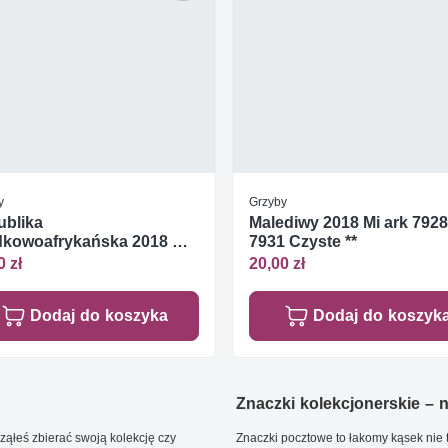
y
Grzyby
ublika
Malediwy 2018 Mi ark 7928
dkowoafrykańska 2018 Mi
7931 Czyste **
7550-7553 Czyste **
0 zł
20,00 zł
Dodaj do koszyka
Dodaj do koszyk
Znaczki kolekcjonerskie – ni
ąłeś zbierać swoją kolekcję czy
Znaczki pocztowe to łakomy kąsek nie t