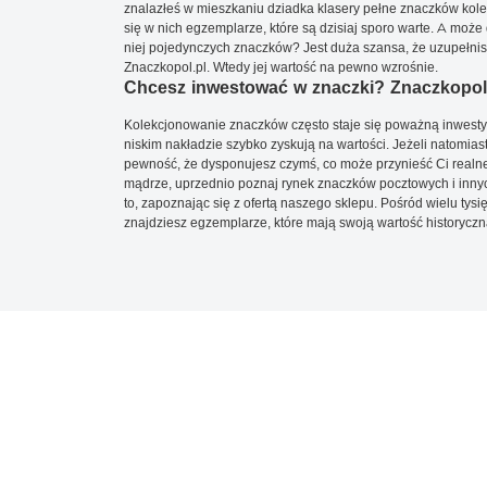
znalazłeś w mieszkaniu dziadka klasery pełne znaczków kole
się w nich egzemplarze, które są dzisiaj sporo warte. A może 
niej pojedynczych znaczków? Jest duża szansa, że uzupełnisz 
Znaczkopol.pl. Wtedy jej wartość na pewno wzrośnie.
Chcesz inwestować w znaczki? Znaczkopol.
Kolekcjonowanie znaczków często staje się poważną inwestyc
niskim nakładzie szybko zyskują na wartości. Jeżeli natomias
pewność, że dysponujesz czymś, co może przynieść Ci realne
mądrze, uprzednio poznaj rynek znaczków pocztowych i innych
to, zapoznając się z ofertą naszego sklepu. Pośród wielu tys
znajdziesz egzemplarze, które mają swoją wartość historyczn