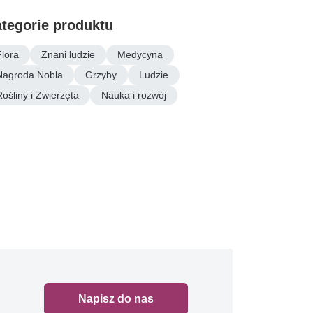
tegorie produktu
Flora
Znani ludzie
Medycyna
Nagroda Nobla
Grzyby
Ludzie
Rośliny i Zwierzęta
Nauka i rozwój
Napisz do nas