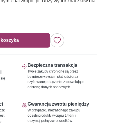
tycznym Znaczkopol.pl. Duży wybór znaczków dla
 koszyka
Bezpieczna transakcja
Twoje zakupy chronione są przez
i
bezpieczny system płatności oraz
 się
szyfrowane połączenie zapewniające
ochronę danych osobowych.
ci
Gwarancja zwrotu pieniędzy
czki
W przypadku nietrafionego zakupu
est
odeślij produkty w ciągu 14 dni i
.
otrzymaj pełny zwrot środków.