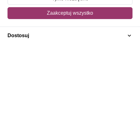
Mój koszyk
Zaakceptuj wszystko
Adres dostawy
Dostosuj
Polecamy
Znaczki Konie
Znaczki Politycy
Znaczki Żaglowce
Znaczki Kwiaty
Znaczki Herby / Heraldyka / Symbole
Regulamin
Prywatność
Bezpieczeństwo