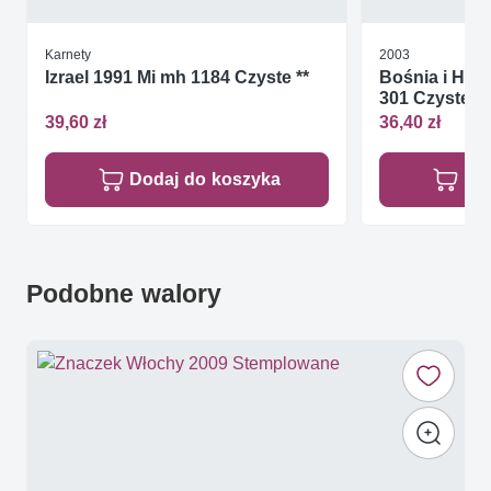
Karnety
2003
Izrael 1991 Mi mh 1184 Czyste **
Bośnia i Her
301 Czyste **
39,60 zł
36,40 zł
Dodaj do koszyka
Do
Podobne walory