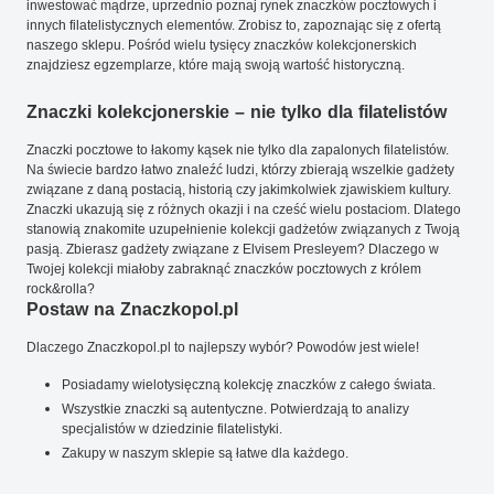
inwestować mądrze, uprzednio poznaj rynek znaczków pocztowych i
innych filatelistycznych elementów. Zrobisz to, zapoznając się z ofertą
naszego sklepu. Pośród wielu tysięcy znaczków kolekcjonerskich
znajdziesz egzemplarze, które mają swoją wartość historyczną.
Znaczki kolekcjonerskie – nie tylko dla filatelistów
Znaczki pocztowe to łakomy kąsek nie tylko dla zapalonych filatelistów.
Na świecie bardzo łatwo znaleźć ludzi, którzy zbierają wszelkie gadżety
związane z daną postacią, historią czy jakimkolwiek zjawiskiem kultury.
Znaczki ukazują się z różnych okazji i na cześć wielu postaciom. Dlatego
stanowią znakomite uzupełnienie kolekcji gadżetów związanych z Twoją
pasją. Zbierasz gadżety związane z Elvisem Presleyem? Dlaczego w
Twojej kolekcji miałoby zabraknąć znaczków pocztowych z królem
rock&rolla?
Postaw na Znaczkopol.pl
Dlaczego Znaczkopol.pl to najlepszy wybór? Powodów jest wiele!
Posiadamy wielotysięczną kolekcję znaczków z całego świata.
Wszystkie znaczki są autentyczne. Potwierdzają to analizy
specjalistów w dziedzinie filatelistyki.
Zakupy w naszym sklepie są łatwe dla każdego.