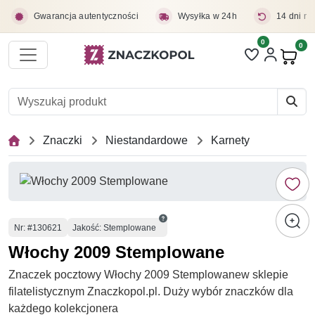
Przejdź do treści głównej
Gwarancja autentyczności
Wysyłka w 24h
14 dni na
0
Liczba pozycji 
0
Pro
Znaczki
Niestandardowe
Karnety
Numer
Nr
: #130621
Jakość: Stemplowane
Włochy 2009 Stemplowane
Znaczek pocztowy Włochy 2009 Stemplowanew sklepie
filatelistycznym Znaczkopol.pl. Duży wybór znaczków dla
każdego kolekcjonera