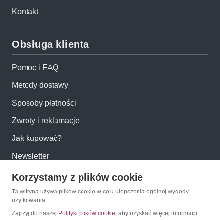
Kontakt
Obsługa klienta
Pomoc i FAQ
Metody dostawy
Sposoby płatności
Zwroty i reklamacje
Jak kupować?
Newsletter
Korzystamy z plików cookie
Konto
Ta witryna używa plików cookie w celu ulepszenia ogólnej wygody
użytkowania.
Moje konto
Zajrzyj do naszej
Polityki plików cookie
, aby uzyskać więcej informacji.