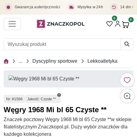
Przejdź do treści głównej
Gwarancja autentyczności
Wysyłka w 24h
14 dni na
0
Liczba pozycji 
0
Pro
...
Dyscypliny sportowe
Lekkoatletyka
Numer
Nr
: #1566
Jakość: Czyste **
Węgry 1968 Mi bl 65 Czyste **
Znaczek pocztowy Węgry 1968 Mi bl 65 Czyste **w sklepie
filatelistycznym Znaczkopol.pl. Duży wybór znaczków dla
każdego kolekcjonera