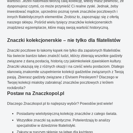
wartości. Jeżeli natomiast tworzą całą kolekcję, wtedy masz pewność, że
dysponujesz czymś, co może przynieść Ci realne zyski. Jednak, żeby
inwestować mądrze, uprzednio poznaj rynek znaczków pocztowych i
innych filatelistycznych elementów. Zrobisz to, zapoznając się z ofertą
naszego sklepu. Pośród wielu tysięcy znaczków kolekcjonerskich
znajdziesz egzemplarze, które mają swoją wartość historyczną.
Znaczki kolekcjonerskie – nie tylko dla filatelistów
Znaczki pocztowe to łakomy kąsek nie tylko dla zapalonych filatelistów.
Na świecie bardzo łatwo znaleźć ludzi, którzy zbierają wszelkie gadżety
związane z daną postacią, historią czy jakimkolwiek zjawiskiem kultury.
Znaczki ukazują się z różnych okazji i na cześć wielu postaciom. Dlatego
stanowią znakomite uzupełnienie kolekcji gadżetów związanych z Twoją
pasją. Zbierasz gadżety związane z Elvisem Presleyem? Dlaczego w
Twojej kolekcji miałoby zabraknąć znaczków pocztowych z królem
rock&rolla?
Postaw na Znaczkopol.pl
Dlaczego Znaczkopol.pl to najlepszy wybór? Powodów jest wiele!
Posiadamy wielotysięczną kolekcję znaczków z całego świata.
Wszystkie znaczki są autentyczne. Potwierdzają to analizy
specjalistów w dziedzinie filatelistyki.
Zakupy w naszym sklepie są łatwe dla każdego.