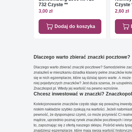
732 Czyste **
Czyste 
3,00 zł
2,60 zł
Dodaj do koszyka
Dlaczego warto zbierać znaczki pocztowe?
Dlaczego warto zbierać znaczki pocztowe? Samodzielnie zacz
znalazłeś w mieszkaniu dziadka klasery pełne znaczków kole
się w nich egzemplarze, które są dzisiaj sporo warte. A może 
niej pojedynczych znaczków? Jest duża szansa, że uzupełnisz 
Znaczkopol.pl. Wtedy jej wartość na pewno wzrośnie.
Chcesz inwestować w znaczki? Znaczkopol.
Kolekcjonowanie znaczków często staje się poważną inwestyc
niskim nakładzie szybko zyskują na wartości. Jeżeli natomias
pewność, że dysponujesz czymś, co może przynieść Ci realne
mądrze, uprzednio poznaj rynek znaczków pocztowych i innych
to, zapoznając się z ofertą naszego sklepu. Pośród wielu tys
znajdziesz egzemplarze, które mają swoją wartość historyczn