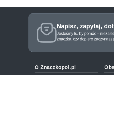
Napisz, zapytaj, do
Jesteśmy tu, by pomóc – niezale
znaczka, czy dopiero zaczynasz pr
O Znaczkopol.pl
Obs
O nas
Pomo
Blog
Meto
Regulamin
Spos
Polityka prywatności
Zwrot