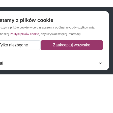
stamy z plików cookie
a używa plików cookie w celu ulepszenia ogólnej wygody użytkowania.
Napisz do nas
Zapisz się do newslettera
 naszej
Polityki plików cookie
, aby uzyskać więcej informacji.
Tylko niezbędne
Zaakceptuj wszystko
uj
Polecamy
Znaczki Konie
Znaczki Politycy
Znaczki Żaglowce
Znaczki Kolarstwo