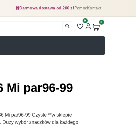
Darmowa dostawa od 200 zł
Pomoc
Kontakt
0
Liczba pozycji na liście ulubionyc
0
Produkty w koszyku:
6 Mi par96-99
6 Mi par96-99 Czyste **w sklepie
pl. Duży wybór znaczków dla każdego