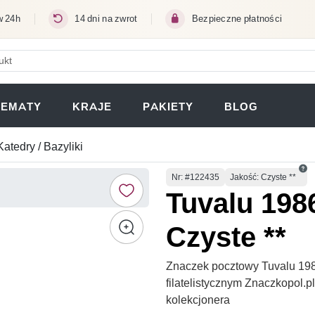
w 24h
14 dni na zwrot
Bezpieczne płatności
ERA SIĘ W NOWEJ KARCIE)
TEMATY
KRAJE
PAKIETY
BLOG
Katedry / Bazyliki
Numer
Nr
: #122435
Jakość: Czyste **
Tuvalu 198
Czyste **
Znaczek pocztowy Tuvalu 198
filatelistycznym Znaczkopol.
kolekcjonera