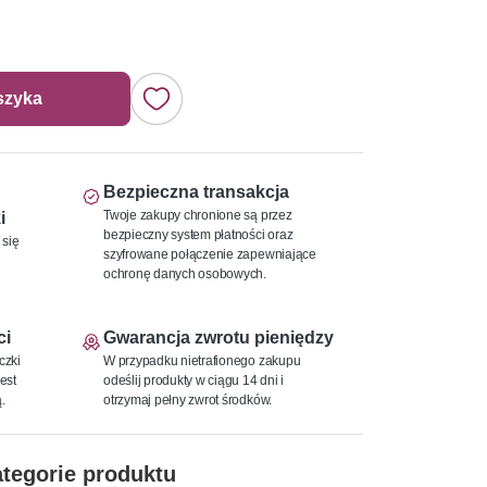
szyka
Bezpieczna transakcja
Twoje zakupy chronione są przez
i
bezpieczny system płatności oraz
 się
szyfrowane połączenie zapewniające
ochronę danych osobowych.
ci
Gwarancja zwrotu pieniędzy
czki
W przypadku nietrafionego zakupu
est
odeślij produkty w ciągu 14 dni i
.
otrzymaj pełny zwrot środków.
tegorie produktu