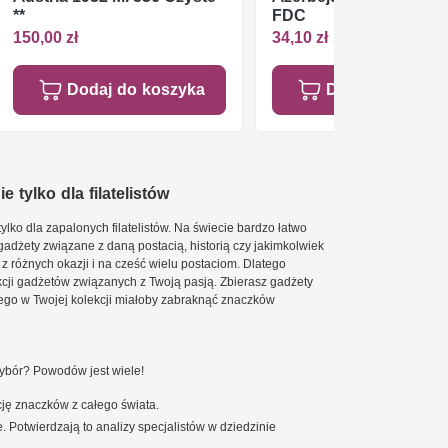
**
FDC
150,00 zł
34,10 zł
Dodaj do koszyka
Dodaj do koszy
e tylko dla filatelistów
ylko dla zapalonych filatelistów. Na świecie bardzo łatwo
 gadżety związane z daną postacią, historią czy jakimkolwiek
 z różnych okazji i na cześć wielu postaciom. Dlatego
cji gadżetów związanych z Twoją pasją. Zbierasz gadżety
go w Twojej kolekcji miałoby zabraknąć znaczków
wybór? Powodów jest wiele!
ję znaczków z całego świata.
. Potwierdzają to analizy specjalistów w dziedzinie