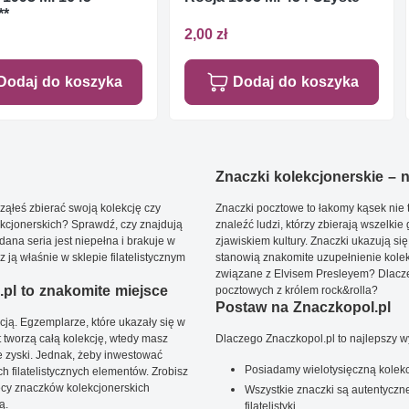
**
2,00 zł
Dodaj do koszyka
Dodaj do koszyka
Znaczki kolekcjonerskie – ni
ąłeś zbierać swoją kolekcję czy
Znaczki pocztowe to łakomy kąsek nie t
kcjonerskich? Sprawdź, czy znajdują
znaleźć ludzi, którzy zbierają wszelkie
dana seria jest niepełna i brakuje w
zjawiskiem kultury. Znaczki ukazują się
ją właśnie w sklepie filatelistycznym
stanowią znakomite uzupełnienie kolek
związane z Elvisem Presleyem? Dlacze
pl to znakomite miejsce
pocztowych z królem rock&rolla?
Postaw na Znaczkopol.pl
ją. Egzemplarze, które ukazały się w
t tworzą całą kolekcję, wtedy masz
Dlaczego Znaczkopol.pl to najlepszy 
 zyski. Jednak, żeby inwestować
Posiadamy wielotysięczną kolekc
 filatelistycznych elementów. Zrobisz
ięcy znaczków kolekcjonerskich
Wszystkie znaczki są autentyczne
ą.
filatelistyki.