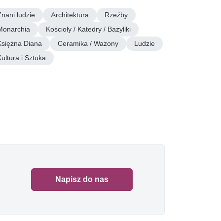
Znani ludzie
Architektura
Rzeźby
Monarchia
Kościoły / Katedry / Bazyliki
Księżna Diana
Ceramika / Wazony
Ludzie
Kultura i Sztuka
Napisz do nas