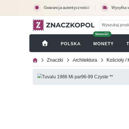
Przejdź do treści głównej
Gwarancja autentyczności
Wysyłka 
Nowość!
(OTWI
POLSKA
MONETY
Znaczki
Architektura
Kościoły / 