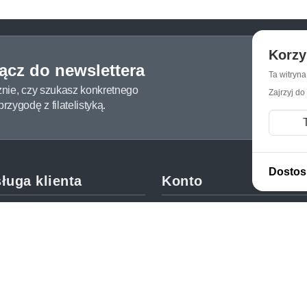
Korzy
łącz do newslettera
Ta witryn
żnie, czy szukasz konkretnego
Zajrzyj do
zygodę z filatelistyką.
Dostos
ługa klienta
Konto
c i FAQ
Moje konto
dy dostawy
Moje zamówienia
oby płatności
Mój koszyk
y i reklamacje
Adres dostawy