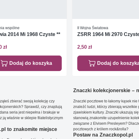
ia wspólne
II Wojna Światowa
wia 2014 Mi 1968 Czyste **
ZSRR 1964 Mi 2970 Czyste
0 zł
2,50 zł
Dodaj do koszyka
Dodaj do koszyk
Znaczki kolekcjonerskie – ni
ąłeś zbierać swoją kolekcję czy
Znaczki pocztowe to łakomy kąsek nie t
kcjonerskich? Sprawdź, czy znajdują
znaleźć ludzi, którzy zbierają wszelkie
dana seria jest niepełna i brakuje w
zjawiskiem kultury. Znaczki ukazują się
ją właśnie w sklepie filatelistycznym
stanowią znakomite uzupełnienie kolek
związane z Elvisem Presleyem? Dlacze
pl to znakomite miejsce
pocztowych z królem rock&rolla?
Postaw na Znaczkopol.pl