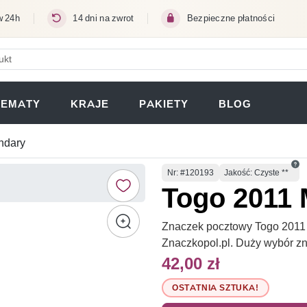
w 24h
14 dni na zwrot
Bezpieczne płatności
ERA SIĘ W NOWEJ KARCIE)
TEMATY
KRAJE
PAKIETY
BLOG
andary
Numer
Nr
: #120193
Jakość: Czyste **
Togo 2011 M
Znaczek pocztowy Togo 2011 Mi
Znaczkopol.pl. Duży wybór z
42,00 zł
OSTATNIA SZTUKA!