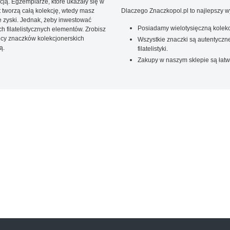
ją. Egzemplarze, które ukazały się w
t tworzą całą kolekcję, wtedy masz
Dlaczego Znaczkopol.pl to najlepszy 
 zyski. Jednak, żeby inwestować
Posiadamy wielotysięczną kolekc
 filatelistycznych elementów. Zrobisz
ięcy znaczków kolekcjonerskich
Wszystkie znaczki są autentyczne
ą.
filatelistyki.
Zakupy w naszym sklepie są łatw