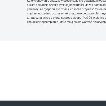
Kolekcjonowanie znaczków często staje się poważną inwestyc
niskim nakładzie szybko zyskują na wartości. Jeżeli natomias
pewność, że dysponujesz czymś, co może przynieść Ci realne
mądrze, uprzednio poznaj rynek znaczków pocztowych i innych
to, zapoznając się z ofertą naszego sklepu. Pośród wielu tys
znajdziesz egzemplarze, które mają swoją wartość historyczn