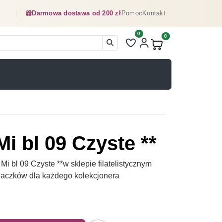
Darmowa dostawa od 200 zł
Pomoc
Kontakt
0
Liczba pozycji na liście ulubionyc
0
Produkty w koszyku:
i bl 09 Czyste **
 bl 09 Czyste **w sklepie filatelistycznym
naczków dla każdego kolekcjonera