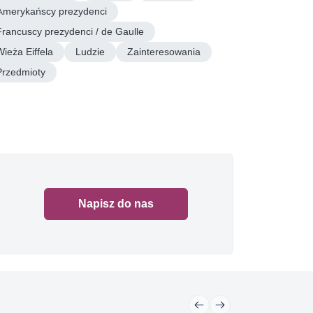
Amerykańscy prezydenci
Francuscy prezydenci / de Gaulle
Wieża Eiffela
Ludzie
Zainteresowania
Przedmioty
Napisz do nas