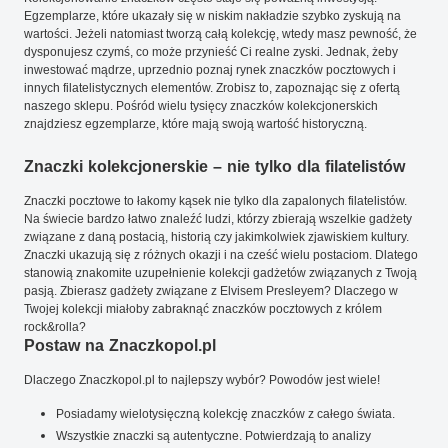
Egzemplarze, które ukazały się w niskim nakładzie szybko zyskują na
wartości. Jeżeli natomiast tworzą całą kolekcję, wtedy masz pewność, że
dysponujesz czymś, co może przynieść Ci realne zyski. Jednak, żeby
inwestować mądrze, uprzednio poznaj rynek znaczków pocztowych i
innych filatelistycznych elementów. Zrobisz to, zapoznając się z ofertą
naszego sklepu. Pośród wielu tysięcy znaczków kolekcjonerskich
znajdziesz egzemplarze, które mają swoją wartość historyczną.
Znaczki kolekcjonerskie – nie tylko dla filatelistów
Znaczki pocztowe to łakomy kąsek nie tylko dla zapalonych filatelistów.
Na świecie bardzo łatwo znaleźć ludzi, którzy zbierają wszelkie gadżety
związane z daną postacią, historią czy jakimkolwiek zjawiskiem kultury.
Znaczki ukazują się z różnych okazji i na cześć wielu postaciom. Dlatego
stanowią znakomite uzupełnienie kolekcji gadżetów związanych z Twoją
pasją. Zbierasz gadżety związane z Elvisem Presleyem? Dlaczego w
Twojej kolekcji miałoby zabraknąć znaczków pocztowych z królem
rock&rolla?
Postaw na Znaczkopol.pl
Dlaczego Znaczkopol.pl to najlepszy wybór? Powodów jest wiele!
Posiadamy wielotysięczną kolekcję znaczków z całego świata.
Wszystkie znaczki są autentyczne. Potwierdzają to analizy