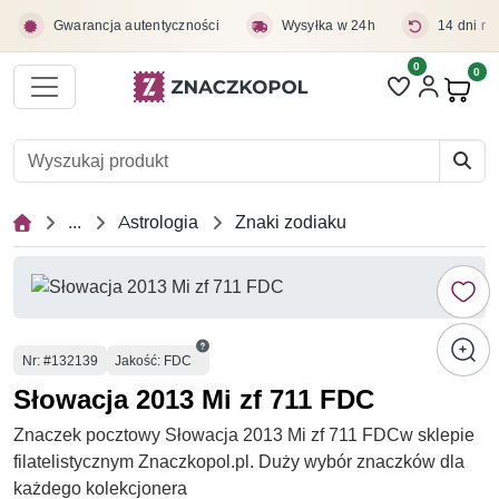
Przejdź do treści głównej
Gwarancja autentyczności
Wysyłka w 24h
14 dni na
0
Liczba pozycji 
0
Pro
...
Astrologia
Znaki zodiaku
Numer
Nr
: #132139
Jakość: FDC
Słowacja 2013 Mi zf 711 FDC
Znaczek pocztowy Słowacja 2013 Mi zf 711 FDCw sklepie
filatelistycznym Znaczkopol.pl. Duży wybór znaczków dla
każdego kolekcjonera