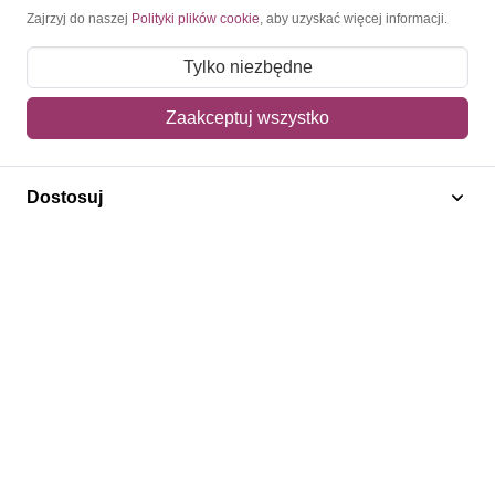
Moje konto
Zajrzyj do naszej
Polityki plików cookie
, aby uzyskać więcej informacji.
Moje zamówienia
Tylko niezbędne
Mój koszyk
Zaakceptuj wszystko
Adres dostawy
Dostosuj
Polecamy
Znaczki Konie
Znaczki Politycy
Znaczki Żaglowce
Znaczki Kolarstwo
Znaczki Boże Narodzenie