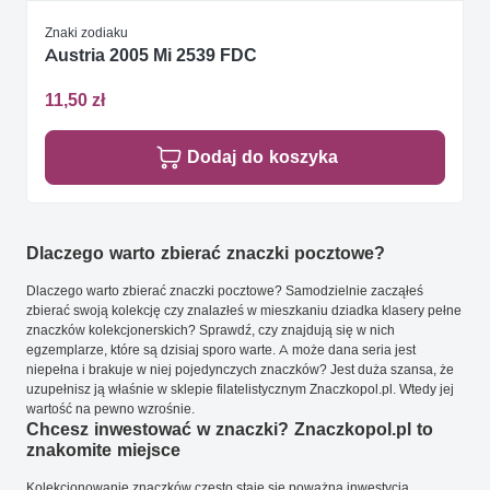
Znaki zodiaku
Austria 2005 Mi 2539 FDC
11,50 zł
Dodaj do koszyka
Dlaczego warto zbierać znaczki pocztowe?
Dlaczego warto zbierać znaczki pocztowe? Samodzielnie zacząłeś
zbierać swoją kolekcję czy znalazłeś w mieszkaniu dziadka klasery pełne
znaczków kolekcjonerskich? Sprawdź, czy znajdują się w nich
egzemplarze, które są dzisiaj sporo warte. A może dana seria jest
niepełna i brakuje w niej pojedynczych znaczków? Jest duża szansa, że
uzupełnisz ją właśnie w sklepie filatelistycznym Znaczkopol.pl. Wtedy jej
wartość na pewno wzrośnie.
Chcesz inwestować w znaczki? Znaczkopol.pl to
znakomite miejsce
Kolekcjonowanie znaczków często staje się poważną inwestycją.