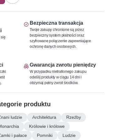
Bezpieczna transakcja
Twoje zakupy chronione są przez
i
bezpieczny system płatności oraz
 się
szyfrowane połączenie zapewniające
ochronę danych osobowych.
ci
Gwarancja zwrotu pieniędzy
czki
W przypadku nietrafionego zakupu
est
odeślij produkty w ciągu 14 dni i
.
otrzymaj pełny zwrot środków.
tegorie produktu
Znani ludzie
Architektura
Rzeźby
Monarchia
Królowie i królowe
Zamki i pałace
Pomniki
Ludzie