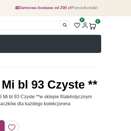
Darmowa dostawa od 200 zł
Pomoc
Kontakt
0
Liczba pozycji na liście ulubionyc
0
Produkty w koszyku:
Mi bl 93 Czyste **
i bl 93 Czyste **w sklepie filatelistycznym
naczków dla każdego kolekcjonera