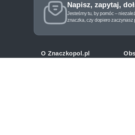
Napisz, zapytaj, do
Jesteśmy tu, by pomóc – niezale
znaczka, czy dopiero zaczynasz pr
O Znaczkopol.pl
Obs
O nas
Pomo
Blog
Meto
Regulamin
Spos
Polityka prywatności
Zwrot
Mapa strony
Jak 
Kontakt
Newsl