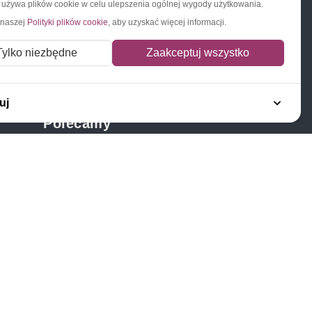
a używa plików cookie w celu ulepszenia ogólnej wygody użytkowania.
 naszej
Polityki plików cookie
, aby uzyskać więcej informacji.
Napisz do nas
Zapisz się do newslettera
Tylko niezbędne
Zaakceptuj wszystko
uj
Polecamy
Znaczki Konie
Znaczki Politycy
Znaczki Żaglowce
Znaczki Kolarstwo
Znaczki Boże Narodzenie