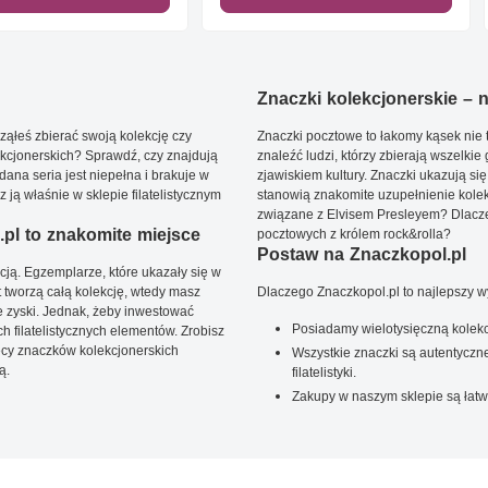
Znaczki kolekcjonerskie – ni
ąłeś zbierać swoją kolekcję czy
Znaczki pocztowe to łakomy kąsek nie t
kcjonerskich? Sprawdź, czy znajdują
znaleźć ludzi, którzy zbierają wszelkie
dana seria jest niepełna i brakuje w
zjawiskiem kultury. Znaczki ukazują się
ją właśnie w sklepie filatelistycznym
stanowią znakomite uzupełnienie kolek
związane z Elvisem Presleyem? Dlacze
pl to znakomite miejsce
pocztowych z królem rock&rolla?
Postaw na Znaczkopol.pl
ją. Egzemplarze, które ukazały się w
t tworzą całą kolekcję, wtedy masz
Dlaczego Znaczkopol.pl to najlepszy 
 zyski. Jednak, żeby inwestować
Posiadamy wielotysięczną kolekc
 filatelistycznych elementów. Zrobisz
ięcy znaczków kolekcjonerskich
Wszystkie znaczki są autentyczne
ą.
filatelistyki.
Zakupy w naszym sklepie są łatw