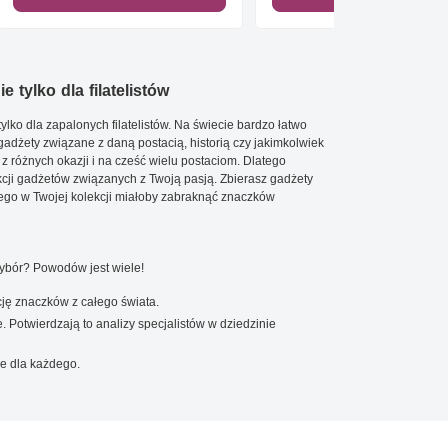
e tylko dla filatelistów
ylko dla zapalonych filatelistów. Na świecie bardzo łatwo
 gadżety związane z daną postacią, historią czy jakimkolwiek
 z różnych okazji i na cześć wielu postaciom. Dlatego
cji gadżetów związanych z Twoją pasją. Zbierasz gadżety
go w Twojej kolekcji miałoby zabraknąć znaczków
wybór? Powodów jest wiele!
ję znaczków z całego świata.
. Potwierdzają to analizy specjalistów w dziedzinie
e dla każdego.