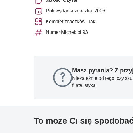
Jakość: Czyste **
Rok wydania znaczka: 2006
Komplet znaczków: Tak
Numer Michel: bl 93
Masz pytania? Z prz
Niezależnie od tego, czy sz
filatelistyką.
To może Ci się spodoba