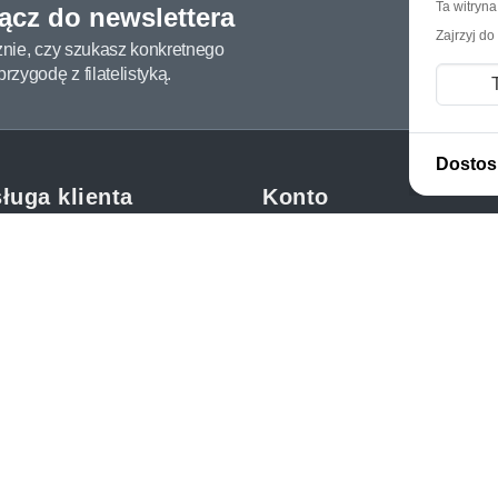
Ta witryn
łącz do newslettera
Zajrzyj do
żnie, czy szukasz konkretnego
zygodę z filatelistyką.
Dostos
ługa klienta
Konto
c i FAQ
Moje konto
dy dostawy
Moje zamówienia
oby płatności
Mój koszyk
y i reklamacje
Adres dostawy
kupować?
etter