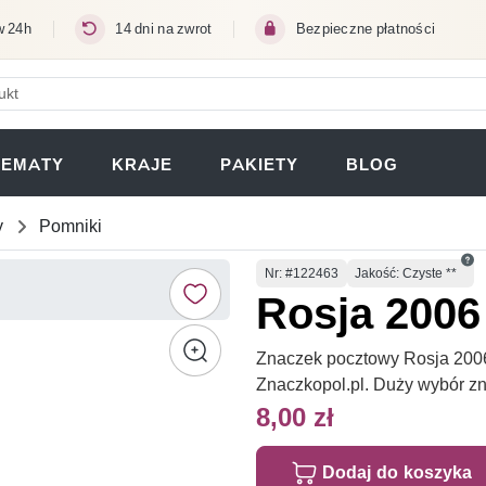
w 24h
14 dni na zwrot
Bezpieczne płatności
ERA SIĘ W NOWEJ KARCIE)
TEMATY
KRAJE
PAKIETY
BLOG
y
Pomniki
Numer
Nr
: #122463
Jakość: Czyste **
Rosja 2006 
Znaczek pocztowy Rosja 2006 M
Znaczkopol.pl. Duży wybór z
8,00 zł
Dodaj do koszyka