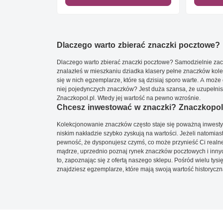
Dlaczego warto zbierać znaczki pocztowe?
Dlaczego warto zbierać znaczki pocztowe? Samodzielnie zacz
znalazłeś w mieszkaniu dziadka klasery pełne znaczków kole
się w nich egzemplarze, które są dzisiaj sporo warte. A może 
niej pojedynczych znaczków? Jest duża szansa, że uzupełnisz 
Znaczkopol.pl. Wtedy jej wartość na pewno wzrośnie.
Chcesz inwestować w znaczki? Znaczkopol.
Kolekcjonowanie znaczków często staje się poważną inwestyc
niskim nakładzie szybko zyskują na wartości. Jeżeli natomias
pewność, że dysponujesz czymś, co może przynieść Ci realne
mądrze, uprzednio poznaj rynek znaczków pocztowych i innych
to, zapoznając się z ofertą naszego sklepu. Pośród wielu tys
znajdziesz egzemplarze, które mają swoją wartość historyczn