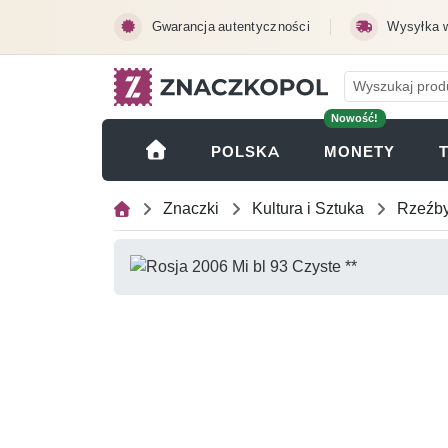
Przejdź do treści głównej
Gwarancja autentyczności
Wysyłka 
Nowość!
(OTWI
POLSKA
MONETY
Znaczki
Kultura i Sztuka
Rzeźb