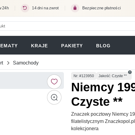
w 24h
14 dni na zwrot
Bezpieczne płatności
ERA SIĘ W NOWEJ KARCIE)
TEMATY
KRAJE
PAKIETY
BLOG
rt
Samochody
Numer
Nr
: #123950
Jakość: Czyste **
Niemcy 199
Czyste **
Znaczek pocztowy Niemcy 199
filatelistycznym Znaczkopol.
kolekcjonera