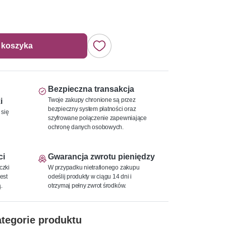
 koszyka
Bezpieczna transakcja
Twoje zakupy chronione są przez
i
bezpieczny system płatności oraz
 się
szyfrowane połączenie zapewniające
ochronę danych osobowych.
ci
Gwarancja zwrotu pieniędzy
czki
W przypadku nietrafionego zakupu
est
odeślij produkty w ciągu 14 dni i
.
otrzymaj pełny zwrot środków.
tegorie produktu