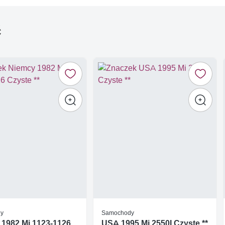
ć
dy
Samochody
 1982 Mi 1123-1126
USA 1995 Mi 2550I Czyste **