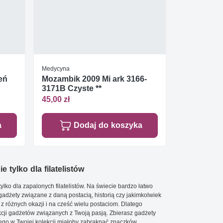
Medycyna
eń
Mozambik 2009 Mi ark 3166-
3171B Czyste **
45,00 zł
a
Dodaj do koszyka
e tylko dla filatelistów
ylko dla zapalonych filatelistów. Na świecie bardzo łatwo
 gadżety związane z daną postacią, historią czy jakimkolwiek
 z różnych okazji i na cześć wielu postaciom. Dlatego
cji gadżetów związanych z Twoją pasją. Zbierasz gadżety
go w Twojej kolekcji miałoby zabraknąć znaczków