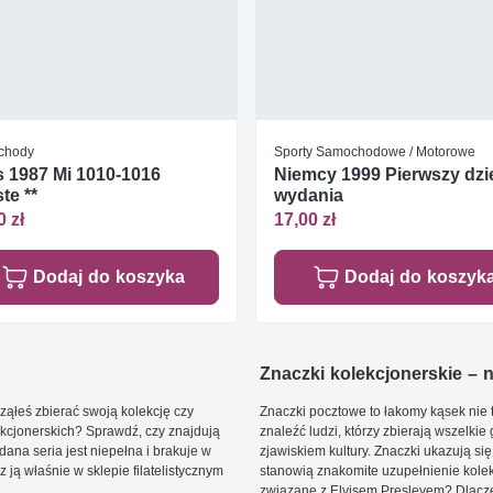
chody
Sporty Samochodowe / Motorowe
 1987 Mi 1010-1016
Niemcy 1999 Pierwszy dzi
te **
wydania
0 zł
17,00 zł
Dodaj do koszyka
Dodaj do koszyk
Znaczki kolekcjonerskie – ni
ąłeś zbierać swoją kolekcję czy
Znaczki pocztowe to łakomy kąsek nie t
kcjonerskich? Sprawdź, czy znajdują
znaleźć ludzi, którzy zbierają wszelkie
dana seria jest niepełna i brakuje w
zjawiskiem kultury. Znaczki ukazują się
ją właśnie w sklepie filatelistycznym
stanowią znakomite uzupełnienie kolek
związane z Elvisem Presleyem? Dlacze