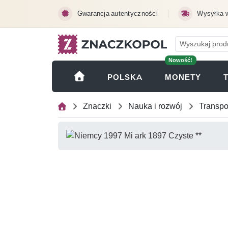
Przejdź do treści głównej
Gwarancja autentyczności
Wysyłka 
Nowość!
(OTWI
POLSKA
MONETY
Znaczki
Nauka i rozwój
Transpo