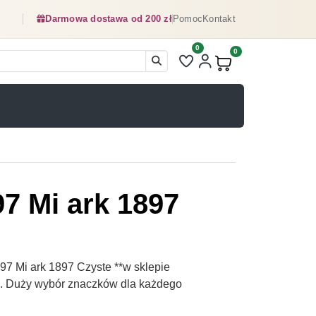
Darmowa dostawa od 200 zł
Pomoc
Kontakt
0
Liczba pozycji na liście ulubionyc
0
Produkty w koszyku:
7 Mi ark 1897
7 Mi ark 1897 Czyste **w sklepie
pl. Duży wybór znaczków dla każdego