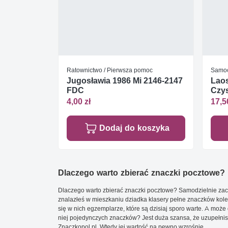
Ratownictwo / Pierwsza pomoc
Samo
Jugosławia 1986 Mi 2146-2147
Laos
FDC
Czys
4,00 zł
17,5
Dodaj do koszyka
Dlaczego warto zbierać znaczki pocztowe?
Dlaczego warto zbierać znaczki pocztowe? Samodzielnie zacz
znalazłeś w mieszkaniu dziadka klasery pełne znaczków kole
się w nich egzemplarze, które są dzisiaj sporo warte. A może 
niej pojedynczych znaczków? Jest duża szansa, że uzupełnisz 
Znaczkopol.pl. Wtedy jej wartość na pewno wzrośnie.