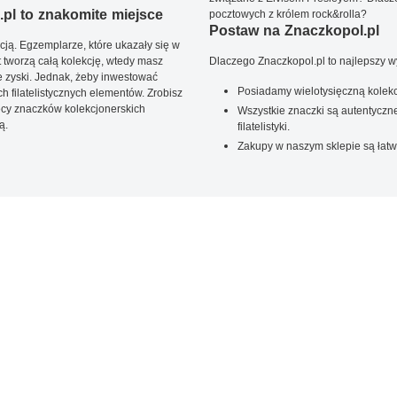
pl to znakomite miejsce
pocztowych z królem rock&rolla?
Postaw na Znaczkopol.pl
ją. Egzemplarze, które ukazały się w
t tworzą całą kolekcję, wtedy masz
Dlaczego Znaczkopol.pl to najlepszy 
 zyski. Jednak, żeby inwestować
Posiadamy wielotysięczną kolekc
 filatelistycznych elementów. Zrobisz
ięcy znaczków kolekcjonerskich
Wszystkie znaczki są autentyczne
ą.
filatelistyki.
Zakupy w naszym sklepie są łatw