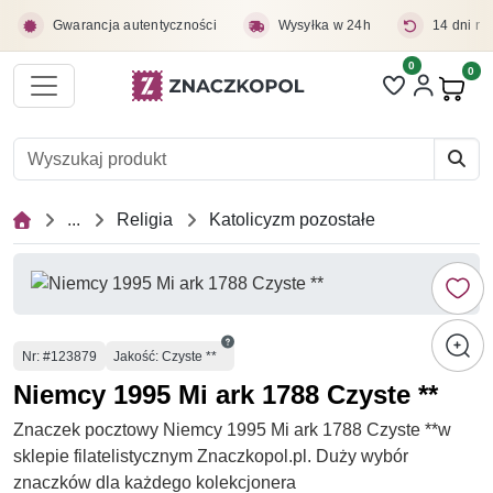
Przejdź do treści głównej
Gwarancja autentyczności
Wysyłka w 24h
14 dni na
0
Liczba pozycji 
0
Pro
...
Religia
Katolicyzm pozostałe
Numer
Nr
: #123879
Jakość: Czyste **
Niemcy 1995 Mi ark 1788 Czyste **
Znaczek pocztowy Niemcy 1995 Mi ark 1788 Czyste **w
sklepie filatelistycznym Znaczkopol.pl. Duży wybór
znaczków dla każdego kolekcjonera