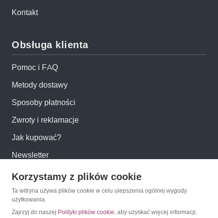
Kontakt
Obsługa klienta
Pomoc i FAQ
Metody dostawy
Sposoby płatności
Zwroty i reklamacje
Jak kupować?
Newsletter
Korzystamy z plików cookie
Konto
Ta witryna używa plików cookie w celu ulepszenia ogólnej wygody
użytkowania.
Moje konto
Zajrzyj do naszej
Polityki plików cookie
, aby uzyskać więcej informacji.