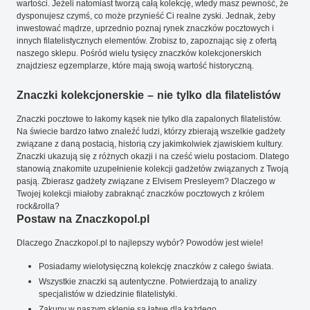
wartości. Jeżeli natomiast tworzą całą kolekcję, wtedy masz pewność, że
dysponujesz czymś, co może przynieść Ci realne zyski. Jednak, żeby
inwestować mądrze, uprzednio poznaj rynek znaczków pocztowych i
innych filatelistycznych elementów. Zrobisz to, zapoznając się z ofertą
naszego sklepu. Pośród wielu tysięcy znaczków kolekcjonerskich
znajdziesz egzemplarze, które mają swoją wartość historyczną.
Znaczki kolekcjonerskie – nie tylko dla filatelistów
Znaczki pocztowe to łakomy kąsek nie tylko dla zapalonych filatelistów.
Na świecie bardzo łatwo znaleźć ludzi, którzy zbierają wszelkie gadżety
związane z daną postacią, historią czy jakimkolwiek zjawiskiem kultury.
Znaczki ukazują się z różnych okazji i na cześć wielu postaciom. Dlatego
stanowią znakomite uzupełnienie kolekcji gadżetów związanych z Twoją
pasją. Zbierasz gadżety związane z Elvisem Presleyem? Dlaczego w
Twojej kolekcji miałoby zabraknąć znaczków pocztowych z królem
rock&rolla?
Postaw na Znaczkopol.pl
Dlaczego Znaczkopol.pl to najlepszy wybór? Powodów jest wiele!
Posiadamy wielotysięczną kolekcję znaczków z całego świata.
Wszystkie znaczki są autentyczne. Potwierdzają to analizy
specjalistów w dziedzinie filatelistyki.
Zakupy w naszym sklepie są łatwe dla każdego.