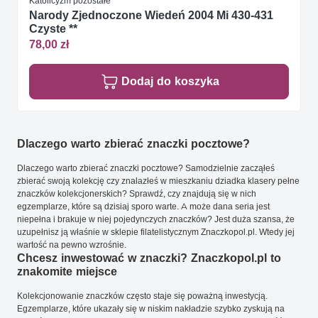
Katolicyzm pozostałe
Narody Zjednoczone Wiedeń 2004 Mi 430-431
Czyste **
78,00 zł
Dodaj do koszyka
Dlaczego warto zbierać znaczki pocztowe?
Dlaczego warto zbierać znaczki pocztowe? Samodzielnie zacząłeś
zbierać swoją kolekcję czy znalazłeś w mieszkaniu dziadka klasery pełne
znaczków kolekcjonerskich? Sprawdź, czy znajdują się w nich
egzemplarze, które są dzisiaj sporo warte. A może dana seria jest
niepełna i brakuje w niej pojedynczych znaczków? Jest duża szansa, że
uzupełnisz ją właśnie w sklepie filatelistycznym Znaczkopol.pl. Wtedy jej
wartość na pewno wzrośnie.
Chcesz inwestować w znaczki? Znaczkopol.pl to
znakomite miejsce
Kolekcjonowanie znaczków często staje się poważną inwestycją.
Egzemplarze, które ukazały się w niskim nakładzie szybko zyskują na