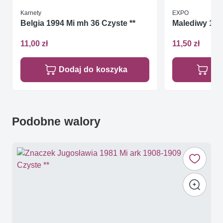
Karnety
EXPO
Belgia 1994 Mi mh 36 Czyste **
Malediwy 199
11,00 zł
11,50 zł
Dodaj do koszyka
Do
Podobne walory