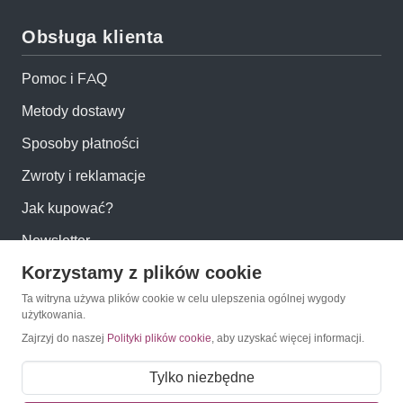
Obsługa klienta
Pomoc i FAQ
Metody dostawy
Sposoby płatności
Zwroty i reklamacje
Jak kupować?
Newsletter
Korzystamy z plików cookie
Konto
Ta witryna używa plików cookie w celu ulepszenia ogólnej wygody
użytkowania.
Zajrzyj do naszej
Polityki plików cookie
, aby uzyskać więcej informacji.
Moje konto
Moje zamówienia
Tylko niezbędne