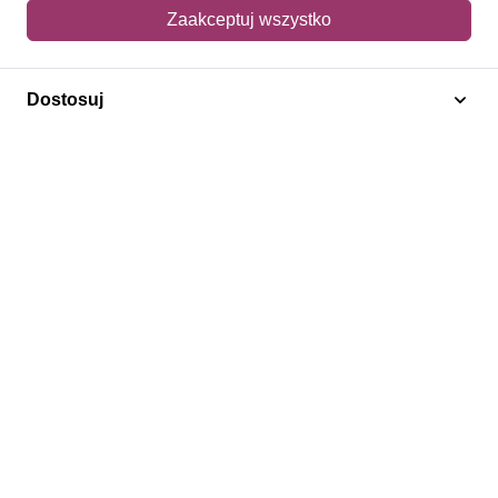
Mój koszyk
Zaakceptuj wszystko
Adres dostawy
Dostosuj
Polecamy
Znaczki Konie
Znaczki Politycy
Znaczki Żaglowce
Znaczki Kwiaty
Znaczki Boże Narodzenie
Regulamin
Prywatność
Bezpieczeństwo
2026 © SlimAD All Rights Reserved.