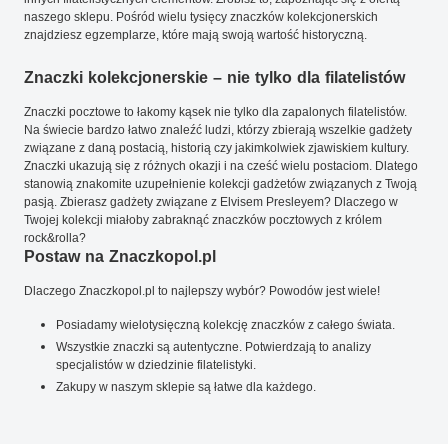
naszego sklepu. Pośród wielu tysięcy znaczków kolekcjonerskich
znajdziesz egzemplarze, które mają swoją wartość historyczną.
Znaczki kolekcjonerskie – nie tylko dla filatelistów
Znaczki pocztowe to łakomy kąsek nie tylko dla zapalonych filatelistów.
Na świecie bardzo łatwo znaleźć ludzi, którzy zbierają wszelkie gadżety
związane z daną postacią, historią czy jakimkolwiek zjawiskiem kultury.
Znaczki ukazują się z różnych okazji i na cześć wielu postaciom. Dlatego
stanowią znakomite uzupełnienie kolekcji gadżetów związanych z Twoją
pasją. Zbierasz gadżety związane z Elvisem Presleyem? Dlaczego w
Twojej kolekcji miałoby zabraknąć znaczków pocztowych z królem
rock&rolla?
Postaw na Znaczkopol.pl
Dlaczego Znaczkopol.pl to najlepszy wybór? Powodów jest wiele!
Posiadamy wielotysięczną kolekcję znaczków z całego świata.
Wszystkie znaczki są autentyczne. Potwierdzają to analizy
specjalistów w dziedzinie filatelistyki.
Zakupy w naszym sklepie są łatwe dla każdego.