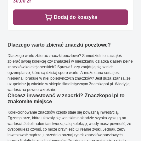
30,00 zł
Dodaj do koszyka
Dlaczego warto zbierać znaczki pocztowe?
Dlaczego warto zbierać znaczki pocztowe? Samodzielnie zacząłeś
zbierać swoją kolekcję czy znalazłeś w mieszkaniu dziadka klasery pełne
znaczków kolekcjonerskich? Sprawdź, czy znajdują się w nich
egzemplarze, które są dzisiaj sporo warte. A może dana seria jest
niepełna i brakuje w niej pojedynczych znaczków? Jest duża szansa, że
uzupełnisz ją właśnie w sklepie filatelistycznym Znaczkopol.pl. Wtedy jej
wartość na pewno wzrośnie.
Chcesz inwestować w znaczki? Znaczkopol.pl to
znakomite miejsce
Kolekcjonowanie znaczków często staje się poważną inwestycją.
Egzemplarze, które ukazały się w niskim nakładzie szybko zyskują na
wartości. Jeżeli natomiast tworzą całą kolekcję, wtedy masz pewność, że
dysponujesz czymś, co może przynieść Ci realne zyski. Jednak, żeby
inwestować mądrze, uprzednio poznaj rynek znaczków pocztowych i
innych filatelistycznych elementów. Zrobisz to, zapoznając się z ofertą