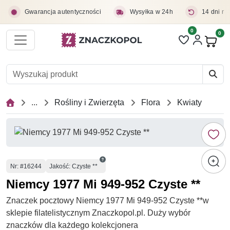
Przejdź do treści głównej
Gwarancja autentyczności
Wysyłka w 24h
14 dni na
0
Liczba pozycji 
0
Pro
...
Rośliny i Zwierzęta
Flora
Kwiaty
Numer
Nr
: #16244
Jakość: Czyste **
Niemcy 1977 Mi 949-952 Czyste **
Znaczek pocztowy Niemcy 1977 Mi 949-952 Czyste **w
sklepie filatelistycznym Znaczkopol.pl. Duży wybór
znaczków dla każdego kolekcjonera