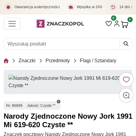
Przejdź do treści głównej
Gwarancja autentyczności
Wysyłka w 24h
14 dni na
0
Liczba pozycji 
0
Pro
Znaczki
Przedmioty
Flagi / Sztandary
Numer
Nr
: #6899
Jakość: Czyste **
Narody Zjednoczone Nowy Jork 1991
Mi 619-620 Czyste **
Znaczek pocztowy Narody Zjednoczone Nowy Jork 1991