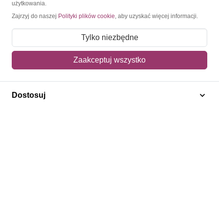
użytkowania.
Moje konto
Zajrzyj do naszej
Polityki plików cookie
, aby uzyskać więcej informacji.
Moje zamówienia
Tylko niezbędne
Mój koszyk
Zaakceptuj wszystko
Adres dostawy
Dostosuj
Polecamy
Znaczki Konie
Znaczki Politycy
Znaczki Żaglowce
Znaczki Kolarstwo
Znaczki Boże Narodzenie