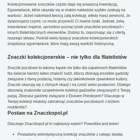
Kolekcjonowanie znaczków często staje się poważną inwestycją.
Egzemplarze, które ukazały się w niskim nakładzie szybko zyskują na
wartości. Jeżeli natomiast tworzą całą kolekcję, wtedy masz pewność, że
dysponujesz czymś, co może przynieść Ci realne zyski. Jednak, żeby
inwestować mądrze, uprzednio poznaj rynek znaczków pocztowych i
innych filatelistycznych elementów. Zrobisz to, zapoznając się z ofertą
naszego sklepu. Pośród wielu tysięcy znaczków kolekcjonerskich
znajdziesz egzemplarze, które mają swoją wartość historyczną.
Znaczki kolekcjonerskie – nie tylko dla filatelistów
Znaczki pocztowe to łakomy kąsek nie tylko dla zapalonych filatelistów.
Na świecie bardzo łatwo znaleźć ludzi, którzy zbierają wszelkie gadżety
związane z daną postacią, historią czy jakimkolwiek zjawiskiem kultury.
Znaczki ukazują się z różnych okazji i na cześć wielu postaciom. Dlatego
stanowią znakomite uzupełnienie kolekcji gadżetów związanych z Twoją
pasją. Zbierasz gadżety związane z Elvisem Presleyem? Dlaczego w
Twojej kolekcji miałoby zabraknąć znaczków pocztowych z królem
rock&rolla?
Postaw na Znaczkopol.pl
Dlaczego Znaczkopol.pl to najlepszy wybór? Powodów jest wiele!
Posiadamy wielotysięczną kolekcję znaczków z całego świata.