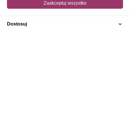
Zaakceptuj wszystko
Adres dostawy
Dostosuj
Polecamy
Znaczki Konie
Znaczki Politycy
Znaczki Żaglowce
Znaczki Kwiaty
Znaczki Boże Narodzenie
Regulamin
Prywatność
Bezpieczeństwo
2026 © SlimAD All Rights Reserved.