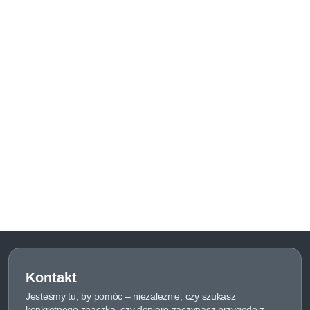
Kontakt
Jesteśmy tu, by pomóc – niezależnie, czy szukasz
konkretnego znaczka, czy dopiero zaczynasz przygodę z