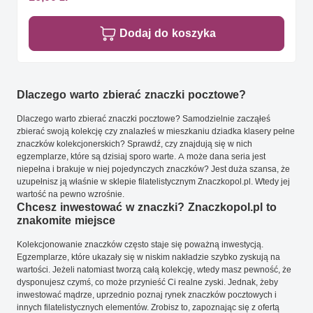
Dodaj do koszyka
Dlaczego warto zbierać znaczki pocztowe?
Dlaczego warto zbierać znaczki pocztowe? Samodzielnie zacząłeś
zbierać swoją kolekcję czy znalazłeś w mieszkaniu dziadka klasery pełne
znaczków kolekcjonerskich? Sprawdź, czy znajdują się w nich
egzemplarze, które są dzisiaj sporo warte. A może dana seria jest
niepełna i brakuje w niej pojedynczych znaczków? Jest duża szansa, że
uzupełnisz ją właśnie w sklepie filatelistycznym Znaczkopol.pl. Wtedy jej
wartość na pewno wzrośnie.
Chcesz inwestować w znaczki? Znaczkopol.pl to
znakomite miejsce
Kolekcjonowanie znaczków często staje się poważną inwestycją.
Egzemplarze, które ukazały się w niskim nakładzie szybko zyskują na
wartości. Jeżeli natomiast tworzą całą kolekcję, wtedy masz pewność, że
dysponujesz czymś, co może przynieść Ci realne zyski. Jednak, żeby
inwestować mądrze, uprzednio poznaj rynek znaczków pocztowych i
innych filatelistycznych elementów. Zrobisz to, zapoznając się z ofertą