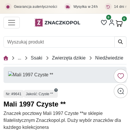
Przejdź do treści głównej
Gwarancja autentyczności
Wysyłka w 24h
14 dni na
0
Liczba pozycji 
0
Pro
...
Ssaki
Zwierzęta dzikie
Niedźwiedzie
Numer
Nr
: #9641
Jakość: Czyste **
Mali 1997 Czyste **
Znaczek pocztowy Mali 1997 Czyste **w sklepie
filatelistycznym Znaczkopol.pl. Duży wybór znaczków dla
każdego kolekcjonera