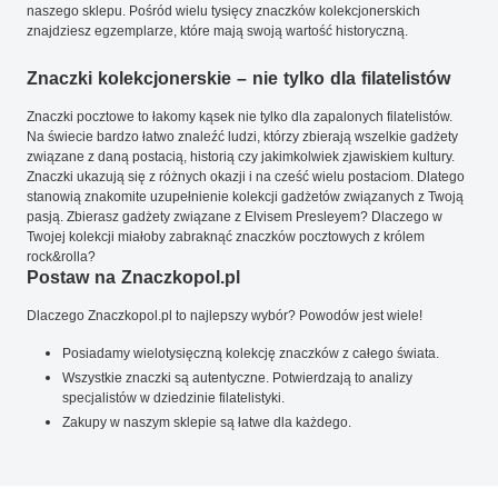
naszego sklepu. Pośród wielu tysięcy znaczków kolekcjonerskich
znajdziesz egzemplarze, które mają swoją wartość historyczną.
Znaczki kolekcjonerskie – nie tylko dla filatelistów
Znaczki pocztowe to łakomy kąsek nie tylko dla zapalonych filatelistów.
Na świecie bardzo łatwo znaleźć ludzi, którzy zbierają wszelkie gadżety
związane z daną postacią, historią czy jakimkolwiek zjawiskiem kultury.
Znaczki ukazują się z różnych okazji i na cześć wielu postaciom. Dlatego
stanowią znakomite uzupełnienie kolekcji gadżetów związanych z Twoją
pasją. Zbierasz gadżety związane z Elvisem Presleyem? Dlaczego w
Twojej kolekcji miałoby zabraknąć znaczków pocztowych z królem
rock&rolla?
Postaw na Znaczkopol.pl
Dlaczego Znaczkopol.pl to najlepszy wybór? Powodów jest wiele!
Posiadamy wielotysięczną kolekcję znaczków z całego świata.
Wszystkie znaczki są autentyczne. Potwierdzają to analizy
specjalistów w dziedzinie filatelistyki.
Zakupy w naszym sklepie są łatwe dla każdego.