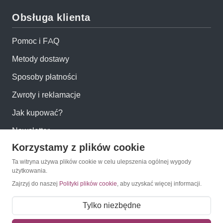
Obsługa klienta
Pomoc i FAQ
Metody dostawy
Sposoby płatności
Zwroty i reklamacje
Jak kupować?
Newsletter
Korzystamy z plików cookie
Konto
Ta witryna używa plików cookie w celu ulepszenia ogólnej wygody
użytkowania.
Zajrzyj do naszej
Polityki plików cookie
, aby uzyskać więcej informacji.
Moje konto
Moje zamówienia
Tylko niezbędne
Mój koszyk