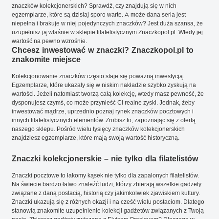
znaczków kolekcjonerskich? Sprawdź, czy znajdują się w nich
egzemplarze, które są dzisiaj sporo warte. A może dana seria jest
niepełna i brakuje w niej pojedynczych znaczków? Jest duża szansa, że
uzupełnisz ją właśnie w sklepie filatelistycznym Znaczkopol.pl. Wtedy jej
wartość na pewno wzrośnie.
Chcesz inwestować w znaczki? Znaczkopol.pl to
znakomite miejsce
Kolekcjonowanie znaczków często staje się poważną inwestycją.
Egzemplarze, które ukazały się w niskim nakładzie szybko zyskują na
wartości. Jeżeli natomiast tworzą całą kolekcję, wtedy masz pewność, że
dysponujesz czymś, co może przynieść Ci realne zyski. Jednak, żeby
inwestować mądrze, uprzednio poznaj rynek znaczków pocztowych i
innych filatelistycznych elementów. Zrobisz to, zapoznając się z ofertą
naszego sklepu. Pośród wielu tysięcy znaczków kolekcjonerskich
znajdziesz egzemplarze, które mają swoją wartość historyczną.
Znaczki kolekcjonerskie – nie tylko dla filatelistów
Znaczki pocztowe to łakomy kąsek nie tylko dla zapalonych filatelistów.
Na świecie bardzo łatwo znaleźć ludzi, którzy zbierają wszelkie gadżety
związane z daną postacią, historią czy jakimkolwiek zjawiskiem kultury.
Znaczki ukazują się z różnych okazji i na cześć wielu postaciom. Dlatego
stanowią znakomite uzupełnienie kolekcji gadżetów związanych z Twoją