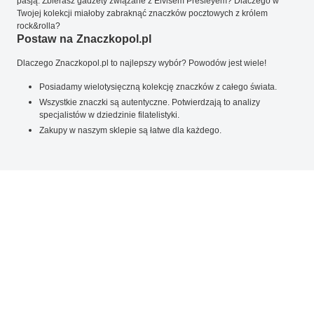
pasją. Zbierasz gadżety związane z Elvisem Presleyem? Dlaczego w
Twojej kolekcji miałoby zabraknąć znaczków pocztowych z królem
rock&rolla?
Postaw na Znaczkopol.pl
Dlaczego Znaczkopol.pl to najlepszy wybór? Powodów jest wiele!
Posiadamy wielotysięczną kolekcję znaczków z całego świata.
Wszystkie znaczki są autentyczne. Potwierdzają to analizy
specjalistów w dziedzinie filatelistyki.
Zakupy w naszym sklepie są łatwe dla każdego.