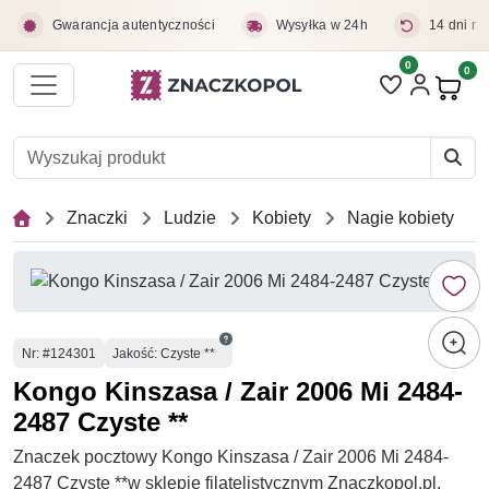
Przejdź do treści głównej
Gwarancja autentyczności
Wysyłka w 24h
14 dni na
0
Liczba pozycji 
0
Pro
Znaczki
Ludzie
Kobiety
Nagie kobiety
Numer
Nr
: #124301
Jakość: Czyste **
Kongo Kinszasa / Zair 2006 Mi 2484-
2487 Czyste **
Znaczek pocztowy Kongo Kinszasa / Zair 2006 Mi 2484-
2487 Czyste **w sklepie filatelistycznym Znaczkopol.pl.