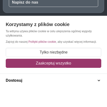
Napisz do nas
Korzystamy z plików cookie
O Znaczkopol.pl
Ta witryna używa plików cookie w celu ulepszenia ogólnej wygody
użytkowania.
O nas
Zajrzyj do naszej
Polityki plików cookie
, aby uzyskać więcej informacji.
Blog
Tylko niezbędne
Regulamin
Zaakceptuj wszystko
Polityka prywatności
Mapa strony
Dostosuj
Kontakt
Obsługa klienta