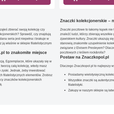
Znaczki kolekcjonerskie – ni
ąłeś zbierać swoją kolekcję czy
Znaczki pocztowe to łakomy kąsek nie t
kcjonerskich? Sprawdź, czy znajdują
znaleźć ludzi, którzy zbierają wszelkie
dana seria jest niepełna i brakuje w
zjawiskiem kultury. Znaczki ukazują się
ją właśnie w sklepie filatelistycznym
stanowią znakomite uzupełnienie kolek
związane z Elvisem Presleyem? Dlacze
pl to znakomite miejsce
pocztowych z królem rock&rolla?
Postaw na Znaczkopol.pl
ją. Egzemplarze, które ukazały się w
t tworzą całą kolekcję, wtedy masz
Dlaczego Znaczkopol.pl to najlepszy 
 zyski. Jednak, żeby inwestować
Posiadamy wielotysięczną kolekc
 filatelistycznych elementów. Zrobisz
ięcy znaczków kolekcjonerskich
Wszystkie znaczki są autentyczne
ą.
filatelistyki.
Zakupy w naszym sklepie są łatw