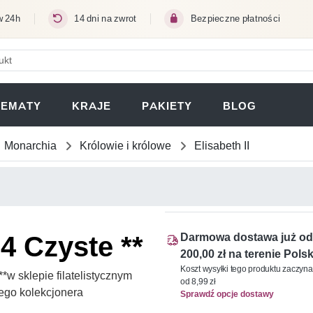
w 24h
14 dni na zwrot
Bezpieczne płatności
ERA SIĘ W NOWEJ KARCIE)
TEMATY
KRAJE
PAKIETY
BLOG
Monarchia
Królowie i królowe
Elisabeth II
4 Czyste **
Darmowa dostawa już od
200,00 zł na terenie Polsk
Koszt wysyłki tego produktu zaczyna
w sklepie filatelistycznym
od 8,99 zł
ego kolekcjonera
Sprawdź opcje dostawy