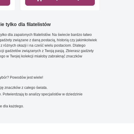
e tylko dla filatelistów
ylko dla zapalonych filatelistów. Na świecie bardzo łatwo
 gadżety związane z daną postacią, historią czy jakimkolwiek
 z różnych okazji i na cześć wielu postaciom. Dlatego
cji gadżetów związanych z Twoją pasją. Zbierasz gadżety
go w Twojej kolekcji miałoby zabraknąć znaczków
wybór? Powodów jest wiele!
ję znaczków z całego świata.
. Potwierdzają to analizy specjalistów w dziedzinie
e dla każdego.