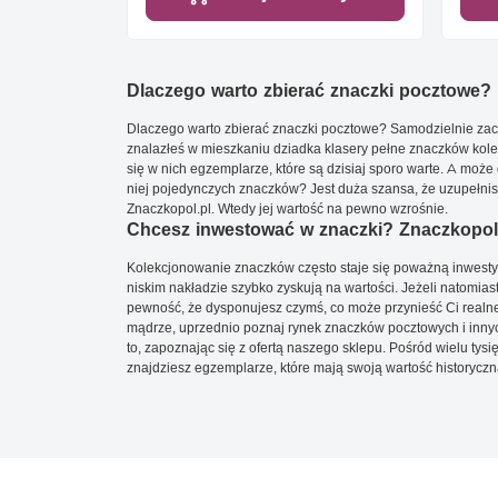
Dlaczego warto zbierać znaczki pocztowe?
Dlaczego warto zbierać znaczki pocztowe? Samodzielnie zacz
znalazłeś w mieszkaniu dziadka klasery pełne znaczków kole
się w nich egzemplarze, które są dzisiaj sporo warte. A może 
niej pojedynczych znaczków? Jest duża szansa, że uzupełnisz 
Znaczkopol.pl. Wtedy jej wartość na pewno wzrośnie.
Chcesz inwestować w znaczki? Znaczkopol.
Kolekcjonowanie znaczków często staje się poważną inwestyc
niskim nakładzie szybko zyskują na wartości. Jeżeli natomias
pewność, że dysponujesz czymś, co może przynieść Ci realne
mądrze, uprzednio poznaj rynek znaczków pocztowych i innych
to, zapoznając się z ofertą naszego sklepu. Pośród wielu tys
znajdziesz egzemplarze, które mają swoją wartość historyczn