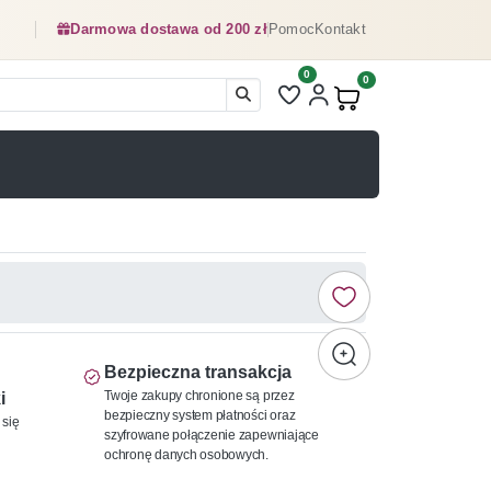
Darmowa dostawa od 200 zł
Pomoc
Kontakt
0
Liczba pozycji na liście ulubionyc
0
Produkty w koszyku:
Bezpieczna transakcja
Twoje zakupy chronione są przez
i
bezpieczny system płatności oraz
 się
szyfrowane połączenie zapewniające
ochronę danych osobowych.