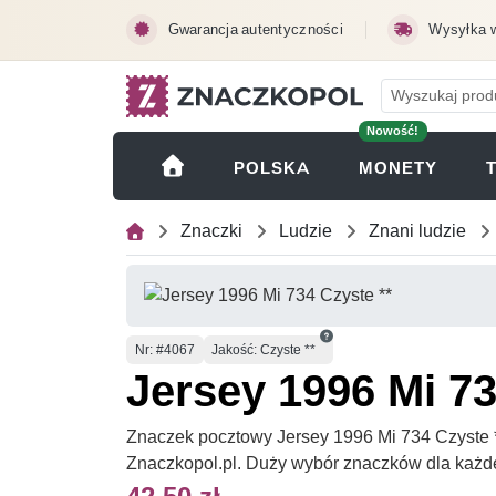
Przejdź do treści głównej
Gwarancja autentyczności
Wysyłka 
Nowość!
(OTWI
POLSKA
MONETY
Znaczki
Ludzie
Znani ludzie
Numer
Nr
: #4067
Jakość: Czyste **
Jersey 1996 Mi 73
Znaczek pocztowy Jersey 1996 Mi 734 Czyste **
Znaczkopol.pl. Duży wybór znaczków dla każd