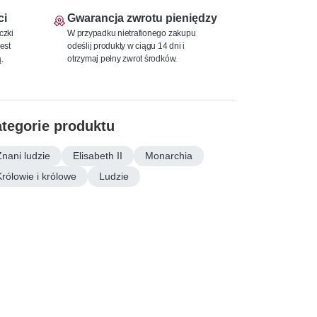
ci
Gwarancja zwrotu pieniędzy
czki
W przypadku nietrafionego zakupu
est
odeślij produkty w ciągu 14 dni i
.
otrzymaj pełny zwrot środków.
tegorie produktu
Znani ludzie
Elisabeth II
Monarchia
Królowie i królowe
Ludzie