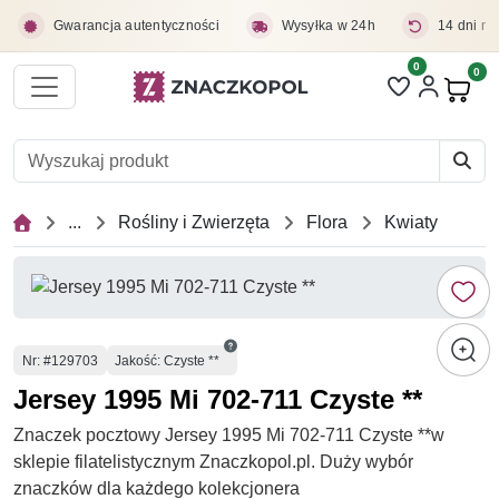
Przejdź do treści głównej
Gwarancja autentyczności
Wysyłka w 24h
14 dni na
0
Liczba pozycji 
0
Pro
...
Rośliny i Zwierzęta
Flora
Kwiaty
Numer
Nr
: #129703
Jakość: Czyste **
Jersey 1995 Mi 702-711 Czyste **
Znaczek pocztowy Jersey 1995 Mi 702-711 Czyste **w
sklepie filatelistycznym Znaczkopol.pl. Duży wybór
znaczków dla każdego kolekcjonera