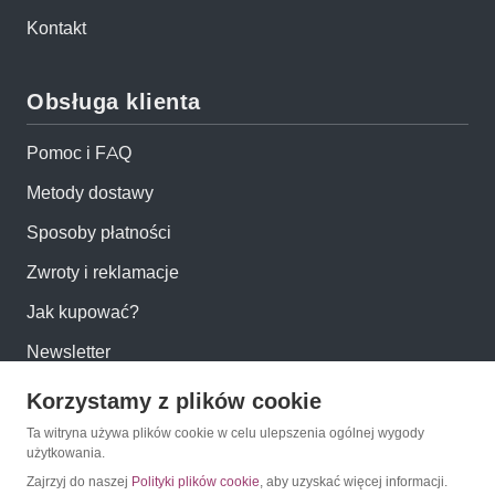
Kontakt
Obsługa klienta
Pomoc i FAQ
Metody dostawy
Sposoby płatności
Zwroty i reklamacje
Jak kupować?
Newsletter
Korzystamy z plików cookie
Konto
Ta witryna używa plików cookie w celu ulepszenia ogólnej wygody
użytkowania.
Moje konto
Zajrzyj do naszej
Polityki plików cookie
, aby uzyskać więcej informacji.