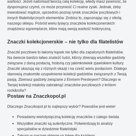
wartości. Jeżeli natomiast tworzą całą kolekcję, wtedy masz pewność, że
dysponujesz czymś, co może przynieść Ci realne zyski. Jednak, żeby
inwestować mądrze, uprzednio poznaj rynek znaczków pocztowych i
innych filatelistycznych elementów. Zrobisz to, zapoznając się z ofertą
naszego sklepu. Pośród wielu tysięcy znaczków kolekcjonerskich
znajdziesz egzemplarze, które mają swoją wartość historyczną.
Znaczki kolekcjonerskie – nie tylko dla filatelistów
Znaczki pocztowe to łakomy kąsek nie tylko dla zapalonych filatelistów.
Na świecie bardzo łatwo znaleźć ludzi, którzy zbierają wszelkie gadżety
związane z daną postacią, historią czy jakimkolwiek zjawiskiem kultury.
Znaczki ukazują się z różnych okazji i na cześć wielu postaciom. Dlatego
stanowią znakomite uzupełnienie kolekcji gadżetów związanych z Twoją
pasją. Zbierasz gadżety związane z Elvisem Presleyem? Dlaczego w
Twojej kolekcji miałoby zabraknąć znaczków pocztowych z królem
rock&rolla?
Postaw na Znaczkopol.pl
Dlaczego Znaczkopol.pl to najlepszy wybór? Powodów jest wiele!
Posiadamy wielotysięczną kolekcję znaczków z całego świata.
Wszystkie znaczki są autentyczne. Potwierdzają to analizy
specjalistów w dziedzinie filatelistyki.
Zakupy w naszym sklepie są łatwe dla każdego.