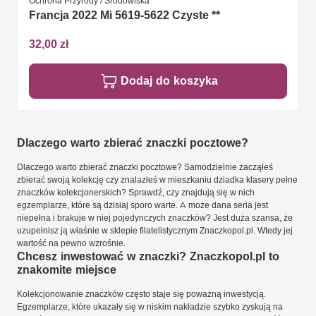
Ochrona Przyrody / Środowiska
Francja 2022 Mi 5619-5622 Czyste **
32,00 zł
Dodaj do koszyka
Dlaczego warto zbierać znaczki pocztowe?
Dlaczego warto zbierać znaczki pocztowe? Samodzielnie zacząłeś
zbierać swoją kolekcję czy znalazłeś w mieszkaniu dziadka klasery pełne
znaczków kolekcjonerskich? Sprawdź, czy znajdują się w nich
egzemplarze, które są dzisiaj sporo warte. A może dana seria jest
niepełna i brakuje w niej pojedynczych znaczków? Jest duża szansa, że
uzupełnisz ją właśnie w sklepie filatelistycznym Znaczkopol.pl. Wtedy jej
wartość na pewno wzrośnie.
Chcesz inwestować w znaczki? Znaczkopol.pl to
znakomite miejsce
Kolekcjonowanie znaczków często staje się poważną inwestycją.
Egzemplarze, które ukazały się w niskim nakładzie szybko zyskują na