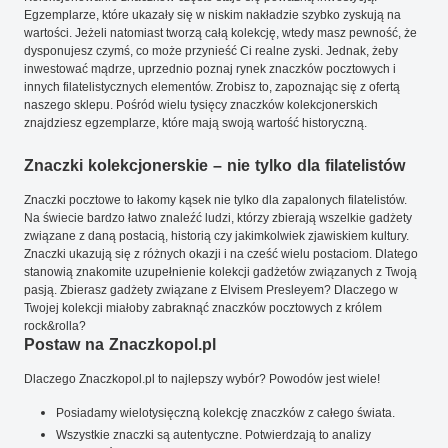
Egzemplarze, które ukazały się w niskim nakładzie szybko zyskują na
wartości. Jeżeli natomiast tworzą całą kolekcję, wtedy masz pewność, że
dysponujesz czymś, co może przynieść Ci realne zyski. Jednak, żeby
inwestować mądrze, uprzednio poznaj rynek znaczków pocztowych i
innych filatelistycznych elementów. Zrobisz to, zapoznając się z ofertą
naszego sklepu. Pośród wielu tysięcy znaczków kolekcjonerskich
znajdziesz egzemplarze, które mają swoją wartość historyczną.
Znaczki kolekcjonerskie – nie tylko dla filatelistów
Znaczki pocztowe to łakomy kąsek nie tylko dla zapalonych filatelistów.
Na świecie bardzo łatwo znaleźć ludzi, którzy zbierają wszelkie gadżety
związane z daną postacią, historią czy jakimkolwiek zjawiskiem kultury.
Znaczki ukazują się z różnych okazji i na cześć wielu postaciom. Dlatego
stanowią znakomite uzupełnienie kolekcji gadżetów związanych z Twoją
pasją. Zbierasz gadżety związane z Elvisem Presleyem? Dlaczego w
Twojej kolekcji miałoby zabraknąć znaczków pocztowych z królem
rock&rolla?
Postaw na Znaczkopol.pl
Dlaczego Znaczkopol.pl to najlepszy wybór? Powodów jest wiele!
Posiadamy wielotysięczną kolekcję znaczków z całego świata.
Wszystkie znaczki są autentyczne. Potwierdzają to analizy