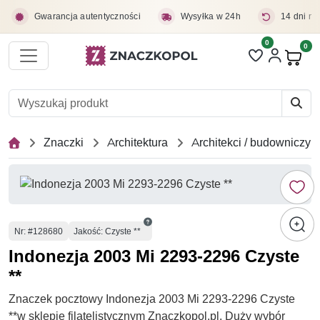
Przejdź do treści głównej
Gwarancja autentyczności
Wysyłka w 24h
14 dni na
0
Liczba pozycji 
0
Pro
Znaczki
Architektura
Architekci / budowniczy
Numer
Nr
: #128680
Jakość: Czyste **
Indonezja 2003 Mi 2293-2296 Czyste
**
Znaczek pocztowy Indonezja 2003 Mi 2293-2296 Czyste
**w sklepie filatelistycznym Znaczkopol.pl. Duży wybór