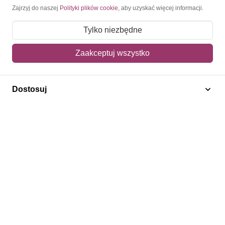
Moje konto
Zajrzyj do naszej
Polityki plików cookie
, aby uzyskać więcej informacji.
Moje zamówienia
Tylko niezbędne
Mój koszyk
Zaakceptuj wszystko
Adres dostawy
Dostosuj
Polecamy
Znaczki Konie
Znaczki Politycy
Znaczki Żaglowce
Znaczki Kolarstwo
Znaczki Boże Narodzenie