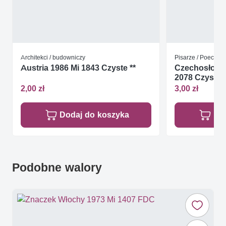
Architekci / budowniczy
Pisarze / Poeci
Austria 1986 Mi 1843 Czyste **
Czechosłowac
2078 Czyste *
2,00 zł
3,00 zł
Dodaj do koszyka
Do
Podobne walory