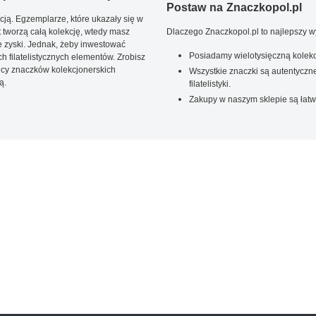
Postaw na Znaczkopol.pl
ją. Egzemplarze, które ukazały się w
t tworzą całą kolekcję, wtedy masz
Dlaczego Znaczkopol.pl to najlepszy 
 zyski. Jednak, żeby inwestować
Posiadamy wielotysięczną kolekc
 filatelistycznych elementów. Zrobisz
ięcy znaczków kolekcjonerskich
Wszystkie znaczki są autentyczne
ą.
filatelistyki.
Zakupy w naszym sklepie są łatw