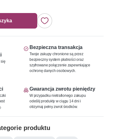
szyka
Bezpieczna transakcja
Twoje zakupy chronione są przez
i
bezpieczny system płatności oraz
 się
szyfrowane połączenie zapewniające
ochronę danych osobowych.
ci
Gwarancja zwrotu pieniędzy
czki
W przypadku nietrafionego zakupu
est
odeślij produkty w ciągu 14 dni i
.
otrzymaj pełny zwrot środków.
tegorie produktu