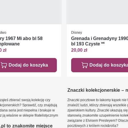
stwo
Disney
y 1967 Mi abo bl 58
Grenada i Grenadyny 1990
mplowane
bl 193 Czyste **
0 zł
20,00 zł
Dodaj do koszyka
Dodaj do koszyk
Znaczki kolekcjonerskie – ni
ąłeś zbierać swoją kolekcję czy
Znaczki pocztowe to łakomy kąsek nie t
kcjonerskich? Sprawdź, czy znajdują
znaleźć ludzi, którzy zbierają wszelkie
dana seria jest niepełna i brakuje w
zjawiskiem kultury. Znaczki ukazują się
ją właśnie w sklepie filatelistycznym
stanowią znakomite uzupełnienie kolek
związane z Elvisem Presleyem? Dlacze
pl to znakomite miejsce
pocztowych z królem rock&rolla?