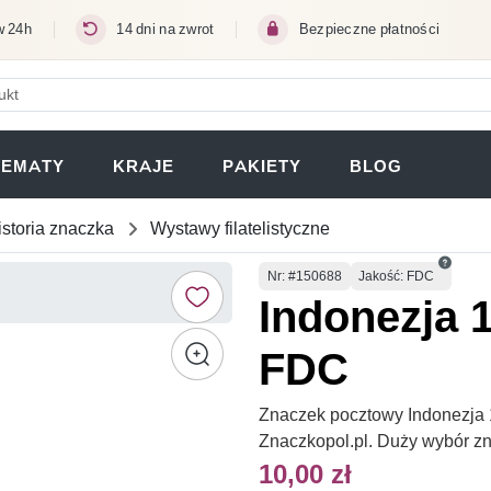
w 24h
14 dni na zwrot
Bezpieczne płatności
ERA SIĘ W NOWEJ KARCIE)
TEMATY
KRAJE
PAKIETY
BLOG
istoria znaczka
Wystawy filatelistyczne
Numer
Nr
: #150688
Jakość: FDC
Indonezja 1
FDC
Znaczek pocztowy Indonezja 1
Znaczkopol.pl. Duży wybór z
10,00 zł