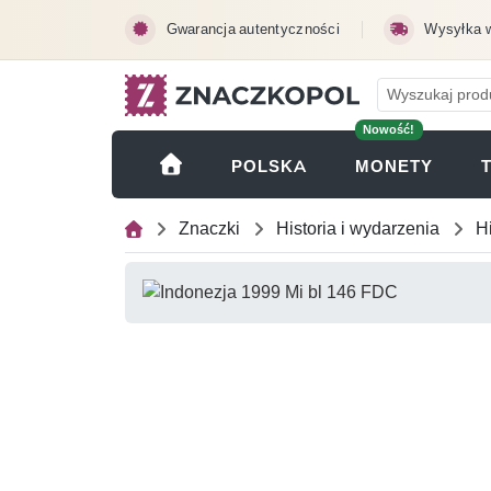
Przejdź do treści głównej
Gwarancja autentyczności
Wysyłka 
Nowość!
(OTWI
POLSKA
MONETY
Znaczki
Historia i wydarzenia
H