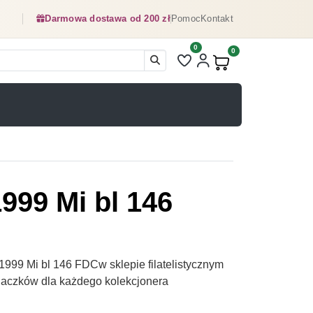
Darmowa dostawa od 200 zł
Pomoc
Kontakt
0
Liczba pozycji na liście ulubionyc
0
Produkty w koszyku:
999 Mi bl 146
999 Mi bl 146 FDCw sklepie filatelistycznym
naczków dla każdego kolekcjonera