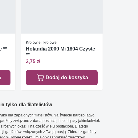
Królowie i królowe
 **
Holandia 2000 Mi 1804 Czyste
**
3,75 zł
a
Dodaj do koszyka
e tylko dla filatelistów
ylko dla zapalonych filatelistów. Na świecie bardzo łatwo
 gadżety związane z daną postacią, historią czy jakimkolwiek
 z różnych okazji i na cześć wielu postaciom. Dlatego
cji gadżetów związanych z Twoją pasją. Zbierasz gadżety
go w Twojej kolekcji miałoby zabraknąć znaczków