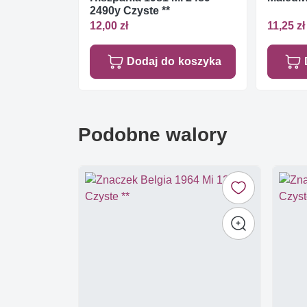
2490y Czyste **
12,00 zł
11,25 zł
Dodaj do koszyka
Podobne walory