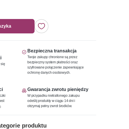
szyka
Bezpieczna transakcja
Twoje zakupy chronione są przez
i
bezpieczny system płatności oraz
 się
szyfrowane połączenie zapewniające
ochronę danych osobowych.
ci
Gwarancja zwrotu pieniędzy
czki
W przypadku nietrafionego zakupu
est
odeślij produkty w ciągu 14 dni i
.
otrzymaj pełny zwrot środków.
tegorie produktu