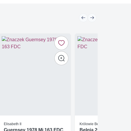
Elisabeth II
Królowie Belgijscy
Guernsey 1978 Mi 163 FDC
Belgia 2001 Mi bl 78 F