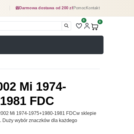
Darmowa dostawa od 200 zł
Pomoc
Kontakt
0
Liczba pozycji na liście ulubionyc
0
Produkty w koszyku:
002 Mi 1974-
-1981 FDC
2002 Mi 1974-1975+1980-1981 FDCw sklepie
pl. Duży wybór znaczków dla każdego