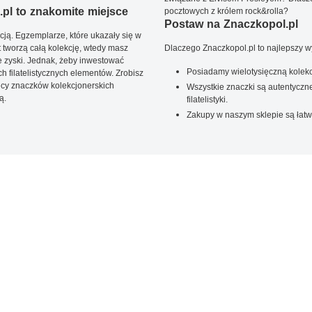
pl to znakomite miejsce
pocztowych z królem rock&rolla?
Postaw na Znaczkopol.pl
ją. Egzemplarze, które ukazały się w
t tworzą całą kolekcję, wtedy masz
Dlaczego Znaczkopol.pl to najlepszy 
 zyski. Jednak, żeby inwestować
Posiadamy wielotysięczną kolekc
 filatelistycznych elementów. Zrobisz
ięcy znaczków kolekcjonerskich
Wszystkie znaczki są autentyczne
ą.
filatelistyki.
Zakupy w naszym sklepie są łatw