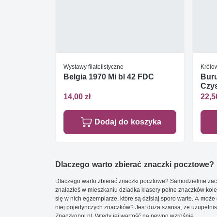
Wystawy filatelistyczne
Królow
Belgia 1970 Mi bl 42 FDC
Buru
Czys
14,00 zł
22,5
Dodaj do koszyka
Dlaczego warto zbierać znaczki pocztowe?
Dlaczego warto zbierać znaczki pocztowe? Samodzielnie zacz
znalazłeś w mieszkaniu dziadka klasery pełne znaczków kole
się w nich egzemplarze, które są dzisiaj sporo warte. A może 
niej pojedynczych znaczków? Jest duża szansa, że uzupełnisz 
Znaczkopol.pl. Wtedy jej wartość na pewno wzrośnie.