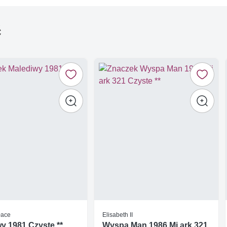
ć
łace
Elisabeth II
y 1981 Czyste **
Wyspa Man 1986 Mi ark 321