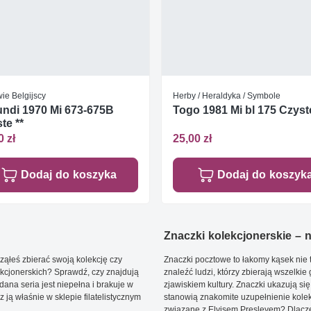
ie Belgijscy
Herby / Heraldyka / Symbole
ndi 1970 Mi 673-675B
Togo 1981 Mi bl 175 Czyste
te **
0 zł
25,00 zł
Dodaj do koszyka
Dodaj do koszyk
Znaczki kolekcjonerskie – ni
ąłeś zbierać swoją kolekcję czy
Znaczki pocztowe to łakomy kąsek nie t
kcjonerskich? Sprawdź, czy znajdują
znaleźć ludzi, którzy zbierają wszelkie
dana seria jest niepełna i brakuje w
zjawiskiem kultury. Znaczki ukazują się
ją właśnie w sklepie filatelistycznym
stanowią znakomite uzupełnienie kolek
związane z Elvisem Presleyem? Dlacze