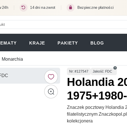
w 24h
14 dni na zwrot
Bezpieczne płatności
ERA SIĘ W NOWEJ KARCIE)
TEMATY
KRAJE
PAKIETY
BLOG
Monarchia
Numer
Nr
: #127547
Jakość: FDC
Holandia 2
1975+1980
Znaczek pocztowy Holandia 
filatelistycznym Znaczkopol.
kolekcjonera