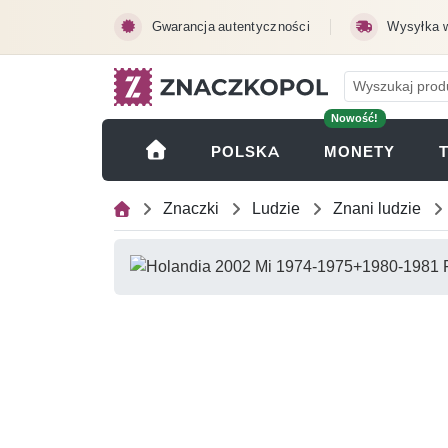
Przejdź do treści głównej
Gwarancja autentyczności
Wysyłka 
Nowość!
(OTWI
POLSKA
MONETY
Znaczki
Ludzie
Znani ludzie