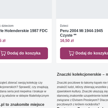
 dzieciom
Dzieci
le Holenderskie 1987 FDC
Peru 2004 Mi 1944-1945
Czyste **
5 zł
16,50 zł
Dodaj do koszyka
Dodaj do koszyk
Znaczki kolekcjonerskie – ni
ąłeś zbierać swoją kolekcję czy
Znaczki pocztowe to łakomy kąsek nie t
kcjonerskich? Sprawdź, czy znajdują
znaleźć ludzi, którzy zbierają wszelkie
dana seria jest niepełna i brakuje w
zjawiskiem kultury. Znaczki ukazują się
ją właśnie w sklepie filatelistycznym
stanowią znakomite uzupełnienie kolek
związane z Elvisem Presleyem? Dlacze
pl to znakomite miejsce
pocztowych z królem rock&rolla?