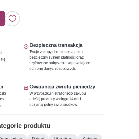
Bezpieczna transakcja
Twoje zakupy chronione są przez
i
bezpieczny system płatności oraz
 się
szyfrowane połączenie zapewniające
ochronę danych osobowych.
ci
Gwarancja zwrotu pieniędzy
czki
W przypadku nietrafionego zakupu
est
odeślij produkty w ciągu 14 dni i
.
otrzymaj pełny zwrot środków.
tegorie produktu
Znani ludzie
Dzieci
Literatura
Kobiety