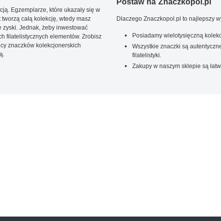
Postaw na Znaczkopol.pl
ją. Egzemplarze, które ukazały się w
t tworzą całą kolekcję, wtedy masz
Dlaczego Znaczkopol.pl to najlepszy 
 zyski. Jednak, żeby inwestować
Posiadamy wielotysięczną kolekc
 filatelistycznych elementów. Zrobisz
ięcy znaczków kolekcjonerskich
Wszystkie znaczki są autentyczne
ą.
filatelistyki.
Zakupy w naszym sklepie są łatw