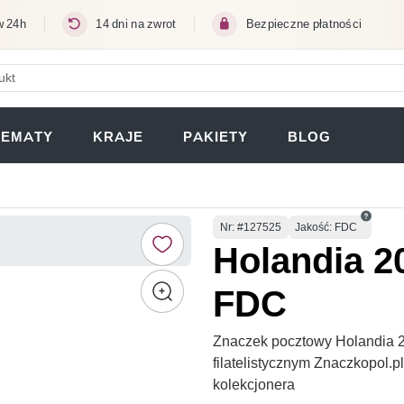
w 24h
14 dni na zwrot
Bezpieczne płatności
ERA SIĘ W NOWEJ KARCIE)
TEMATY
KRAJE
PAKIETY
BLOG
Numer
Nr
: #127525
Jakość: FDC
Holandia 2
FDC
Znaczek pocztowy Holandia 
filatelistycznym Znaczkopol.
kolekcjonera