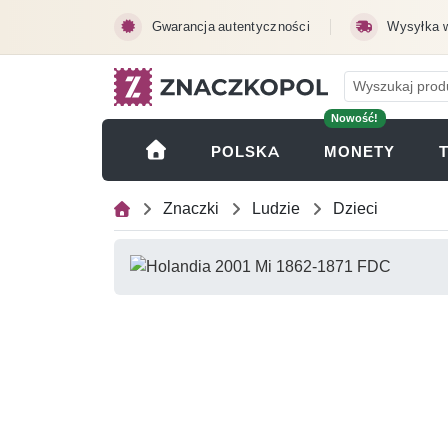
Przejdź do treści głównej
Gwarancja autentyczności
Wysyłka 
Nowość!
(OTWI
POLSKA
MONETY
Znaczki
Ludzie
Dzieci