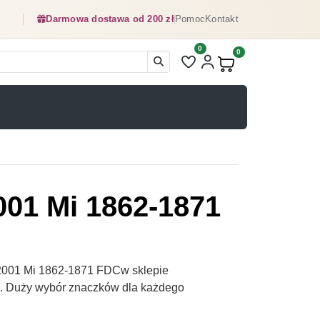
Darmowa dostawa od 200 zł
Pomoc
Kontakt
0
Liczba pozycji na liście ulubionyc
0
Produkty w koszyku:
001 Mi 1862-1871
2001 Mi 1862-1871 FDCw sklepie
pl. Duży wybór znaczków dla każdego