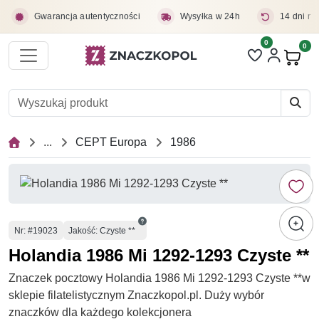
Przejdź do treści głównej
Gwarancja autentyczności
Wysyłka w 24h
14 dni na
0
Liczba pozycji 
0
Pro
...
CEPT Europa
1986
Numer
Nr
: #19023
Jakość: Czyste **
Holandia 1986 Mi 1292-1293 Czyste **
Znaczek pocztowy Holandia 1986 Mi 1292-1293 Czyste **w
sklepie filatelistycznym Znaczkopol.pl. Duży wybór
znaczków dla każdego kolekcjonera