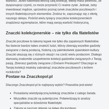
wartości. Jeżeli natomiast tworzą całą kolekcję, wtedy masz pewność, że
dysponujesz czymś, co może przynieść Ci realne zyski. Jednak, żeby
inwestować mądrze, uprzednio poznaj rynek znaczków pocztowych i
innych filatelistycznych elementów. Zrobisz to, zapoznając się z ofertą
naszego sklepu. Pośród wielu tysięcy znaczków kolekcjonerskich
znajdziesz egzemplarze, które mają swoją wartość historyczną.
Znaczki kolekcjonerskie – nie tylko dla filatelistów
Znaczki pocztowe to łakomy kąsek nie tylko dla zapalonych filatelistów.
Na świecie bardzo łatwo znaleźć ludzi, którzy zbierają wszelkie gadżety
związane z daną postacią, historią czy jakimkolwiek zjawiskiem kultury.
Znaczki ukazują się z różnych okazji i na cześć wielu postaciom. Dlatego
stanowią znakomite uzupełnienie kolekcji gadżetów związanych z Twoją
pasją. Zbierasz gadżety związane z Elvisem Presleyem? Dlaczego w
Twojej kolekcji miałoby zabraknąć znaczków pocztowych z królem
rock&rolla?
Postaw na Znaczkopol.pl
Dlaczego Znaczkopol.pl to najlepszy wybór? Powodów jest wiele!
Posiadamy wielotysięczną kolekcję znaczków z całego świata.
Wszystkie znaczki są autentyczne. Potwierdzają to analizy
specjalistów w dziedzinie filatelistyki.
Zakupy w naszym sklepie są łatwe dla każdego.