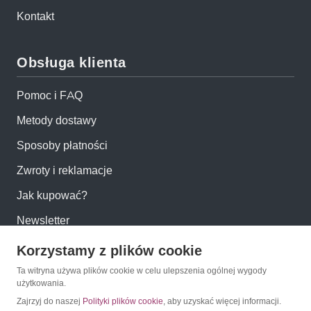
Kontakt
Obsługa klienta
Pomoc i FAQ
Metody dostawy
Sposoby płatności
Zwroty i reklamacje
Jak kupować?
Newsletter
Korzystamy z plików cookie
Konto
Ta witryna używa plików cookie w celu ulepszenia ogólnej wygody
użytkowania.
Moje konto
Zajrzyj do naszej
Polityki plików cookie
, aby uzyskać więcej informacji.