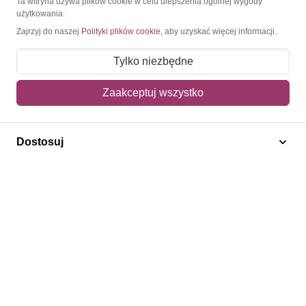
Ta witryna używa plików cookie w celu ulepszenia ogólnej wygody
użytkowania.
Moje konto
Zajrzyj do naszej
Polityki plików cookie
, aby uzyskać więcej informacji.
Moje zamówienia
Tylko niezbędne
Mój koszyk
Zaakceptuj wszystko
Adres dostawy
Polecamy
Dostosuj
Znaczki Konie
Znaczki Politycy
Znaczki Żaglowce
Znaczki Kwiaty
Znaczki Boże Narodzenie