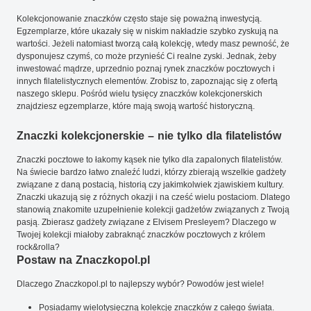
Kolekcjonowanie znaczków często staje się poważną inwestycją.
Egzemplarze, które ukazały się w niskim nakładzie szybko zyskują na
wartości. Jeżeli natomiast tworzą całą kolekcję, wtedy masz pewność, że
dysponujesz czymś, co może przynieść Ci realne zyski. Jednak, żeby
inwestować mądrze, uprzednio poznaj rynek znaczków pocztowych i
innych filatelistycznych elementów. Zrobisz to, zapoznając się z ofertą
naszego sklepu. Pośród wielu tysięcy znaczków kolekcjonerskich
znajdziesz egzemplarze, które mają swoją wartość historyczną.
Znaczki kolekcjonerskie – nie tylko dla filatelistów
Znaczki pocztowe to łakomy kąsek nie tylko dla zapalonych filatelistów.
Na świecie bardzo łatwo znaleźć ludzi, którzy zbierają wszelkie gadżety
związane z daną postacią, historią czy jakimkolwiek zjawiskiem kultury.
Znaczki ukazują się z różnych okazji i na cześć wielu postaciom. Dlatego
stanowią znakomite uzupełnienie kolekcji gadżetów związanych z Twoją
pasją. Zbierasz gadżety związane z Elvisem Presleyem? Dlaczego w
Twojej kolekcji miałoby zabraknąć znaczków pocztowych z królem
rock&rolla?
Postaw na Znaczkopol.pl
Dlaczego Znaczkopol.pl to najlepszy wybór? Powodów jest wiele!
Posiadamy wielotysięczną kolekcję znaczków z całego świata.