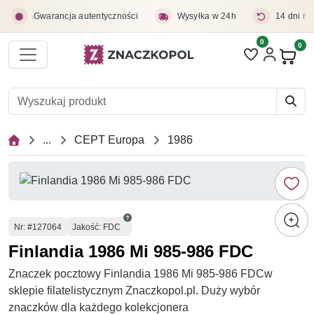
Przejdź do treści głównej
Gwarancja autentyczności
Wysyłka w 24h
14 dni na
0
Liczba pozycji 
0
Pro
...
CEPT Europa
1986
Numer
Nr
: #127064
Jakość: FDC
Finlandia 1986 Mi 985-986 FDC
Znaczek pocztowy Finlandia 1986 Mi 985-986 FDCw
sklepie filatelistycznym Znaczkopol.pl. Duży wybór
znaczków dla każdego kolekcjonera