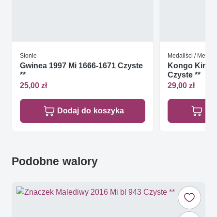
Słonie
Medaliści / Medal
Gwinea 1997 Mi 1666-1671 Czyste
Kongo Kinsza
**
Czyste **
25,00 zł
29,00 zł
Dodaj do koszyka
Do
Podobne walory