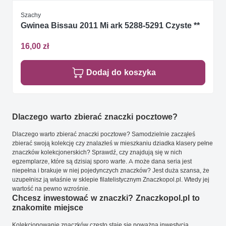
Szachy
Gwinea Bissau 2011 Mi ark 5288-5291 Czyste **
16,00 zł
Dodaj do koszyka
Dlaczego warto zbierać znaczki pocztowe?
Dlaczego warto zbierać znaczki pocztowe? Samodzielnie zacząłeś
zbierać swoją kolekcję czy znalazłeś w mieszkaniu dziadka klasery pełne
znaczków kolekcjonerskich? Sprawdź, czy znajdują się w nich
egzemplarze, które są dzisiaj sporo warte. A może dana seria jest
niepełna i brakuje w niej pojedynczych znaczków? Jest duża szansa, że
uzupełnisz ją właśnie w sklepie filatelistycznym Znaczkopol.pl. Wtedy jej
wartość na pewno wzrośnie.
Chcesz inwestować w znaczki? Znaczkopol.pl to
znakomite miejsce
Kolekcjonowanie znaczków często staje się poważną inwestycją.