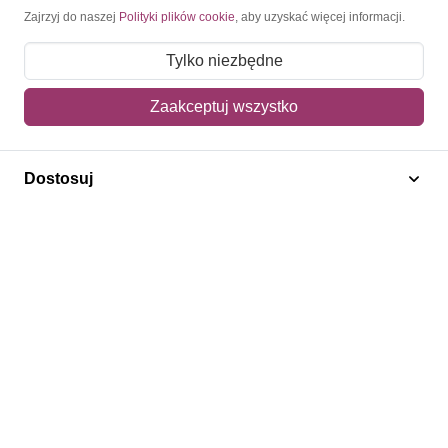
Moje konto
Zajrzyj do naszej
Polityki plików cookie
, aby uzyskać więcej informacji.
Moje zamówienia
Tylko niezbędne
Mój koszyk
Zaakceptuj wszystko
Adres dostawy
Dostosuj
Polecamy
Znaczki Konie
Znaczki Politycy
Znaczki Żaglowce
Znaczki Kwiaty
Znaczki Herby / Heraldyka / Symbole