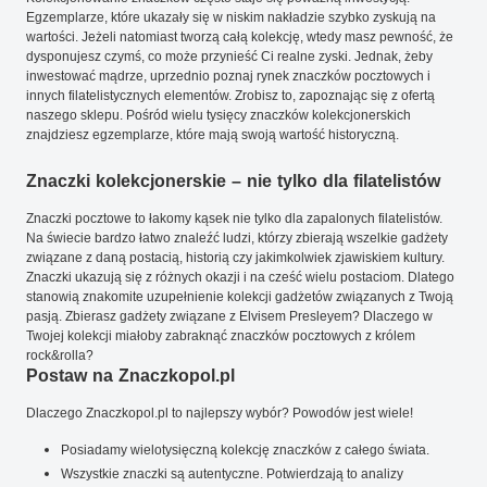
Egzemplarze, które ukazały się w niskim nakładzie szybko zyskują na
wartości. Jeżeli natomiast tworzą całą kolekcję, wtedy masz pewność, że
dysponujesz czymś, co może przynieść Ci realne zyski. Jednak, żeby
inwestować mądrze, uprzednio poznaj rynek znaczków pocztowych i
innych filatelistycznych elementów. Zrobisz to, zapoznając się z ofertą
naszego sklepu. Pośród wielu tysięcy znaczków kolekcjonerskich
znajdziesz egzemplarze, które mają swoją wartość historyczną.
Znaczki kolekcjonerskie – nie tylko dla filatelistów
Znaczki pocztowe to łakomy kąsek nie tylko dla zapalonych filatelistów.
Na świecie bardzo łatwo znaleźć ludzi, którzy zbierają wszelkie gadżety
związane z daną postacią, historią czy jakimkolwiek zjawiskiem kultury.
Znaczki ukazują się z różnych okazji i na cześć wielu postaciom. Dlatego
stanowią znakomite uzupełnienie kolekcji gadżetów związanych z Twoją
pasją. Zbierasz gadżety związane z Elvisem Presleyem? Dlaczego w
Twojej kolekcji miałoby zabraknąć znaczków pocztowych z królem
rock&rolla?
Postaw na Znaczkopol.pl
Dlaczego Znaczkopol.pl to najlepszy wybór? Powodów jest wiele!
Posiadamy wielotysięczną kolekcję znaczków z całego świata.
Wszystkie znaczki są autentyczne. Potwierdzają to analizy