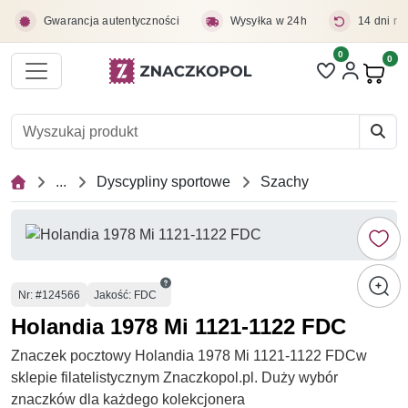
Przejdź do treści głównej
Gwarancja autentyczności
Wysyłka w 24h
14 dni na
0
Liczba pozycji 
0
Pro
...
Dyscypliny sportowe
Szachy
Numer
Nr
: #124566
Jakość: FDC
Holandia 1978 Mi 1121-1122 FDC
Znaczek pocztowy Holandia 1978 Mi 1121-1122 FDCw
sklepie filatelistycznym Znaczkopol.pl. Duży wybór
znaczków dla każdego kolekcjonera