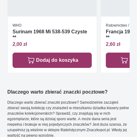
WHO
Ratownictwo / Pi
Surinam 1968 Mi 538-539 Czyste
Francja 1966
**
**
2,00 zł
2,60 zł
Dodaj do koszyka
Do
Dlaczego warto zbierać znaczki pocztowe?
Dlaczego warto zbierać znaczki pocztowe? Samodzielnie zacząłeś
zbierać swoją kolekcję czy znalazłeś w mieszkaniu dziadka klasery pełne
znaczków kolekcjonerskich? Sprawdź, czy znajdują się w nich
egzemplarze, które są dzisiaj sporo warte. A może dana seria jest
niepełna i brakuje w niej pojedynczych znaczków? Jest duża szansa, że
uzupełnisz ją właśnie w sklepie filatelistycznym Znaczkopol.pl. Wtedy jej
wartość na pewno wzrośnie.