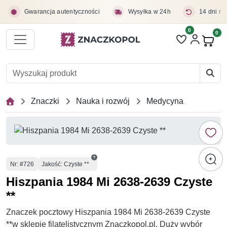
Przejdź do treści głównej
Gwarancja autentyczności
Wysyłka w 24h
14 dni na
0
Liczba pozycji 
0
Pro
Znaczki
Nauka i rozwój
Medycyna
Numer
Nr
: #726
Jakość: Czyste **
Hiszpania 1984 Mi 2638-2639 Czyste
**
Znaczek pocztowy Hiszpania 1984 Mi 2638-2639 Czyste
**w sklepie filatelistycznym Znaczkopol.pl. Duży wybór