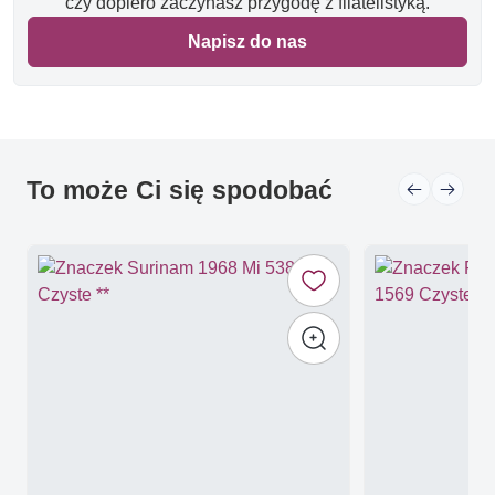
czy dopiero zaczynasz przygodę z filatelistyką.
Napisz do nas
To może Ci się spodobać