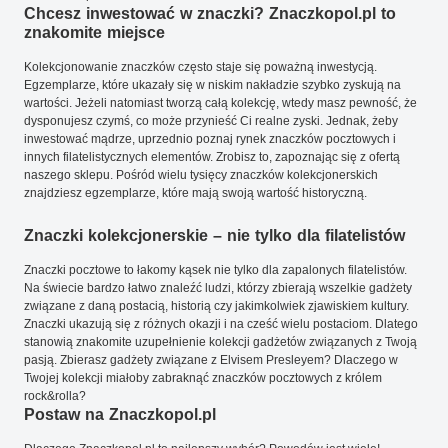
Chcesz inwestować w znaczki? Znaczkopol.pl to
znakomite miejsce
Kolekcjonowanie znaczków często staje się poważną inwestycją.
Egzemplarze, które ukazały się w niskim nakładzie szybko zyskują na
wartości. Jeżeli natomiast tworzą całą kolekcję, wtedy masz pewność, że
dysponujesz czymś, co może przynieść Ci realne zyski. Jednak, żeby
inwestować mądrze, uprzednio poznaj rynek znaczków pocztowych i
innych filatelistycznych elementów. Zrobisz to, zapoznając się z ofertą
naszego sklepu. Pośród wielu tysięcy znaczków kolekcjonerskich
znajdziesz egzemplarze, które mają swoją wartość historyczną.
Znaczki kolekcjonerskie – nie tylko dla filatelistów
Znaczki pocztowe to łakomy kąsek nie tylko dla zapalonych filatelistów.
Na świecie bardzo łatwo znaleźć ludzi, którzy zbierają wszelkie gadżety
związane z daną postacią, historią czy jakimkolwiek zjawiskiem kultury.
Znaczki ukazują się z różnych okazji i na cześć wielu postaciom. Dlatego
stanowią znakomite uzupełnienie kolekcji gadżetów związanych z Twoją
pasją. Zbierasz gadżety związane z Elvisem Presleyem? Dlaczego w
Twojej kolekcji miałoby zabraknąć znaczków pocztowych z królem
rock&rolla?
Postaw na Znaczkopol.pl