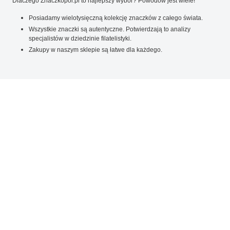
Dlaczego Znaczkopol.pl to najlepszy wybór? Powodów jest wiele!
Posiadamy wielotysięczną kolekcję znaczków z całego świata.
Wszystkie znaczki są autentyczne. Potwierdzają to analizy
specjalistów w dziedzinie filatelistyki.
Zakupy w naszym sklepie są łatwe dla każdego.