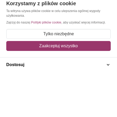
Korzystamy z plików cookie
O Znaczkopol.pl
Ta witryna używa plików cookie w celu ulepszenia ogólnej wygody
użytkowania.
O nas
Zajrzyj do naszej
Polityki plików cookie
, aby uzyskać więcej informacji.
Blog
Tylko niezbędne
Regulamin
Zaakceptuj wszystko
Polityka prywatności
Mapa strony
Dostosuj
Kontakt
Obsługa klienta
Pomoc i FAQ
Metody dostawy