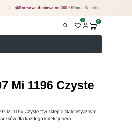
Darmowa dostawa od 200 zł
Pomoc
Kontakt
0
Liczba pozycji na liście ulubionyc
0
Produkty w koszyku:
7 Mi 1196 Czyste
 Mi 1196 Czyste **w sklepie filatelistycznym
naczków dla każdego kolekcjonera