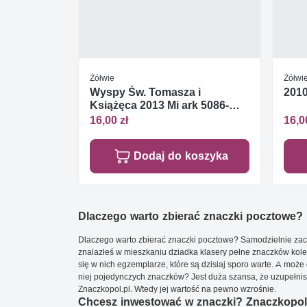
Żółwie
Żółwi
Wyspy Św. Tomasza i
2010
Książęca 2013 Mi ark 5086-
5089 Czyste **
16,00 zł
16,0
Dodaj do koszyka
Dlaczego warto zbierać znaczki pocztowe?
Dlaczego warto zbierać znaczki pocztowe? Samodzielnie zacz
znalazłeś w mieszkaniu dziadka klasery pełne znaczków kole
się w nich egzemplarze, które są dzisiaj sporo warte. A może 
niej pojedynczych znaczków? Jest duża szansa, że uzupełnisz 
Znaczkopol.pl. Wtedy jej wartość na pewno wzrośnie.
Chcesz inwestować w znaczki? Znaczkopol.