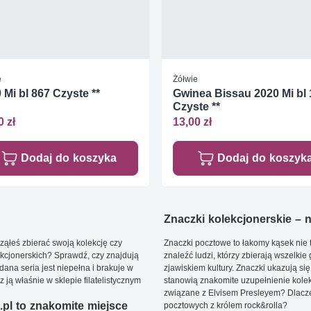
e
Żółwie
 Mi bl 867 Czyste **
Gwinea Bissau 2020 Mi bl
Czyste **
0 zł
13,00 zł
Dodaj do koszyka
Dodaj do koszyk
Znaczki kolekcjonerskie – ni
ąłeś zbierać swoją kolekcję czy
Znaczki pocztowe to łakomy kąsek nie t
kcjonerskich? Sprawdź, czy znajdują
znaleźć ludzi, którzy zbierają wszelkie
dana seria jest niepełna i brakuje w
zjawiskiem kultury. Znaczki ukazują się
ją właśnie w sklepie filatelistycznym
stanowią znakomite uzupełnienie kolek
związane z Elvisem Presleyem? Dlacze
pl to znakomite miejsce
pocztowych z królem rock&rolla?