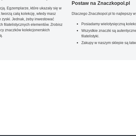
Postaw na Znaczkopol.pl
ją. Egzemplarze, które ukazały się w
t tworzą całą kolekcję, wtedy masz
Dlaczego Znaczkopol.pl to najlepszy 
 zyski. Jednak, żeby inwestować
Posiadamy wielotysięczną kolekc
 filatelistycznych elementów. Zrobisz
ięcy znaczków kolekcjonerskich
Wszystkie znaczki są autentyczne
ą.
filatelistyki.
Zakupy w naszym sklepie są łatw