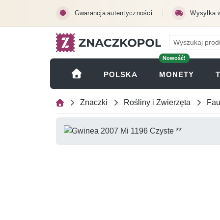
Przejdź do treści głównej
Gwarancja autentyczności
Wysyłka 
Nowość!
(OTWI
POLSKA
MONETY
Znaczki
Rośliny i Zwierzęta
Fa