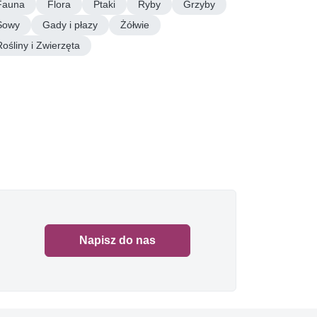
Fauna
Flora
Ptaki
Ryby
Grzyby
Sowy
Gady i płazy
Żółwie
Rośliny i Zwierzęta
Napisz do nas