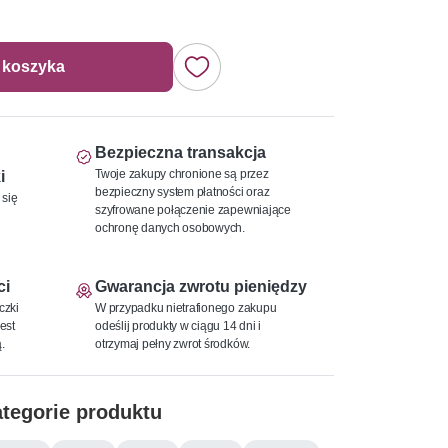
 koszyka
Bezpieczna transakcja
Twoje zakupy chronione są przez
i
bezpieczny system płatności oraz
 się
szyfrowane połączenie zapewniające
ochronę danych osobowych.
ci
Gwarancja zwrotu pieniędzy
czki
W przypadku nietrafionego zakupu
est
odeślij produkty w ciągu 14 dni i
.
otrzymaj pełny zwrot środków.
tegorie produktu