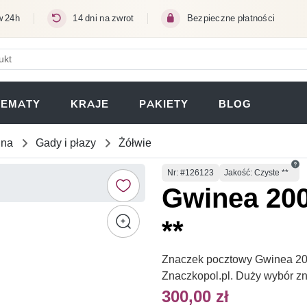
w 24h
14 dni na zwrot
Bezpieczne płatności
ERA SIĘ W NOWEJ KARCIE)
TEMATY
KRAJE
PAKIETY
BLOG
una
Gady i płazy
Żółwie
Numer
Nr
: #126123
Jakość: Czyste **
Gwinea 200
**
Znaczek pocztowy Gwinea 2007
Znaczkopol.pl. Duży wybór z
300,00 zł