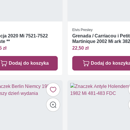
Elvis Presley
cja 2020 Mi 7521-7522
Grenada / Carriacou i Peti
te **
Martinique 2002 Mi ark 38
Czyste **
5 zł
22,50 zł
Dodaj do koszyka
Dodaj do koszyk