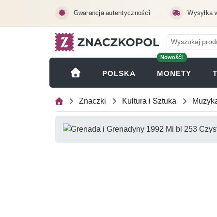
Przejdź do treści głównej
Gwarancja autentyczności
Wysyłka 
Nowość!
(OTWI
POLSKA
MONETY
Znaczki
Kultura i Sztuka
Muzyka