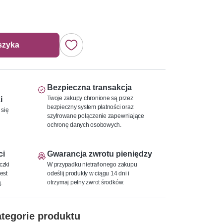
szyka
Bezpieczna transakcja
Twoje zakupy chronione są przez
i
bezpieczny system płatności oraz
 się
szyfrowane połączenie zapewniające
ochronę danych osobowych.
ci
Gwarancja zwrotu pieniędzy
czki
W przypadku nietrafionego zakupu
est
odeślij produkty w ciągu 14 dni i
.
otrzymaj pełny zwrot środków.
tegorie produktu