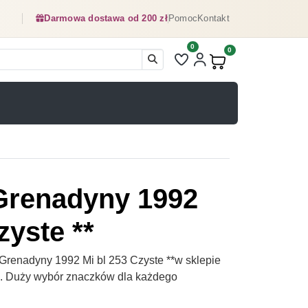
Darmowa dostawa od 200 zł
Pomoc
Kontakt
0
Liczba pozycji na liście ulubionyc
0
Produkty w koszyku:
Grenadyny 1992
zyste **
Grenadyny 1992 Mi bl 253 Czyste **w sklepie
pl. Duży wybór znaczków dla każdego