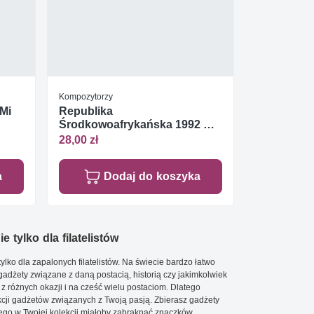
Kompozytorzy
 Mi
Republika
Środkowoafrykańska 1992 Mi
1466 Czyste **
28,00 zł
a
Dodaj do koszyka
e tylko dla filatelistów
ylko dla zapalonych filatelistów. Na świecie bardzo łatwo
 gadżety związane z daną postacią, historią czy jakimkolwiek
 z różnych okazji i na cześć wielu postaciom. Dlatego
cji gadżetów związanych z Twoją pasją. Zbierasz gadżety
go w Twojej kolekcji miałoby zabraknąć znaczków