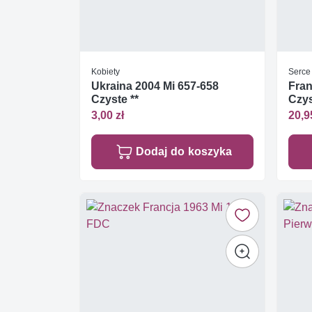
Kobiety
Serce
Ukraina 2004 Mi 657-658
Fran
Czyste **
Czys
3,00 zł
20,9
Dodaj do koszyka