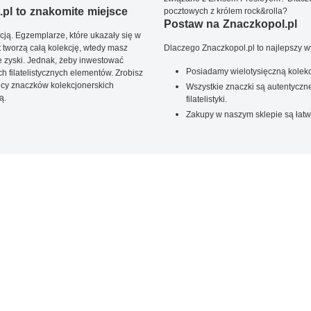
pl to znakomite miejsce
pocztowych z królem rock&rolla?
Postaw na Znaczkopol.pl
ją. Egzemplarze, które ukazały się w
t tworzą całą kolekcję, wtedy masz
Dlaczego Znaczkopol.pl to najlepszy 
 zyski. Jednak, żeby inwestować
Posiadamy wielotysięczną kolekc
 filatelistycznych elementów. Zrobisz
ięcy znaczków kolekcjonerskich
Wszystkie znaczki są autentyczne
ą.
filatelistyki.
Zakupy w naszym sklepie są łatw