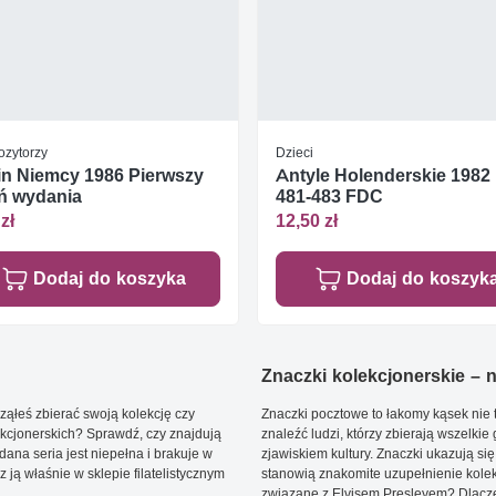
zytorzy
Dzieci
in Niemcy 1986 Pierwszy
Antyle Holenderskie 1982
ń wydania
481-483 FDC
zł
12,50 zł
Dodaj do koszyka
Dodaj do koszyk
Znaczki kolekcjonerskie – ni
ąłeś zbierać swoją kolekcję czy
Znaczki pocztowe to łakomy kąsek nie t
kcjonerskich? Sprawdź, czy znajdują
znaleźć ludzi, którzy zbierają wszelkie
dana seria jest niepełna i brakuje w
zjawiskiem kultury. Znaczki ukazują się
ją właśnie w sklepie filatelistycznym
stanowią znakomite uzupełnienie kolek
związane z Elvisem Presleyem? Dlacze