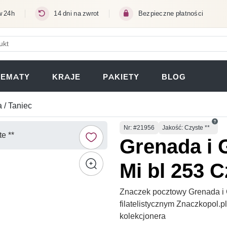
w 24h
14 dni na zwrot
Bezpieczne płatności
ERA SIĘ W NOWEJ KARCIE)
TEMATY
KRAJE
PAKIETY
BLOG
 / Taniec
Numer
Nr
: #21956
Jakość: Czyste **
Grenada i 
Mi bl 253 C
Znaczek pocztowy Grenada i 
filatelistycznym Znaczkopol.
kolekcjonera