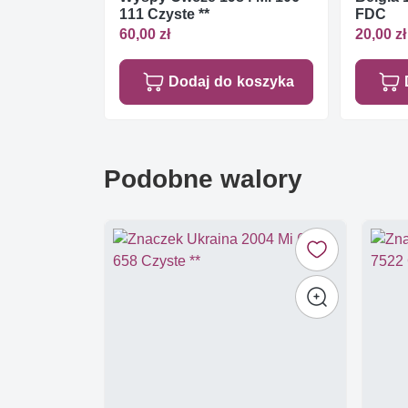
111 Czyste **
FDC
60,00 zł
20,00 zł
Dodaj do koszyka
Podobne walory