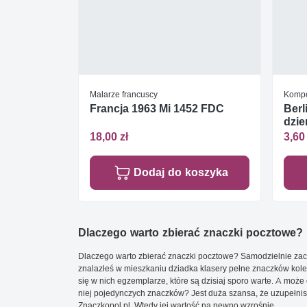
Malarze francuscy
Kompo
Francja 1963 Mi 1452 FDC
Berl
dzie
18,00 zł
3,60 
Dodaj do koszyka
Dlaczego warto zbierać znaczki pocztowe?
Dlaczego warto zbierać znaczki pocztowe? Samodzielnie zacz
znalazłeś w mieszkaniu dziadka klasery pełne znaczków kole
się w nich egzemplarze, które są dzisiaj sporo warte. A może 
niej pojedynczych znaczków? Jest duża szansa, że uzupełnisz 
Znaczkopol.pl. Wtedy jej wartość na pewno wzrośnie.