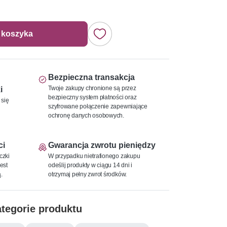
 koszyka
Bezpieczna transakcja
Twoje zakupy chronione są przez
i
bezpieczny system płatności oraz
 się
szyfrowane połączenie zapewniające
ochronę danych osobowych.
ci
Gwarancja zwrotu pieniędzy
czki
W przypadku nietrafionego zakupu
est
odeślij produkty w ciągu 14 dni i
.
otrzymaj pełny zwrot środków.
tegorie produktu