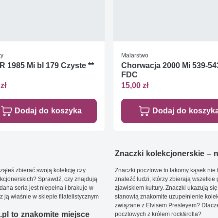
ty
Malarstwo
 1985 Mi bl 179 Czyste **
Chorwacja 2000 Mi 539-54
FDC
zł
15,00 zł
Dodaj do koszyka
Dodaj do koszyk
Znaczki kolekcjonerskie – ni
ąłeś zbierać swoją kolekcję czy
Znaczki pocztowe to łakomy kąsek nie t
kcjonerskich? Sprawdź, czy znajdują
znaleźć ludzi, którzy zbierają wszelkie
dana seria jest niepełna i brakuje w
zjawiskiem kultury. Znaczki ukazują się
ją właśnie w sklepie filatelistycznym
stanowią znakomite uzupełnienie kolek
związane z Elvisem Presleyem? Dlacze
pl to znakomite miejsce
pocztowych z królem rock&rolla?