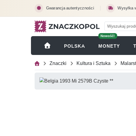
Przejdź do treści głównej
Gwarancja autentyczności
Wysyłka 
Nowość!
(OTWI
POLSKA
MONETY
Znaczki
Kultura i Sztuka
Malars