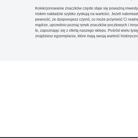
Kolekcjonowanie znaczków często staje się poważną inwestyc
niskim nakładzie szybko zyskują na wartości. Jeżeli natomias
pewność, że dysponujesz czymś, co może przynieść Ci realne
mądrze, uprzednio poznaj rynek znaczków pocztowych i innych
to, zapoznając się z ofertą naszego sklepu. Pośród wielu tys
znajdziesz egzemplarze, które mają swoją wartość historyczn