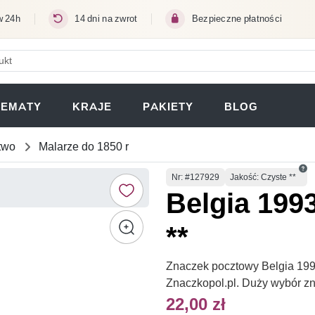
w 24h
14 dni na zwrot
Bezpieczne płatności
ERA SIĘ W NOWEJ KARCIE)
TEMATY
KRAJE
PAKIETY
BLOG
two
Malarze do 1850 r
Numer
Nr
: #127929
Jakość: Czyste **
Belgia 199
**
Znaczek pocztowy Belgia 1993
Znaczkopol.pl. Duży wybór z
22,00 zł