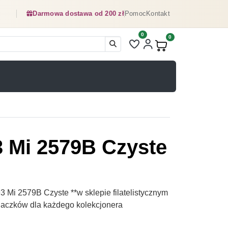
Darmowa dostawa od 200 zł
Pomoc
Kontakt
0
Liczba pozycji na liście ulubionyc
0
Produkty w koszyku:
3 Mi 2579B Czyste
 Mi 2579B Czyste **w sklepie filatelistycznym
naczków dla każdego kolekcjonera