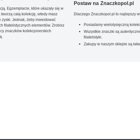
Postaw na Znaczkopol.pl
ją. Egzemplarze, które ukazały się w
t tworzą całą kolekcję, wtedy masz
Dlaczego Znaczkopol.pl to najlepszy 
 zyski. Jednak, żeby inwestować
Posiadamy wielotysięczną kolekc
 filatelistycznych elementów. Zrobisz
ięcy znaczków kolekcjonerskich
Wszystkie znaczki są autentyczne
ą.
filatelistyki.
Zakupy w naszym sklepie są łatw