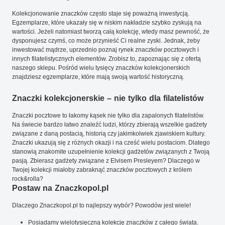
Kolekcjonowanie znaczków często staje się poważną inwestycją.
Egzemplarze, które ukazały się w niskim nakładzie szybko zyskują na
wartości. Jeżeli natomiast tworzą całą kolekcję, wtedy masz pewność, że
dysponujesz czymś, co może przynieść Ci realne zyski. Jednak, żeby
inwestować mądrze, uprzednio poznaj rynek znaczków pocztowych i
innych filatelistycznych elementów. Zrobisz to, zapoznając się z ofertą
naszego sklepu. Pośród wielu tysięcy znaczków kolekcjonerskich
znajdziesz egzemplarze, które mają swoją wartość historyczną.
Znaczki kolekcjonerskie – nie tylko dla filatelistów
Znaczki pocztowe to łakomy kąsek nie tylko dla zapalonych filatelistów.
Na świecie bardzo łatwo znaleźć ludzi, którzy zbierają wszelkie gadżety
związane z daną postacią, historią czy jakimkolwiek zjawiskiem kultury.
Znaczki ukazują się z różnych okazji i na cześć wielu postaciom. Dlatego
stanowią znakomite uzupełnienie kolekcji gadżetów związanych z Twoją
pasją. Zbierasz gadżety związane z Elvisem Presleyem? Dlaczego w
Twojej kolekcji miałoby zabraknąć znaczków pocztowych z królem
rock&rolla?
Postaw na Znaczkopol.pl
Dlaczego Znaczkopol.pl to najlepszy wybór? Powodów jest wiele!
Posiadamy wielotysięczną kolekcję znaczków z całego świata.