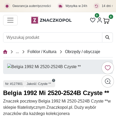
Przejdź do treści głównej
Gwarancja autentyczności
Wysyłka w 24h
14 dni na
0
Liczba pozycji 
0
Pro
...
Folklor / Kultura
Obrzędy / obyczaje
Numer
Nr
: #127901
Jakość: Czyste **
Belgia 1992 Mi 2520-2524B Czyste **
Znaczek pocztowy Belgia 1992 Mi 2520-2524B Czyste **w
sklepie filatelistycznym Znaczkopol.pl. Duży wybór
znaczków dla każdego kolekcjonera