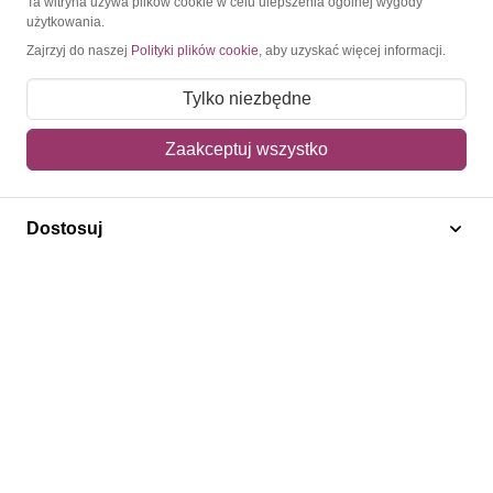
Ta witryna używa plików cookie w celu ulepszenia ogólnej wygody
użytkowania.
Moje konto
Zajrzyj do naszej
Polityki plików cookie
, aby uzyskać więcej informacji.
Moje zamówienia
Tylko niezbędne
Mój koszyk
Zaakceptuj wszystko
Adres dostawy
Polecamy
Dostosuj
Znaczki Konie
Znaczki Politycy
Znaczki Żaglowce
Znaczki Kolarstwo
Znaczki Boże Narodzenie