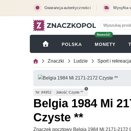
Przejdź do treści głównej
Gwarancja autentyczności
Wysyłka 
Nowość!
(OTWI
POLSKA
MONETY
Znaczki
Ludzie
Sport i rekreacj
Numer
Nr
: #4952
Jakość: Czyste **
Belgia 1984 Mi 2
Czyste **
Znaczek pocztowy Belgia 1984 Mi 2171-2172 C