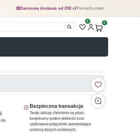
Darmowa dostawa od 200 zł
Pomoc
Kontakt
0
Liczba pozycji na liście ulubionyc
0
Produkty w koszyku:
Bezpieczna transakcja
Twoje zakupy chronione są przez
i
bezpieczny system płatności oraz
 się
szyfrowane połączenie zapewniające
ochronę danych osobowych.