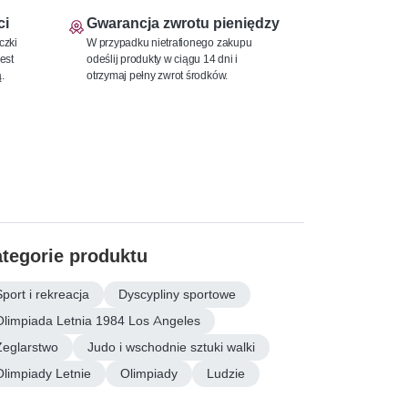
ci
Gwarancja zwrotu pieniędzy
czki
W przypadku nietrafionego zakupu
est
odeślij produkty w ciągu 14 dni i
.
otrzymaj pełny zwrot środków.
tegorie produktu
Sport i rekreacja
Dyscypliny sportowe
Olimpiada Letnia 1984 Los Angeles
Żeglarstwo
Judo i wschodnie sztuki walki
Olimpiady Letnie
Olimpiady
Ludzie