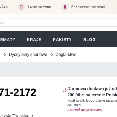
w 24h
14 dni na zwrot
Bezpieczne płatności
ERA SIĘ W NOWEJ KARCIE)
TEMATY
KRAJE
PAKIETY
BLOG
a
Dyscypliny sportowe
Żeglarstwo
171-2172
Darmowa dostawa już od
200,00 zł na terenie Polsk
Koszt wysyłki tego produktu zaczyna
od 8,99 zł
Sprawdź opcje dostawy
zyste **w sklepie