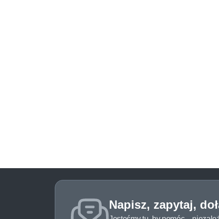
Napisz, zapytaj, do
Jesteśmy tu, by pomóc – niezale