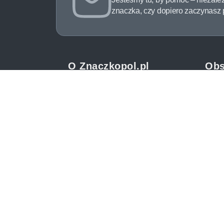
znaczka, czy dopiero zaczynasz pr
O Znaczkopol.pl
Obs
O nas
Pomo
Blog
Meto
Regulamin
Spos
Polityka prywatności
Zwrot
Mapa strony
Jak 
Kontakt
Newsl