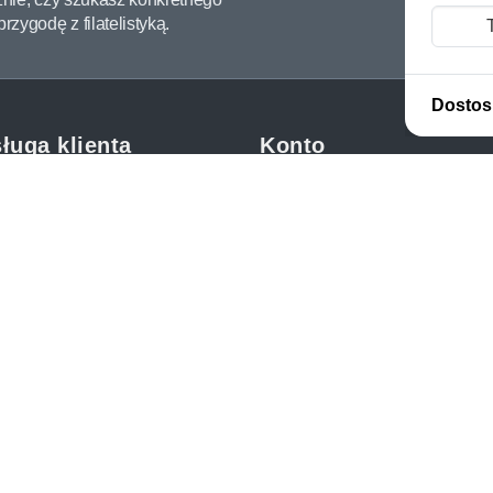
zygodę z filatelistyką.
Dostos
ługa klienta
Konto
c i FAQ
Moje konto
dy dostawy
Moje zamówienia
oby płatności
Mój koszyk
y i reklamacje
Adres dostawy
kupować?
etter