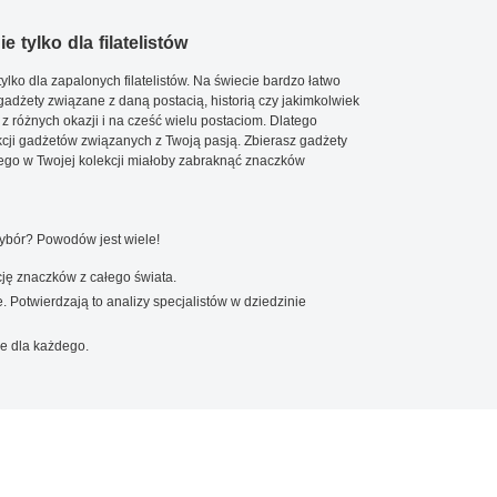
e tylko dla filatelistów
ylko dla zapalonych filatelistów. Na świecie bardzo łatwo
 gadżety związane z daną postacią, historią czy jakimkolwiek
 z różnych okazji i na cześć wielu postaciom. Dlatego
cji gadżetów związanych z Twoją pasją. Zbierasz gadżety
go w Twojej kolekcji miałoby zabraknąć znaczków
wybór? Powodów jest wiele!
ję znaczków z całego świata.
. Potwierdzają to analizy specjalistów w dziedzinie
e dla każdego.