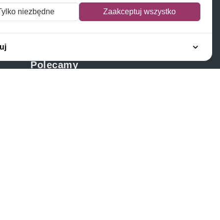
Tylko niezbędne
Zaakceptuj wszystko
uj
Polecamy
Znaczki Konie
Znaczki Politycy
Znaczki Żaglowce
Znaczki Kolarstwo
Znaczki Boże Narodzenie