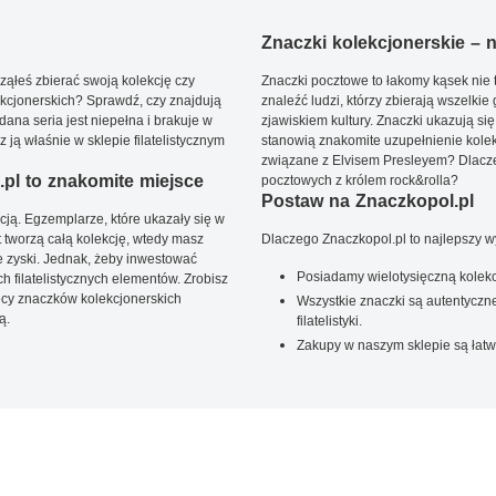
Znaczki kolekcjonerskie – ni
ąłeś zbierać swoją kolekcję czy
Znaczki pocztowe to łakomy kąsek nie t
kcjonerskich? Sprawdź, czy znajdują
znaleźć ludzi, którzy zbierają wszelkie
dana seria jest niepełna i brakuje w
zjawiskiem kultury. Znaczki ukazują się
ją właśnie w sklepie filatelistycznym
stanowią znakomite uzupełnienie kolek
związane z Elvisem Presleyem? Dlacze
pl to znakomite miejsce
pocztowych z królem rock&rolla?
Postaw na Znaczkopol.pl
ją. Egzemplarze, które ukazały się w
t tworzą całą kolekcję, wtedy masz
Dlaczego Znaczkopol.pl to najlepszy 
 zyski. Jednak, żeby inwestować
Posiadamy wielotysięczną kolekc
 filatelistycznych elementów. Zrobisz
ięcy znaczków kolekcjonerskich
Wszystkie znaczki są autentyczne
ą.
filatelistyki.
Zakupy w naszym sklepie są łatw