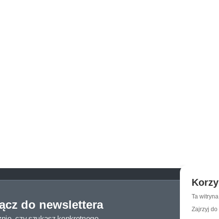
Korzy
Ta witryn
łącz do newslettera
Zajrzyj do
żnie, czy szukasz konkretnego