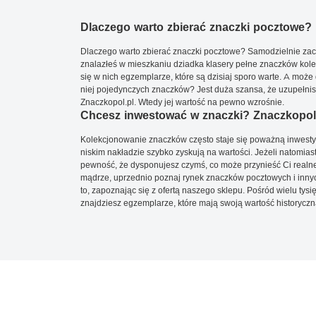
Dlaczego warto zbierać znaczki pocztowe?
Dlaczego warto zbierać znaczki pocztowe? Samodzielnie zacz
znalazłeś w mieszkaniu dziadka klasery pełne znaczków kole
się w nich egzemplarze, które są dzisiaj sporo warte. A może 
niej pojedynczych znaczków? Jest duża szansa, że uzupełnisz 
Znaczkopol.pl. Wtedy jej wartość na pewno wzrośnie.
Chcesz inwestować w znaczki? Znaczkopol.
Kolekcjonowanie znaczków często staje się poważną inwestyc
niskim nakładzie szybko zyskują na wartości. Jeżeli natomias
pewność, że dysponujesz czymś, co może przynieść Ci realne
mądrze, uprzednio poznaj rynek znaczków pocztowych i innych
to, zapoznając się z ofertą naszego sklepu. Pośród wielu tys
znajdziesz egzemplarze, które mają swoją wartość historyczn