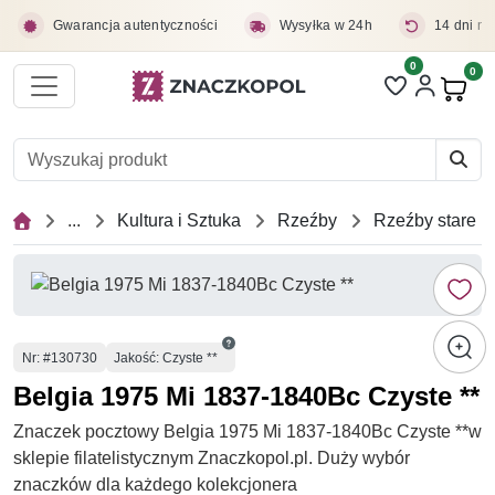
Przejdź do treści głównej
Gwarancja autentyczności
Wysyłka w 24h
14 dni na
0
Liczba pozycji 
0
Pro
...
Kultura i Sztuka
Rzeźby
Rzeźby stare
Numer
Nr
: #130730
Jakość: Czyste **
Belgia 1975 Mi 1837-1840Bc Czyste **
Znaczek pocztowy Belgia 1975 Mi 1837-1840Bc Czyste **w
sklepie filatelistycznym Znaczkopol.pl. Duży wybór
znaczków dla każdego kolekcjonera