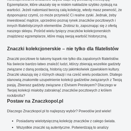
Egzemplarze, które ukazały się w niskim nakładzie szybko zyskują na
wartości. Jeżeli natomiast tworzą całą kolekcję, wtedy masz pewność, że
dysponujesz czymś, co może przynieść Ci realne zyski. Jednak, żeby
inwestować mądrze, uprzednio poznaj rynek znaczków pocztowych i
innych filatelistycznych elementów. Zrobisz to, zapoznając się z ofertą
naszego sklepu. Pośród wielu tysięcy znaczków kolekcjonerskich
znajdziesz egzemplarze, które mają swoją wartość historyczną.
Znaczki kolekcjonerskie – nie tylko dla filatelistów
Znaczki pocztowe to łakomy kąsek nie tylko dla zapalonych filatelistów.
Na świecie bardzo łatwo znaleźć ludzi, którzy zbierają wszelkie gadżety
związane z daną postacią, historią czy jakimkolwiek zjawiskiem kultury.
Znaczki ukazują się z różnych okazji i na cześć wielu postaciom. Dlatego
stanowią znakomite uzupełnienie kolekcji gadżetów związanych z Twoją
pasją. Zbierasz gadżety związane z Elvisem Presleyem? Dlaczego w
Twojej kolekcji miałoby zabraknąć znaczków pocztowych z królem
rock&rolla?
Postaw na Znaczkopol.pl
Dlaczego Znaczkopol.pl to najlepszy wybór? Powodów jest wiele!
Posiadamy wielotysięczną kolekcję znaczków z całego świata.
Wszystkie znaczki są autentyczne. Potwierdzają to analizy