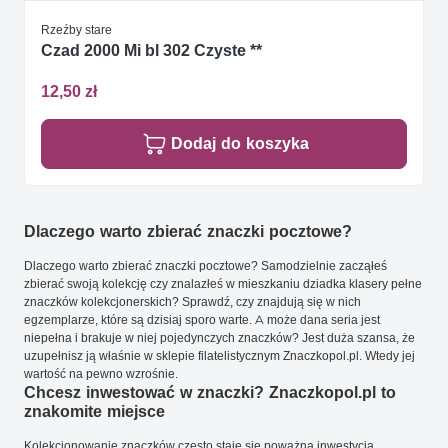
Rzeźby stare
Czad 2000 Mi bl 302 Czyste **
12,50 zł
Dodaj do koszyka
Dlaczego warto zbierać znaczki pocztowe?
Dlaczego warto zbierać znaczki pocztowe? Samodzielnie zacząłeś
zbierać swoją kolekcję czy znalazłeś w mieszkaniu dziadka klasery pełne
znaczków kolekcjonerskich? Sprawdź, czy znajdują się w nich
egzemplarze, które są dzisiaj sporo warte. A może dana seria jest
niepełna i brakuje w niej pojedynczych znaczków? Jest duża szansa, że
uzupełnisz ją właśnie w sklepie filatelistycznym Znaczkopol.pl. Wtedy jej
wartość na pewno wzrośnie.
Chcesz inwestować w znaczki? Znaczkopol.pl to
znakomite miejsce
Kolekcjonowanie znaczków często staje się poważną inwestycją.