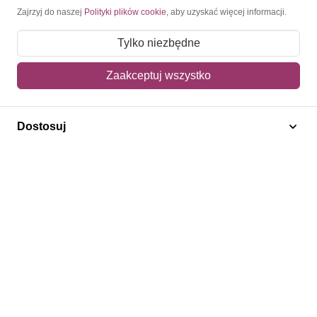
Moje konto
Zajrzyj do naszej
Polityki plików cookie
, aby uzyskać więcej informacji.
Moje zamówienia
Tylko niezbędne
Mój koszyk
Zaakceptuj wszystko
Adres dostawy
Dostosuj
Polecamy
Znaczki Konie
Znaczki Politycy
Znaczki Żaglowce
Znaczki Kolarstwo
Znaczki Boże Narodzenie