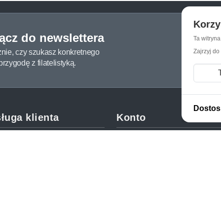
Korzy
łącz do newslettera
Ta witryn
żnie, czy szukasz konkretnego
Zajrzyj do
zygodę z filatelistyką.
Dostos
ługa klienta
Konto
c i FAQ
Moje konto
dy dostawy
Moje zamówienia
oby płatności
Mój koszyk
y i reklamacje
Adres dostawy
kupować?