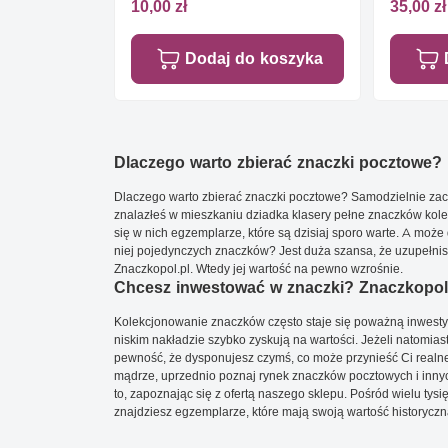
10,00 zł
35,00 zł
Dodaj do koszyka
Dlaczego warto zbierać znaczki pocztowe?
Dlaczego warto zbierać znaczki pocztowe? Samodzielnie zacz
znalazłeś w mieszkaniu dziadka klasery pełne znaczków kole
się w nich egzemplarze, które są dzisiaj sporo warte. A może 
niej pojedynczych znaczków? Jest duża szansa, że uzupełnisz 
Znaczkopol.pl. Wtedy jej wartość na pewno wzrośnie.
Chcesz inwestować w znaczki? Znaczkopol.
Kolekcjonowanie znaczków często staje się poważną inwestyc
niskim nakładzie szybko zyskują na wartości. Jeżeli natomias
pewność, że dysponujesz czymś, co może przynieść Ci realne
mądrze, uprzednio poznaj rynek znaczków pocztowych i innych
to, zapoznając się z ofertą naszego sklepu. Pośród wielu tys
znajdziesz egzemplarze, które mają swoją wartość historyczn