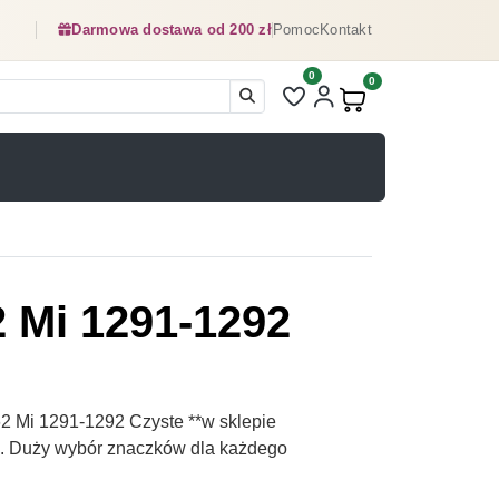
Darmowa dostawa od 200 zł
Pomoc
Kontakt
0
Liczba pozycji na liście ulubionyc
0
Produkty w koszyku:
2 Mi 1291-1292
2 Mi 1291-1292 Czyste **w sklepie
pl. Duży wybór znaczków dla każdego