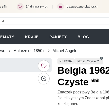
w 24h
14 dni na zwrot
Bezpieczne płatności
ERA SIĘ W NOWEJ KARCIE)
TEMATY
KRAJE
PAKIETY
BLOG
two
Malarze do 1850 r
Michel Angelo
Numer
Nr
: #4362
Jakość: Czyste **
Belgia 196
Czyste **
Znaczek pocztowy Belgia 196
filatelistycznym Znaczkopol.
kolekcjonera