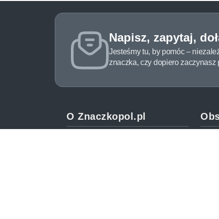
Napisz, zapytaj, do
Jesteśmy tu, by pomóc – niezale
znaczka, czy dopiero zaczynasz pr
O Znaczkopol.pl
Obs
O nas
Pomo
Blog
Meto
Regulamin
Spos
Polityka prywatności
Zwrot
Mapa strony
Jak 