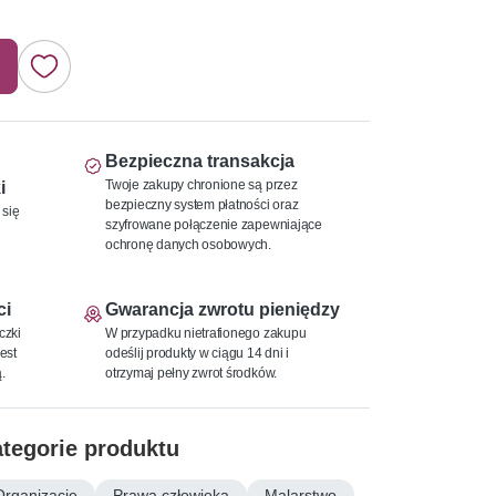
Bezpieczna transakcja
Twoje zakupy chronione są przez
i
bezpieczny system płatności oraz
 się
szyfrowane połączenie zapewniające
ochronę danych osobowych.
ci
Gwarancja zwrotu pieniędzy
czki
W przypadku nietrafionego zakupu
est
odeślij produkty w ciągu 14 dni i
.
otrzymaj pełny zwrot środków.
tegorie produktu
Organizacje
Prawa człowieka
Malarstwo