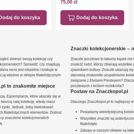
75,00 zł
Dodaj do koszyka
Dodaj do koszyka
Znaczki kolekcjonerskie – ni
ąłeś zbierać swoją kolekcję czy
Znaczki pocztowe to łakomy kąsek nie t
kcjonerskich? Sprawdź, czy znajdują
znaleźć ludzi, którzy zbierają wszelkie
dana seria jest niepełna i brakuje w
zjawiskiem kultury. Znaczki ukazują się
ją właśnie w sklepie filatelistycznym
stanowią znakomite uzupełnienie kolek
związane z Elvisem Presleyem? Dlacze
pl to znakomite miejsce
pocztowych z królem rock&rolla?
Postaw na Znaczkopol.pl
ją. Egzemplarze, które ukazały się w
t tworzą całą kolekcję, wtedy masz
Dlaczego Znaczkopol.pl to najlepszy 
 zyski. Jednak, żeby inwestować
Posiadamy wielotysięczną kolekc
 filatelistycznych elementów. Zrobisz
ięcy znaczków kolekcjonerskich
Wszystkie znaczki są autentyczne
ą.
filatelistyki.
Zakupy w naszym sklepie są łatw