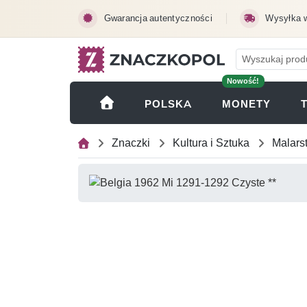
Przejdź do treści głównej
Gwarancja autentyczności
Wysyłka 
Nowość!
(OTWI
POLSKA
MONETY
Znaczki
Kultura i Sztuka
Malars