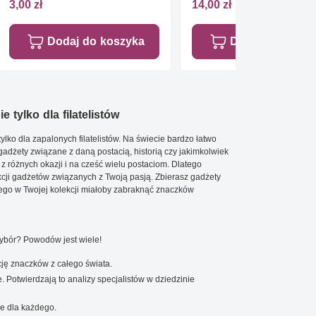
3,00 zł
14,00 zł
Dodaj do koszyka
Dodaj do koszy
e tylko dla filatelistów
ylko dla zapalonych filatelistów. Na świecie bardzo łatwo
 gadżety związane z daną postacią, historią czy jakimkolwiek
 z różnych okazji i na cześć wielu postaciom. Dlatego
cji gadżetów związanych z Twoją pasją. Zbierasz gadżety
go w Twojej kolekcji miałoby zabraknąć znaczków
wybór? Powodów jest wiele!
ję znaczków z całego świata.
. Potwierdzają to analizy specjalistów w dziedzinie
e dla każdego.