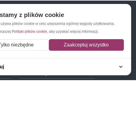
stamy z plików cookie
a używa plików cookie w celu ulepszenia ogólnej wygody użytkowania.
Napisz do nas
Zapisz się do newslettera
 naszej
Polityki plików cookie
, aby uzyskać więcej informacji.
Tylko niezbędne
Zaakceptuj wszystko
uj
Polecamy
Znaczki Konie
Znaczki Politycy
Znaczki Żaglowce
Znaczki Kolarstwo
Znaczki Boże Narodzenie