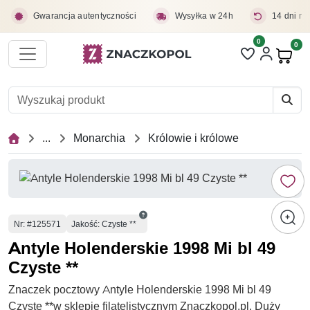
Przejdź do treści głównej
Gwarancja autentyczności
Wysyłka w 24h
14 dni na
0
Liczba pozycji 
0
Pro
...
Monarchia
Królowie i królowe
Numer
Nr
: #125571
Jakość: Czyste **
Antyle Holenderskie 1998 Mi bl 49
Czyste **
Znaczek pocztowy Antyle Holenderskie 1998 Mi bl 49
Czyste **w sklepie filatelistycznym Znaczkopol.pl. Duży