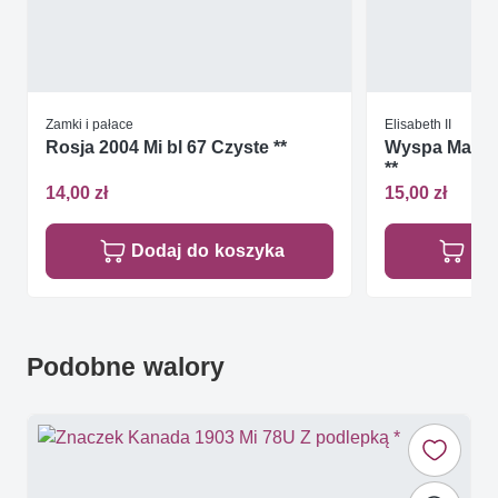
Zamki i pałace
Elisabeth II
Rosja 2004 Mi bl 67 Czyste **
Wyspa Man 20
**
14,00 zł
15,00 zł
Dodaj do koszyka
Do
Podobne walory