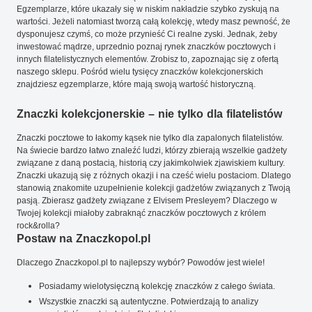
Egzemplarze, które ukazały się w niskim nakładzie szybko zyskują na
wartości. Jeżeli natomiast tworzą całą kolekcję, wtedy masz pewność, że
dysponujesz czymś, co może przynieść Ci realne zyski. Jednak, żeby
inwestować mądrze, uprzednio poznaj rynek znaczków pocztowych i
innych filatelistycznych elementów. Zrobisz to, zapoznając się z ofertą
naszego sklepu. Pośród wielu tysięcy znaczków kolekcjonerskich
znajdziesz egzemplarze, które mają swoją wartość historyczną.
Znaczki kolekcjonerskie – nie tylko dla filatelistów
Znaczki pocztowe to łakomy kąsek nie tylko dla zapalonych filatelistów.
Na świecie bardzo łatwo znaleźć ludzi, którzy zbierają wszelkie gadżety
związane z daną postacią, historią czy jakimkolwiek zjawiskiem kultury.
Znaczki ukazują się z różnych okazji i na cześć wielu postaciom. Dlatego
stanowią znakomite uzupełnienie kolekcji gadżetów związanych z Twoją
pasją. Zbierasz gadżety związane z Elvisem Presleyem? Dlaczego w
Twojej kolekcji miałoby zabraknąć znaczków pocztowych z królem
rock&rolla?
Postaw na Znaczkopol.pl
Dlaczego Znaczkopol.pl to najlepszy wybór? Powodów jest wiele!
Posiadamy wielotysięczną kolekcję znaczków z całego świata.
Wszystkie znaczki są autentyczne. Potwierdzają to analizy