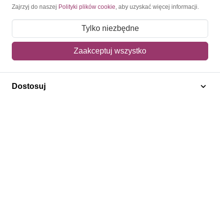
Moje konto
Zajrzyj do naszej
Polityki plików cookie
, aby uzyskać więcej informacji.
Moje zamówienia
Tylko niezbędne
Mój koszyk
Zaakceptuj wszystko
Adres dostawy
Dostosuj
Polecamy
Znaczki Konie
Znaczki Politycy
Znaczki Żaglowce
Znaczki Kwiaty
Znaczki Boże Narodzenie