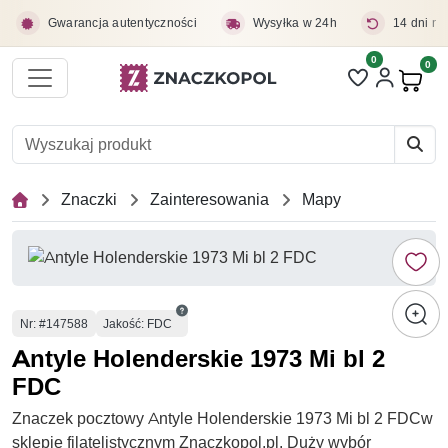
Przejdź do treści głównej
Gwarancja autentyczności
Wysyłka w 24h
14 dni na
0
Liczba pozycji 
0
Pro
Znaczki
Zainteresowania
Mapy
Numer
Nr
: #147588
Jakość: FDC
Antyle Holenderskie 1973 Mi bl 2
FDC
Znaczek pocztowy Antyle Holenderskie 1973 Mi bl 2 FDCw
sklepie filatelistycznym Znaczkopol.pl. Duży wybór