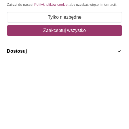
Moje konto
Zajrzyj do naszej
Polityki plików cookie
, aby uzyskać więcej informacji.
Moje zamówienia
Tylko niezbędne
Mój koszyk
Zaakceptuj wszystko
Adres dostawy
Dostosuj
Polecamy
Znaczki Konie
Znaczki Politycy
Znaczki Żaglowce
Znaczki Kolarstwo
Znaczki Boże Narodzenie