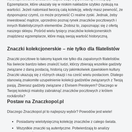
Egzemplarze, które ukazały się w niskim nakładzie szybko zyskują na
wartości. Jeżeli natomiast tworzą całą kolekcję, wtedy masz pewność, że
dysponujesz czymś, co może przynieść Ci realne zyski. Jednak, żeby
inwestować mądrze, uprzednio poznaj rynek znaczków pocztowych i
innych filatelistycznych elementów. Zrobisz to, zapoznając się z ofertą
naszego sklepu. Pośród wielu tysięcy znaczków kolekcjonerskich
znajdziesz egzemplarze, które mają swoją wartość historyczną.
Znaczki kolekcjonerskie – nie tylko dla filatelistów
Znaczki pocztowe to łakomy kąsek nie tylko dla zapalonych filatelistów.
Na świecie bardzo łatwo znaleźć ludzi, którzy zbierają wszelkie gadżety
związane z daną postacią, historią czy jakimkolwiek zjawiskiem kultury.
Znaczki ukazują się z różnych okazji i na cześć wielu postaciom. Dlatego
stanowią znakomite uzupełnienie kolekcji gadżetów związanych z Twoją
pasją. Zbierasz gadżety związane z Elvisem Presleyem? Dlaczego w
Twojej kolekcji miałoby zabraknąć znaczków pocztowych z królem
rock&rolla?
Postaw na Znaczkopol.pl
Dlaczego Znaczkopol.pl to najlepszy wybór? Powodów jest wiele!
Posiadamy wielotysięczną kolekcję znaczków z całego świata.
Wszystkie znaczki są autentyczne. Potwierdzają to analizy