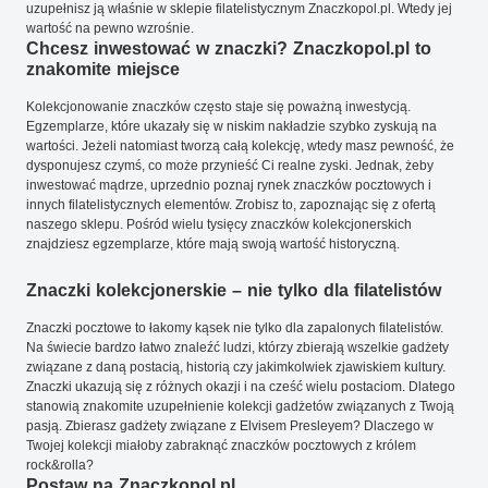
uzupełnisz ją właśnie w sklepie filatelistycznym Znaczkopol.pl. Wtedy jej
wartość na pewno wzrośnie.
Chcesz inwestować w znaczki? Znaczkopol.pl to
znakomite miejsce
Kolekcjonowanie znaczków często staje się poważną inwestycją.
Egzemplarze, które ukazały się w niskim nakładzie szybko zyskują na
wartości. Jeżeli natomiast tworzą całą kolekcję, wtedy masz pewność, że
dysponujesz czymś, co może przynieść Ci realne zyski. Jednak, żeby
inwestować mądrze, uprzednio poznaj rynek znaczków pocztowych i
innych filatelistycznych elementów. Zrobisz to, zapoznając się z ofertą
naszego sklepu. Pośród wielu tysięcy znaczków kolekcjonerskich
znajdziesz egzemplarze, które mają swoją wartość historyczną.
Znaczki kolekcjonerskie – nie tylko dla filatelistów
Znaczki pocztowe to łakomy kąsek nie tylko dla zapalonych filatelistów.
Na świecie bardzo łatwo znaleźć ludzi, którzy zbierają wszelkie gadżety
związane z daną postacią, historią czy jakimkolwiek zjawiskiem kultury.
Znaczki ukazują się z różnych okazji i na cześć wielu postaciom. Dlatego
stanowią znakomite uzupełnienie kolekcji gadżetów związanych z Twoją
pasją. Zbierasz gadżety związane z Elvisem Presleyem? Dlaczego w
Twojej kolekcji miałoby zabraknąć znaczków pocztowych z królem
rock&rolla?
Postaw na Znaczkopol.pl