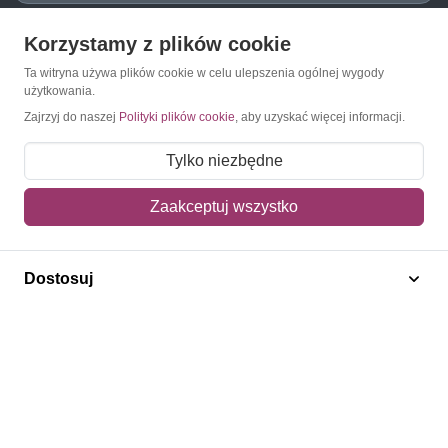
Korzystamy z plików cookie
O Znaczkopol.pl
Ta witryna używa plików cookie w celu ulepszenia ogólnej wygody
użytkowania.
O nas
Zajrzyj do naszej
Polityki plików cookie
, aby uzyskać więcej informacji.
Blog
Tylko niezbędne
Regulamin
Zaakceptuj wszystko
Polityka prywatności
Mapa strony
Dostosuj
Kontakt
Obsługa klienta
Pomoc i FAQ
Metody dostawy