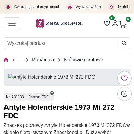
Przejdź do treści głównej
Gwarancja autentyczności
Wysyłka w 24h
14 dni na
0
Liczba pozycji 
0
Pro
...
Monarchia
Królowie i królowe
Numer
Nr
: #31133
Jakość: FDC
Antyle Holenderskie 1973 Mi 272
FDC
Znaczek pocztowy Antyle Holenderskie 1973 Mi 272 FDCw
sklepie filatelistycznym Znaczkopol.pl. Duży wybór