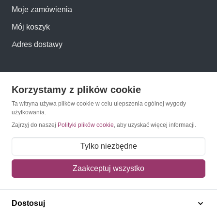
Moje zamówienia
Mój koszyk
Adres dostawy
Polecamy
Korzystamy z plików cookie
Znaczki Konie
Ta witryna używa plików cookie w celu ulepszenia ogólnej wygody
użytkowania.
Znaczki Politycy
Zajrzyj do naszej
Polityki plików cookie
, aby uzyskać więcej informacji.
Znaczki Żaglowce
Tylko niezbędne
Znaczki Kwiaty
Zaakceptuj wszystko
Znaczki Boże Narodzenie
Dostosuj
Regulamin
Prywatność
Bezpieczeństwo