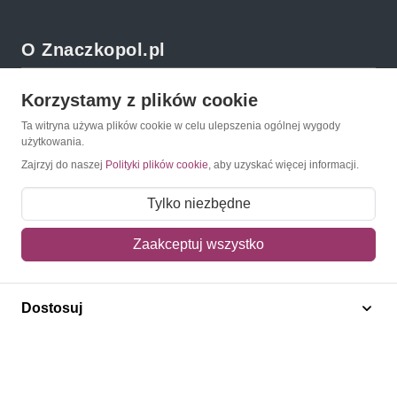
O Znaczkopol.pl
O nas
Korzystamy z plików cookie
Blog
Ta witryna używa plików cookie w celu ulepszenia ogólnej wygody
użytkowania.
Regulamin
Zajrzyj do naszej
Polityki plików cookie
, aby uzyskać więcej informacji.
Polityka prywatności
Tylko niezbędne
Mapa strony
Zaakceptuj wszystko
Kontakt
Obsługa klienta
Dostosuj
Pomoc i FAQ
Metody dostawy