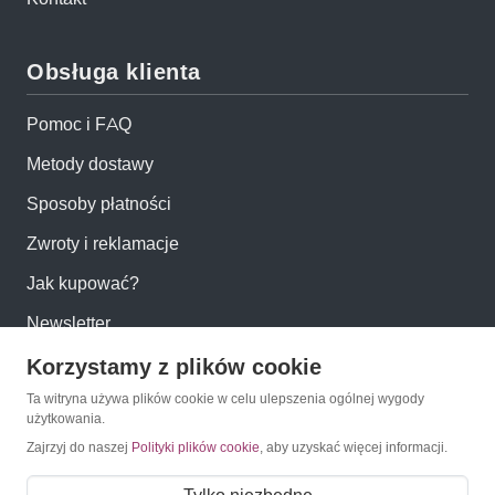
Obsługa klienta
Pomoc i FAQ
Metody dostawy
Sposoby płatności
Zwroty i reklamacje
Jak kupować?
Newsletter
Korzystamy z plików cookie
Konto
Ta witryna używa plików cookie w celu ulepszenia ogólnej wygody
użytkowania.
Moje konto
Zajrzyj do naszej
Polityki plików cookie
, aby uzyskać więcej informacji.
Moje zamówienia