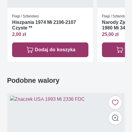
Flagi / Sztandary
Flagi / Sztandary
Hiszpania 1974 Mi 2106-2107
Narody Zjed
Czyste **
1980 Mi 348-3
2,00 zł
25,00 zł
Dodaj do koszyka
Do
Podobne walory