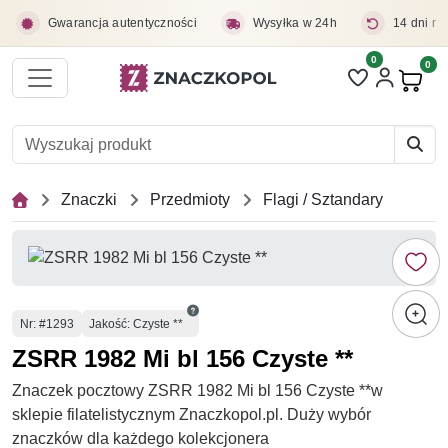
Przejdź do treści głównej
Gwarancja autentyczności
Wysyłka w 24h
14 dni na
0
Liczba pozycji 
0
Pro
Znaczki
Przedmioty
Flagi / Sztandary
Numer
Nr
: #1293
Jakość: Czyste **
ZSRR 1982 Mi bl 156 Czyste **
Znaczek pocztowy ZSRR 1982 Mi bl 156 Czyste **w
sklepie filatelistycznym Znaczkopol.pl. Duży wybór
znaczków dla każdego kolekcjonera