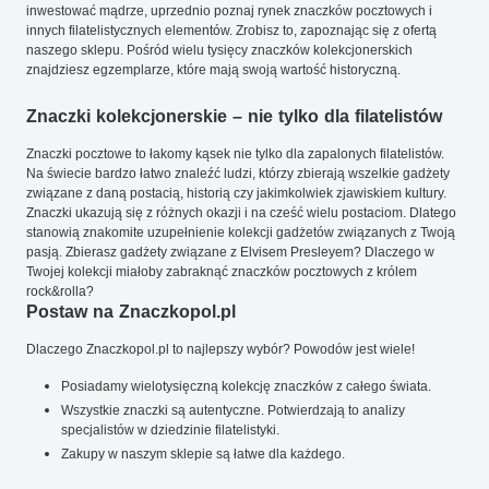
inwestować mądrze, uprzednio poznaj rynek znaczków pocztowych i
innych filatelistycznych elementów. Zrobisz to, zapoznając się z ofertą
naszego sklepu. Pośród wielu tysięcy znaczków kolekcjonerskich
znajdziesz egzemplarze, które mają swoją wartość historyczną.
Znaczki kolekcjonerskie – nie tylko dla filatelistów
Znaczki pocztowe to łakomy kąsek nie tylko dla zapalonych filatelistów.
Na świecie bardzo łatwo znaleźć ludzi, którzy zbierają wszelkie gadżety
związane z daną postacią, historią czy jakimkolwiek zjawiskiem kultury.
Znaczki ukazują się z różnych okazji i na cześć wielu postaciom. Dlatego
stanowią znakomite uzupełnienie kolekcji gadżetów związanych z Twoją
pasją. Zbierasz gadżety związane z Elvisem Presleyem? Dlaczego w
Twojej kolekcji miałoby zabraknąć znaczków pocztowych z królem
rock&rolla?
Postaw na Znaczkopol.pl
Dlaczego Znaczkopol.pl to najlepszy wybór? Powodów jest wiele!
Posiadamy wielotysięczną kolekcję znaczków z całego świata.
Wszystkie znaczki są autentyczne. Potwierdzają to analizy
specjalistów w dziedzinie filatelistyki.
Zakupy w naszym sklepie są łatwe dla każdego.