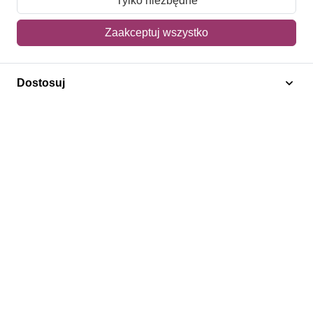
Tylko niezbędne
Mój koszyk
Zaakceptuj wszystko
Adres dostawy
Dostosuj
Polecamy
Znaczki Konie
Znaczki Politycy
Znaczki Żaglowce
Znaczki Kwiaty
Znaczki Herby / Heraldyka / Symbole
Regulamin
Prywatność
Bezpieczeństwo