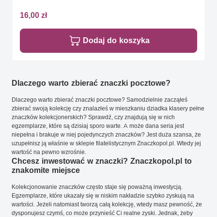
16,00 zł
Dodaj do koszyka
Dlaczego warto zbierać znaczki pocztowe?
Dlaczego warto zbierać znaczki pocztowe? Samodzielnie zacząłeś
zbierać swoją kolekcję czy znalazłeś w mieszkaniu dziadka klasery pełne
znaczków kolekcjonerskich? Sprawdź, czy znajdują się w nich
egzemplarze, które są dzisiaj sporo warte. A może dana seria jest
niepełna i brakuje w niej pojedynczych znaczków? Jest duża szansa, że
uzupełnisz ją właśnie w sklepie filatelistycznym Znaczkopol.pl. Wtedy jej
wartość na pewno wzrośnie.
Chcesz inwestować w znaczki? Znaczkopol.pl to
znakomite miejsce
Kolekcjonowanie znaczków często staje się poważną inwestycją.
Egzemplarze, które ukazały się w niskim nakładzie szybko zyskują na
wartości. Jeżeli natomiast tworzą całą kolekcję, wtedy masz pewność, że
dysponujesz czymś, co może przynieść Ci realne zyski. Jednak, żeby