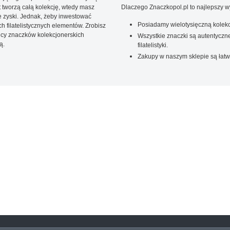
t tworzą całą kolekcję, wtedy masz
Dlaczego Znaczkopol.pl to najlepszy 
 zyski. Jednak, żeby inwestować
Posiadamy wielotysięczną kolekc
 filatelistycznych elementów. Zrobisz
ięcy znaczków kolekcjonerskich
Wszystkie znaczki są autentyczne
ą.
filatelistyki.
Zakupy w naszym sklepie są łatw