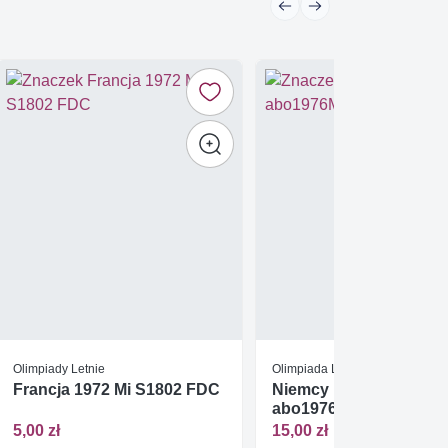
Olimpiady Letnie
Olimpiada Letnia 1972 Monach
Francja 1972 Mi S1802 FDC
Niemcy 1984 Mi
abo1976Monachium Cz
**
5,00 zł
15,00 zł