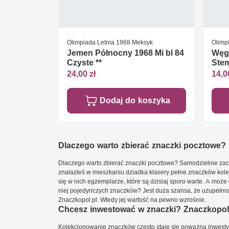
Olimpiada Letnia 1968 Meksyk
Olimp
Jemen Północny 1968 Mi bl 84
Węgr
Czyste **
Ste
24,00 zł
14,0
Dodaj do koszyka
Dlaczego warto zbierać znaczki pocztowe?
Dlaczego warto zbierać znaczki pocztowe? Samodzielnie zacz
znalazłeś w mieszkaniu dziadka klasery pełne znaczków kole
się w nich egzemplarze, które są dzisiaj sporo warte. A może 
niej pojedynczych znaczków? Jest duża szansa, że uzupełnisz 
Znaczkopol.pl. Wtedy jej wartość na pewno wzrośnie.
Chcesz inwestować w znaczki? Znaczkopol.
Kolekcjonowanie znaczków często staje się poważną inwestyc