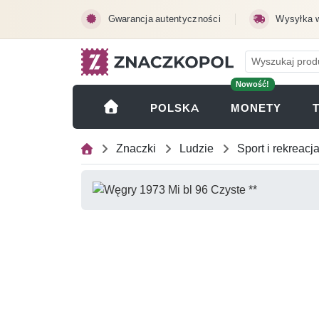
Przejdź do treści głównej
Gwarancja autentyczności
Wysyłka 
Nowość!
(OTWI
POLSKA
MONETY
Znaczki
Ludzie
Sport i rekreacj