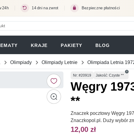
w 24h
14 dni na zwrot
Bezpieczne płatności
ERA SIĘ W NOWEJ KARCIE)
TEMATY
KRAJE
PAKIETY
BLOG
a
Olimpiady
Olimpiady Letnie
Olimpiada Letnia 19
Numer
Nr
: #20919
Jakość: Czyste **
Węgry 1973
**
Znaczek pocztowy Węgry 1973 
Znaczkopol.pl. Duży wybór z
12,00 zł