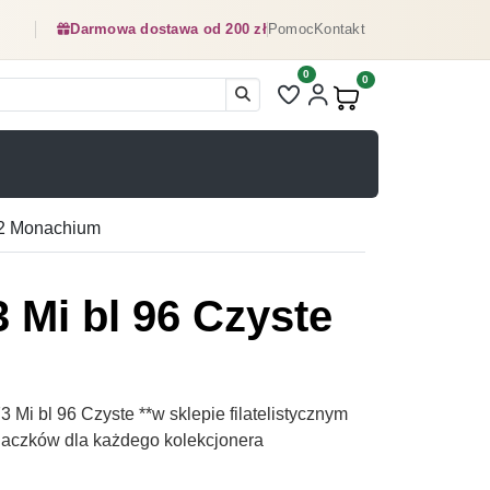
Darmowa dostawa od 200 zł
Pomoc
Kontakt
0
Liczba pozycji na liście ulubionyc
0
Produkty w koszyku:
72 Monachium
 Mi bl 96 Czyste
Mi bl 96 Czyste **w sklepie filatelistycznym
naczków dla każdego kolekcjonera