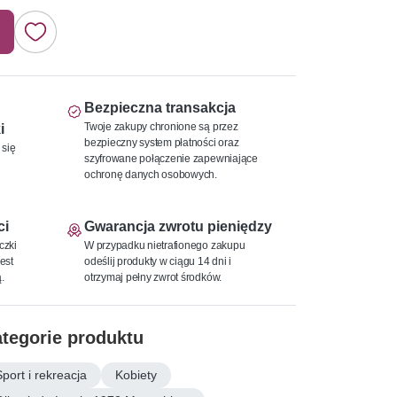
Bezpieczna transakcja
Twoje zakupy chronione są przez
i
bezpieczny system płatności oraz
 się
szyfrowane połączenie zapewniające
ochronę danych osobowych.
ci
Gwarancja zwrotu pieniędzy
czki
W przypadku nietrafionego zakupu
est
odeślij produkty w ciągu 14 dni i
.
otrzymaj pełny zwrot środków.
tegorie produktu
Sport i rekreacja
Kobiety