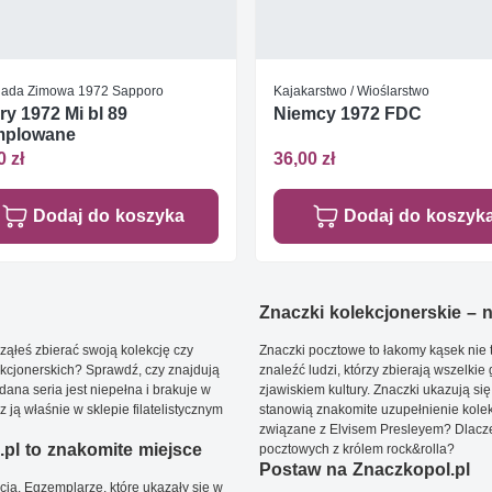
iada Zimowa 1972 Sapporo
Kajakarstwo / Wioślarstwo
y 1972 Mi bl 89
Niemcy 1972 FDC
mplowane
0 zł
36,00 zł
Dodaj do koszyka
Dodaj do koszyk
Znaczki kolekcjonerskie – ni
ąłeś zbierać swoją kolekcję czy
Znaczki pocztowe to łakomy kąsek nie t
kcjonerskich? Sprawdź, czy znajdują
znaleźć ludzi, którzy zbierają wszelkie
dana seria jest niepełna i brakuje w
zjawiskiem kultury. Znaczki ukazują się
ją właśnie w sklepie filatelistycznym
stanowią znakomite uzupełnienie kolek
związane z Elvisem Presleyem? Dlacze
pl to znakomite miejsce
pocztowych z królem rock&rolla?
Postaw na Znaczkopol.pl
ją. Egzemplarze, które ukazały się w