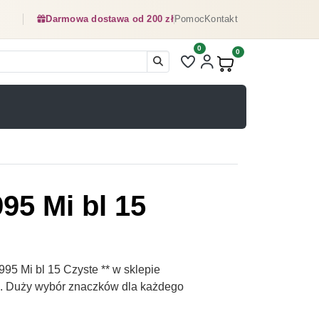
Darmowa dostawa od 200 zł
Pomoc
Kontakt
0
Liczba pozycji na liście ulubionyc
0
Produkty w koszyku:
95 Mi bl 15
5 Mi bl 15 Czyste ** w sklepie
pl. Duży wybór znaczków dla każdego