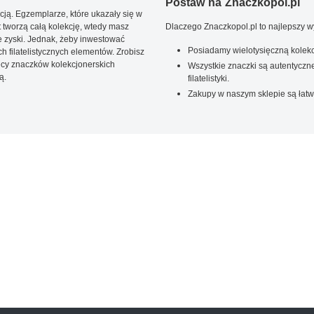
Postaw na Znaczkopol.pl
ją. Egzemplarze, które ukazały się w
t tworzą całą kolekcję, wtedy masz
Dlaczego Znaczkopol.pl to najlepszy 
 zyski. Jednak, żeby inwestować
Posiadamy wielotysięczną kolekc
 filatelistycznych elementów. Zrobisz
ięcy znaczków kolekcjonerskich
Wszystkie znaczki są autentyczne
ą.
filatelistyki.
Zakupy w naszym sklepie są łatw