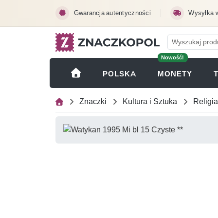
Przejdź do treści głównej
Gwarancja autentyczności
Wysyłka 
Nowość!
(OTWI
POLSKA
MONETY
Znaczki
Kultura i Sztuka
Religia