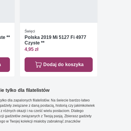
Święci
te **
Polska 2019 Mi 5127 Fi 4977
Czyste **
4,95 zł
a
Dodaj do koszyka
e tylko dla filatelistów
ylko dla zapalonych filatelistów. Na świecie bardzo łatwo
 gadżety związane z daną postacią, historią czy jakimkolwiek
 z różnych okazji i na cześć wielu postaciom. Dlatego
cji gadżetów związanych z Twoją pasją. Zbierasz gadżety
go w Twojej kolekcji miałoby zabraknąć znaczków