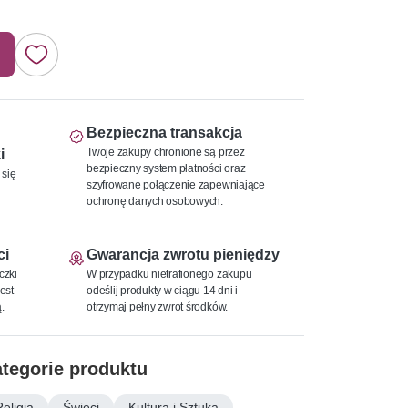
Bezpieczna transakcja
Twoje zakupy chronione są przez
i
bezpieczny system płatności oraz
 się
szyfrowane połączenie zapewniające
ochronę danych osobowych.
ci
Gwarancja zwrotu pieniędzy
czki
W przypadku nietrafionego zakupu
est
odeślij produkty w ciągu 14 dni i
.
otrzymaj pełny zwrot środków.
tegorie produktu
Religia
Święci
Kultura i Sztuka