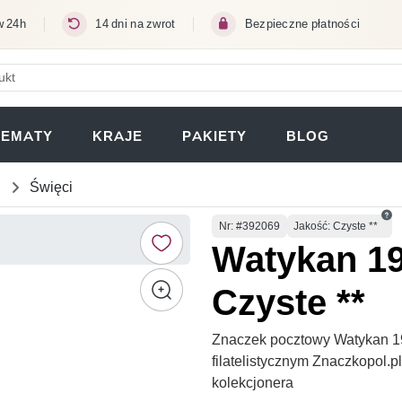
w 24h
14 dni na zwrot
Bezpieczne płatności
ERA SIĘ W NOWEJ KARCIE)
TEMATY
KRAJE
PAKIETY
BLOG
Święci
Numer
Nr
: #392069
Jakość: Czyste **
Watykan 19
Czyste **
Znaczek pocztowy Watykan 199
filatelistycznym Znaczkopol.
kolekcjonera