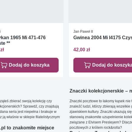
i
Jan Paweł II
kan 1965 Mi 471-476
Gwinea 2004 Mi I4175 Czys
te **
zł
42,00 zł
Dodaj do koszyka
Dodaj do koszyk
Znaczki kolekcjonerskie – ni
ąłeś zbierać swoją kolekcję czy
Znaczki pocztowe to łakomy kąsek nie t
kcjonerskich? Sprawdź, czy znajdują
znaleźć ludzi, którzy zbierają wszelkie
dana seria jest niepełna i brakuje w
zjawiskiem kultury. Znaczki ukazują się
ją właśnie w sklepie filatelistycznym
stanowią znakomite uzupełnienie kolek
związane z Elvisem Presleyem? Dlacze
pl to znakomite miejsce
pocztowych z królem rock&rolla?