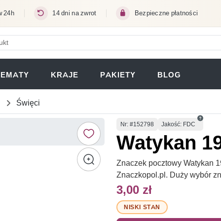
w 24h
14 dni na zwrot
Bezpieczne płatności
ERA SIĘ W NOWEJ KARCIE)
TEMATY
KRAJE
PAKIETY
BLOG
Święci
Numer
Nr
: #152798
Jakość: FDC
Watykan 1
Znaczek pocztowy Watykan 19
Znaczkopol.pl. Duży wybór z
3,00 zł
NISKI STAN