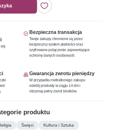
szyka
Bezpieczna transakcja
Twoje zakupy chronione są przez
i
bezpieczny system płatności oraz
 się
szyfrowane połączenie zapewniające
ochronę danych osobowych.
ci
Gwarancja zwrotu pieniędzy
czki
W przypadku nietrafionego zakupu
est
odeślij produkty w ciągu 14 dni i
.
otrzymaj pełny zwrot środków.
tegorie produktu
Religia
Święci
Kultura i Sztuka