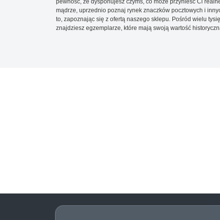
pewność, że dysponujesz czymś, co może przynieść Ci realne
mądrze, uprzednio poznaj rynek znaczków pocztowych i innych
to, zapoznając się z ofertą naszego sklepu. Pośród wielu tys
znajdziesz egzemplarze, które mają swoją wartość historyczn