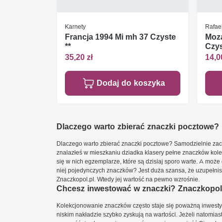
Karnety
Rafae
Francja 1994 Mi mh 37 Czyste
Moza
**
Czys
35,20 zł
14,0
Dodaj do koszyka
Dlaczego warto zbierać znaczki pocztowe?
Dlaczego warto zbierać znaczki pocztowe? Samodzielnie zacz
znalazłeś w mieszkaniu dziadka klasery pełne znaczków kole
się w nich egzemplarze, które są dzisiaj sporo warte. A może 
niej pojedynczych znaczków? Jest duża szansa, że uzupełnisz 
Znaczkopol.pl. Wtedy jej wartość na pewno wzrośnie.
Chcesz inwestować w znaczki? Znaczkopol.
Kolekcjonowanie znaczków często staje się poważną inwestyc
niskim nakładzie szybko zyskują na wartości. Jeżeli natomias