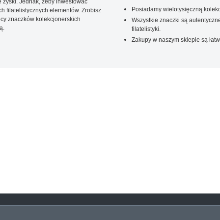
 zyski. Jednak, żeby inwestować
Posiadamy wielotysięczną kolekc
 filatelistycznych elementów. Zrobisz
ięcy znaczków kolekcjonerskich
Wszystkie znaczki są autentyczne
ą.
filatelistyki.
Zakupy w naszym sklepie są łatw