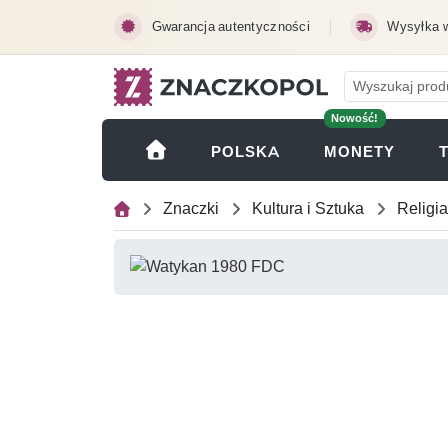
Przejdź do treści głównej
Gwarancja autentyczności
Wysyłka 
Nowość!
(OTWI
POLSKA
MONETY
Znaczki
Kultura i Sztuka
Religia