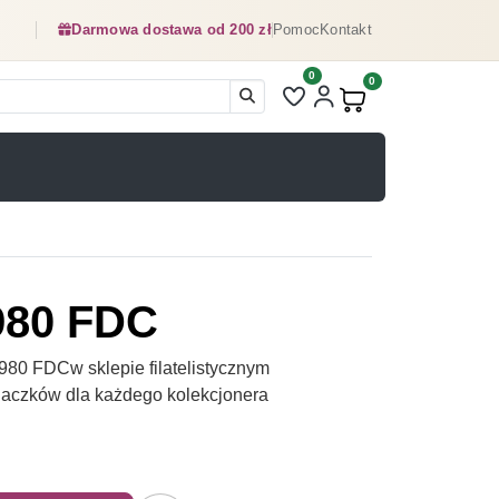
Darmowa dostawa od 200 zł
Pomoc
Kontakt
0
Liczba pozycji na liście ulubionyc
0
Produkty w koszyku:
980 FDC
80 FDCw sklepie filatelistycznym
naczków dla każdego kolekcjonera