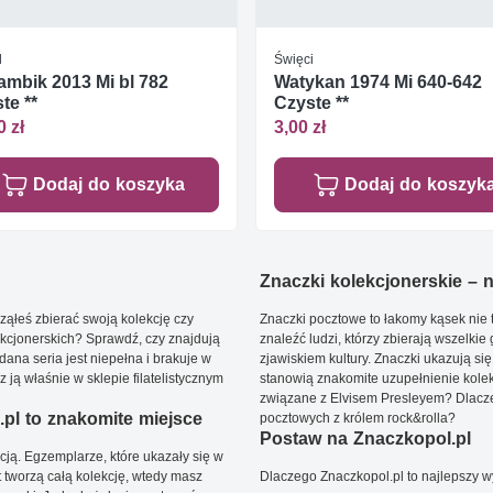
l
Święci
mbik 2013 Mi bl 782
Watykan 1974 Mi 640-642
te **
Czyste **
0 zł
3,00 zł
Dodaj do koszyka
Dodaj do koszyk
Znaczki kolekcjonerskie – ni
ąłeś zbierać swoją kolekcję czy
Znaczki pocztowe to łakomy kąsek nie t
kcjonerskich? Sprawdź, czy znajdują
znaleźć ludzi, którzy zbierają wszelkie
dana seria jest niepełna i brakuje w
zjawiskiem kultury. Znaczki ukazują się
ją właśnie w sklepie filatelistycznym
stanowią znakomite uzupełnienie kolek
związane z Elvisem Presleyem? Dlacze
pl to znakomite miejsce
pocztowych z królem rock&rolla?
Postaw na Znaczkopol.pl
ją. Egzemplarze, które ukazały się w
t tworzą całą kolekcję, wtedy masz
Dlaczego Znaczkopol.pl to najlepszy 