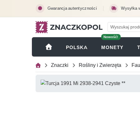
Przejdź do treści głównej
Gwarancja autentyczności
Wysyłka 
Nowość!
(OTWI
POLSKA
MONETY
Znaczki
Rośliny i Zwierzęta
Fa