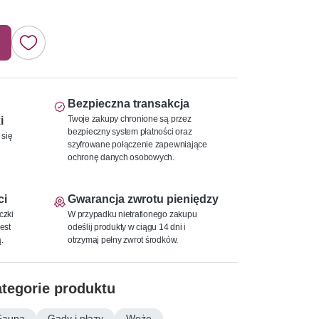
Bezpieczna transakcja
Twoje zakupy chronione są przez
i
bezpieczny system płatności oraz
 się
szyfrowane połączenie zapewniające
ochronę danych osobowych.
ci
Gwarancja zwrotu pieniędzy
czki
W przypadku nietrafionego zakupu
est
odeślij produkty w ciągu 14 dni i
.
otrzymaj pełny zwrot środków.
tegorie produktu
Fauna
Gady i płazy
Węże