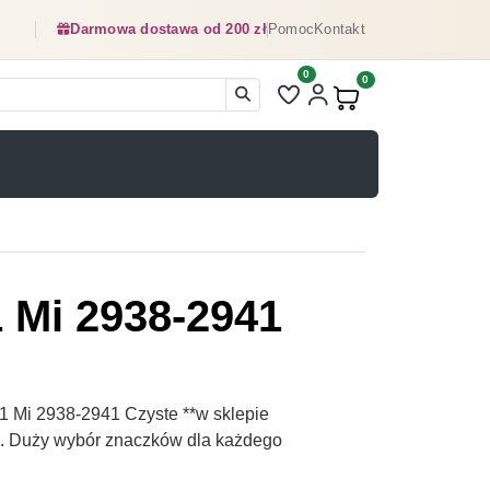
Darmowa dostawa od 200 zł
Pomoc
Kontakt
0
Liczba pozycji na liście ulubionyc
0
Produkty w koszyku:
1 Mi 2938-2941
1 Mi 2938-2941 Czyste **w sklepie
pl. Duży wybór znaczków dla każdego