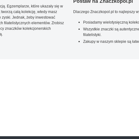
Postaw na Znaczkopol.pl
ją. Egzemplarze, które ukazały się w
t tworzą całą kolekcję, wtedy masz
Dlaczego Znaczkopol.pl to najlepszy 
 zyski. Jednak, żeby inwestować
Posiadamy wielotysięczną kolekc
 filatelistycznych elementów. Zrobisz
ięcy znaczków kolekcjonerskich
Wszystkie znaczki są autentyczne
ą.
filatelistyki.
Zakupy w naszym sklepie są łatw