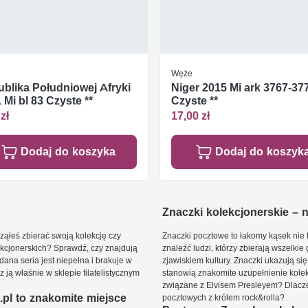
Węże
blika Południowej Afryki
Niger 2015 Mi ark 3767-37
 Mi bl 83 Czyste **
Czyste **
zł
17,00 zł
Dodaj do koszyka
Dodaj do koszyk
Znaczki kolekcjonerskie – ni
ąłeś zbierać swoją kolekcję czy
Znaczki pocztowe to łakomy kąsek nie t
kcjonerskich? Sprawdź, czy znajdują
znaleźć ludzi, którzy zbierają wszelkie
dana seria jest niepełna i brakuje w
zjawiskiem kultury. Znaczki ukazują się
ją właśnie w sklepie filatelistycznym
stanowią znakomite uzupełnienie kolek
związane z Elvisem Presleyem? Dlacze
pl to znakomite miejsce
pocztowych z królem rock&rolla?