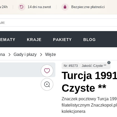
w 24h
14 dni na zwrot
Bezpieczne płatności
ERA SIĘ W NOWEJ KARCIE)
TEMATY
KRAJE
PAKIETY
BLOG
una
Gady i płazy
Węże
Numer
Nr
: #9273
Jakość: Czyste **
Turcja 199
Czyste **
Znaczek pocztowy Turcja 199
filatelistycznym Znaczkopol.
kolekcjonera