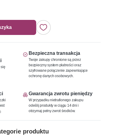
szyka
Bezpieczna transakcja
Twoje zakupy chronione są przez
i
bezpieczny system płatności oraz
 się
szyfrowane połączenie zapewniające
ochronę danych osobowych.
ci
Gwarancja zwrotu pieniędzy
czki
W przypadku nietrafionego zakupu
est
odeślij produkty w ciągu 14 dni i
.
otrzymaj pełny zwrot środków.
tegorie produktu