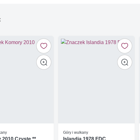
ć
kany
Góry i wulkany
2010 Czyste **
Islandia 1978 FDC