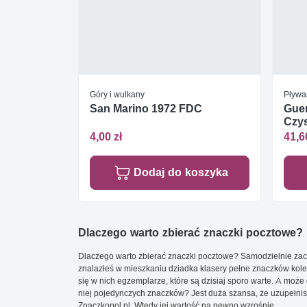
Góry i wulkany
Pływa
San Marino 1972 FDC
Guer
Czys
4,00 zł
41,6
Dodaj do koszyka
Dlaczego warto zbierać znaczki pocztowe?
Dlaczego warto zbierać znaczki pocztowe? Samodzielnie zacz
znalazłeś w mieszkaniu dziadka klasery pełne znaczków kole
się w nich egzemplarze, które są dzisiaj sporo warte. A może 
niej pojedynczych znaczków? Jest duża szansa, że uzupełnisz 
Znaczkopol.pl. Wtedy jej wartość na pewno wzrośnie.