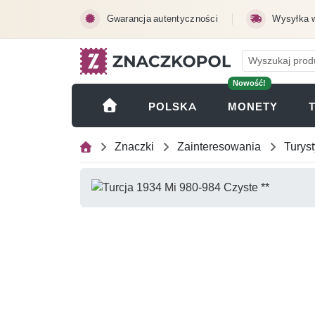
Przejdź do treści głównej
Gwarancja autentyczności
Wysyłka 
Nowość!
(OTWI
POLSKA
MONETY
Znaczki
Zainteresowania
Turyst