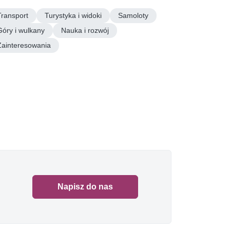
Transport
Turystyka i widoki
Samoloty
Góry i wulkany
Nauka i rozwój
Zainteresowania
Napisz do nas