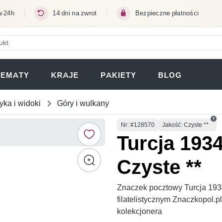
w 24h
14 dni na zwrot
Bezpieczne płatności
ERA SIĘ W NOWEJ KARCIE)
TEMATY
KRAJE
PAKIETY
BLOG
yka i widoki
Góry i wulkany
Numer
Nr
: #128570
Jakość: Czyste **
Turcja 193
Czyste **
Znaczek pocztowy Turcja 193
filatelistycznym Znaczkopol.
kolekcjonera