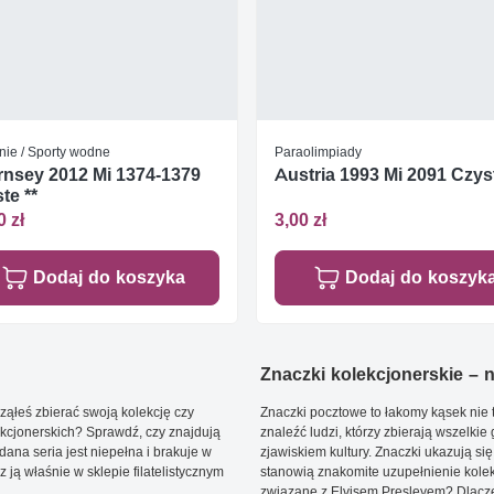
nie / Sporty wodne
Paraolimpiady
nsey 2012 Mi 1374-1379
Austria 1993 Mi 2091 Czyst
te **
0 zł
3,00 zł
Dodaj do koszyka
Dodaj do koszyk
Znaczki kolekcjonerskie – ni
ąłeś zbierać swoją kolekcję czy
Znaczki pocztowe to łakomy kąsek nie t
kcjonerskich? Sprawdź, czy znajdują
znaleźć ludzi, którzy zbierają wszelkie
dana seria jest niepełna i brakuje w
zjawiskiem kultury. Znaczki ukazują się
ją właśnie w sklepie filatelistycznym
stanowią znakomite uzupełnienie kolek
związane z Elvisem Presleyem? Dlacze