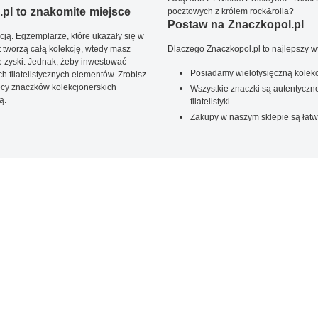
pl to znakomite miejsce
pocztowych z królem rock&rolla?
Postaw na Znaczkopol.pl
ją. Egzemplarze, które ukazały się w
t tworzą całą kolekcję, wtedy masz
Dlaczego Znaczkopol.pl to najlepszy 
 zyski. Jednak, żeby inwestować
Posiadamy wielotysięczną kolekc
 filatelistycznych elementów. Zrobisz
ięcy znaczków kolekcjonerskich
Wszystkie znaczki są autentyczne
ą.
filatelistyki.
Zakupy w naszym sklepie są łatw