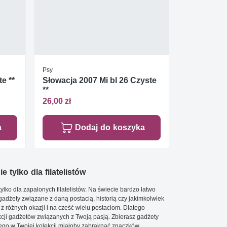
Psy
e **
Słowacja 2007 Mi bl 26 Czyste
**
26,00 zł
a
Dodaj do koszyka
e tylko dla filatelistów
ylko dla zapalonych filatelistów. Na świecie bardzo łatwo
 gadżety związane z daną postacią, historią czy jakimkolwiek
 z różnych okazji i na cześć wielu postaciom. Dlatego
cji gadżetów związanych z Twoją pasją. Zbierasz gadżety
go w Twojej kolekcji miałoby zabraknąć znaczków