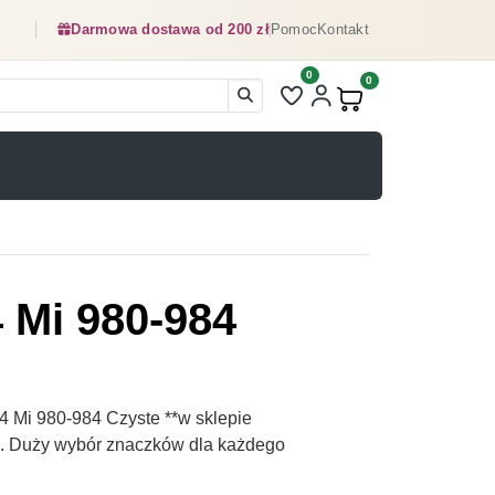
Darmowa dostawa od 200 zł
Pomoc
Kontakt
0
Liczba pozycji na liście ulubionyc
0
Produkty w koszyku:
4 Mi 980-984
4 Mi 980-984 Czyste **w sklepie
pl. Duży wybór znaczków dla każdego