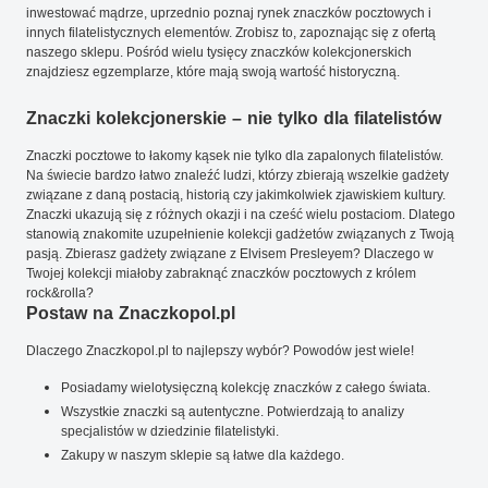
inwestować mądrze, uprzednio poznaj rynek znaczków pocztowych i
innych filatelistycznych elementów. Zrobisz to, zapoznając się z ofertą
naszego sklepu. Pośród wielu tysięcy znaczków kolekcjonerskich
znajdziesz egzemplarze, które mają swoją wartość historyczną.
Znaczki kolekcjonerskie – nie tylko dla filatelistów
Znaczki pocztowe to łakomy kąsek nie tylko dla zapalonych filatelistów.
Na świecie bardzo łatwo znaleźć ludzi, którzy zbierają wszelkie gadżety
związane z daną postacią, historią czy jakimkolwiek zjawiskiem kultury.
Znaczki ukazują się z różnych okazji i na cześć wielu postaciom. Dlatego
stanowią znakomite uzupełnienie kolekcji gadżetów związanych z Twoją
pasją. Zbierasz gadżety związane z Elvisem Presleyem? Dlaczego w
Twojej kolekcji miałoby zabraknąć znaczków pocztowych z królem
rock&rolla?
Postaw na Znaczkopol.pl
Dlaczego Znaczkopol.pl to najlepszy wybór? Powodów jest wiele!
Posiadamy wielotysięczną kolekcję znaczków z całego świata.
Wszystkie znaczki są autentyczne. Potwierdzają to analizy
specjalistów w dziedzinie filatelistyki.
Zakupy w naszym sklepie są łatwe dla każdego.