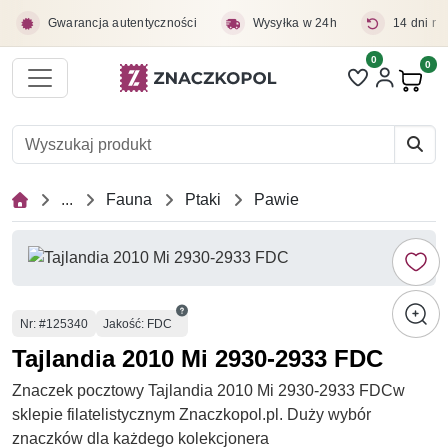
Przejdź do treści głównej
Gwarancja autentyczności
Wysyłka w 24h
14 dni na
0
Liczba pozycji 
0
Pro
...
Fauna
Ptaki
Pawie
Numer
Nr
: #125340
Jakość: FDC
Tajlandia 2010 Mi 2930-2933 FDC
Znaczek pocztowy Tajlandia 2010 Mi 2930-2933 FDCw
sklepie filatelistycznym Znaczkopol.pl. Duży wybór
znaczków dla każdego kolekcjonera