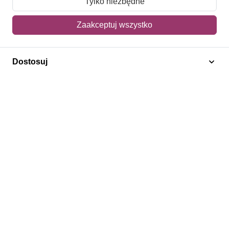
Tylko niezbędne
Mój koszyk
Zaakceptuj wszystko
Adres dostawy
Dostosuj
Polecamy
Znaczki Konie
Znaczki Politycy
Znaczki Żaglowce
Znaczki Kwiaty
Znaczki Boże Narodzenie
Regulamin
Prywatność
Bezpieczeństwo