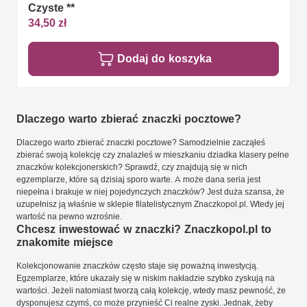
Czyste **
34,50 zł
Dodaj do koszyka
Dlaczego warto zbierać znaczki pocztowe?
Dlaczego warto zbierać znaczki pocztowe? Samodzielnie zacząłeś
zbierać swoją kolekcję czy znalazłeś w mieszkaniu dziadka klasery pełne
znaczków kolekcjonerskich? Sprawdź, czy znajdują się w nich
egzemplarze, które są dzisiaj sporo warte. A może dana seria jest
niepełna i brakuje w niej pojedynczych znaczków? Jest duża szansa, że
uzupełnisz ją właśnie w sklepie filatelistycznym Znaczkopol.pl. Wtedy jej
wartość na pewno wzrośnie.
Chcesz inwestować w znaczki? Znaczkopol.pl to
znakomite miejsce
Kolekcjonowanie znaczków często staje się poważną inwestycją.
Egzemplarze, które ukazały się w niskim nakładzie szybko zyskują na
wartości. Jeżeli natomiast tworzą całą kolekcję, wtedy masz pewność, że
dysponujesz czymś, co może przynieść Ci realne zyski. Jednak, żeby