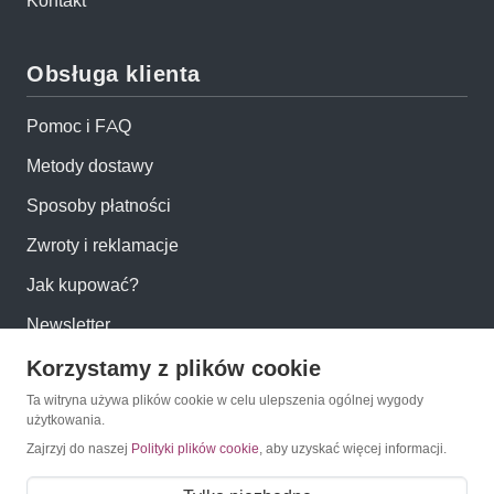
Kontakt
Obsługa klienta
Pomoc i FAQ
Metody dostawy
Sposoby płatności
Zwroty i reklamacje
Jak kupować?
Newsletter
Korzystamy z plików cookie
Konto
Ta witryna używa plików cookie w celu ulepszenia ogólnej wygody
użytkowania.
Moje konto
Zajrzyj do naszej
Polityki plików cookie
, aby uzyskać więcej informacji.
Moje zamówienia