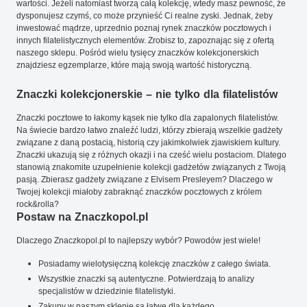
wartości. Jeżeli natomiast tworzą całą kolekcję, wtedy masz pewność, że
dysponujesz czymś, co może przynieść Ci realne zyski. Jednak, żeby
inwestować mądrze, uprzednio poznaj rynek znaczków pocztowych i
innych filatelistycznych elementów. Zrobisz to, zapoznając się z ofertą
naszego sklepu. Pośród wielu tysięcy znaczków kolekcjonerskich
znajdziesz egzemplarze, które mają swoją wartość historyczną.
Znaczki kolekcjonerskie – nie tylko dla filatelistów
Znaczki pocztowe to łakomy kąsek nie tylko dla zapalonych filatelistów.
Na świecie bardzo łatwo znaleźć ludzi, którzy zbierają wszelkie gadżety
związane z daną postacią, historią czy jakimkolwiek zjawiskiem kultury.
Znaczki ukazują się z różnych okazji i na cześć wielu postaciom. Dlatego
stanowią znakomite uzupełnienie kolekcji gadżetów związanych z Twoją
pasją. Zbierasz gadżety związane z Elvisem Presleyem? Dlaczego w
Twojej kolekcji miałoby zabraknąć znaczków pocztowych z królem
rock&rolla?
Postaw na Znaczkopol.pl
Dlaczego Znaczkopol.pl to najlepszy wybór? Powodów jest wiele!
Posiadamy wielotysięczną kolekcję znaczków z całego świata.
Wszystkie znaczki są autentyczne. Potwierdzają to analizy
specjalistów w dziedzinie filatelistyki.
Zakupy w naszym sklepie są łatwe dla każdego.