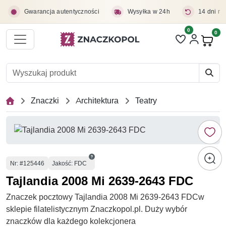
Przejdź do treści głównej
Gwarancja autentyczności
Wysyłka w 24h
14 dni na
0
Liczba pozycji 
0
Pro
Znaczki
Architektura
Teatry
Numer
Nr
: #125446
Jakość: FDC
Tajlandia 2008 Mi 2639-2643 FDC
Znaczek pocztowy Tajlandia 2008 Mi 2639-2643 FDCw
sklepie filatelistycznym Znaczkopol.pl. Duży wybór
znaczków dla każdego kolekcjonera