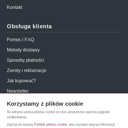
Kontakt
Obsługa klienta
Pomoc i FAQ
Metody dostawy
Sposoby płatności
Zwroty i reklamacje
Jak kupować?
Newsletter
Korzystamy z plików cookie
Konto
Ta witryna używa plików cookie w celu ulepszenia ogólnej wygody
użytkowania.
Moje konto
Zajrzyj do naszej
Polityki plików cookie
, aby uzyskać więcej informacji.