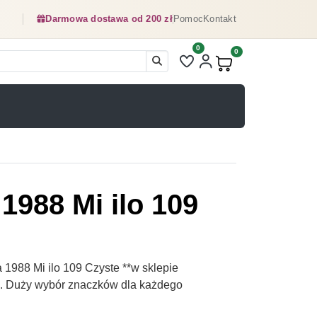
Darmowa dostawa od 200 zł
Pomoc
Kontakt
0
Liczba pozycji na liście ulubionyc
0
Produkty w koszyku:
1988 Mi ilo 109
1988 Mi ilo 109 Czyste **w sklepie
pl. Duży wybór znaczków dla każdego