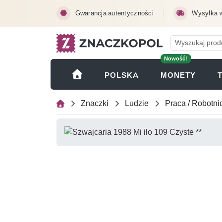
Przejdź do treści głównej
Gwarancja autentyczności
Wysyłka 
Nowość!
(OTWI
POLSKA
MONETY
Znaczki
Ludzie
Praca / Robotni