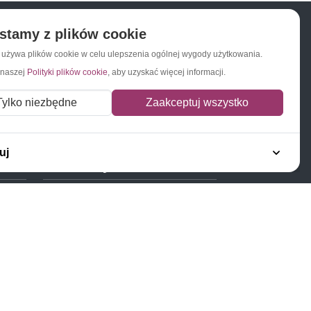
stamy z plików cookie
a używa plików cookie w celu ulepszenia ogólnej wygody użytkowania.
Napisz do nas
Zapisz się do newslettera
 naszej
Polityki plików cookie
, aby uzyskać więcej informacji.
Tylko niezbędne
Zaakceptuj wszystko
uj
Polecamy
Znaczki Konie
Znaczki Politycy
Znaczki Żaglowce
Znaczki Kolarstwo
Znaczki Boże Narodzenie