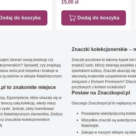
15,00 zł
Dodaj do koszyka
Dodaj do koszyka
Znaczki kolekcjonerskie – ni
ąłeś zbierać swoją kolekcję czy
Znaczki pocztowe to łakomy kąsek nie t
kcjonerskich? Sprawdź, czy znajdują
znaleźć ludzi, którzy zbierają wszelkie
dana seria jest niepełna i brakuje w
zjawiskiem kultury. Znaczki ukazują się
ją właśnie w sklepie filatelistycznym
stanowią znakomite uzupełnienie kolek
związane z Elvisem Presleyem? Dlacze
pl to znakomite miejsce
pocztowych z królem rock&rolla?
Postaw na Znaczkopol.pl
ją. Egzemplarze, które ukazały się w
t tworzą całą kolekcję, wtedy masz
Dlaczego Znaczkopol.pl to najlepszy 
 zyski. Jednak, żeby inwestować
Posiadamy wielotysięczną kolekc
 filatelistycznych elementów. Zrobisz
ięcy znaczków kolekcjonerskich
Wszystkie znaczki są autentyczne
ą.
filatelistyki.
Zakupy w naszym sklepie są łatw