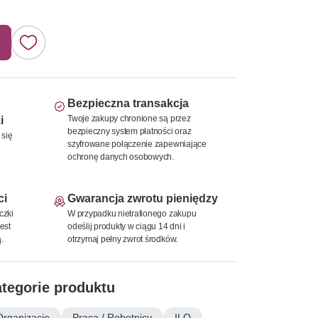
Bezpieczna transakcja
Twoje zakupy chronione są przez
i
bezpieczny system płatności oraz
 się
szyfrowane połączenie zapewniające
ochronę danych osobowych.
ci
Gwarancja zwrotu pieniędzy
czki
W przypadku nietrafionego zakupu
est
odeślij produkty w ciągu 14 dni i
.
otrzymaj pełny zwrot środków.
tegorie produktu
Organizacje
Praca / Robotnicy
ILO