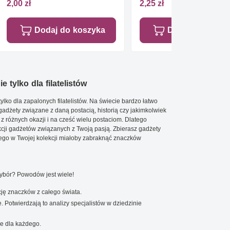
2,00 zł
2,25 zł
Dodaj do koszyka
Dodaj do koszy
e tylko dla filatelistów
ylko dla zapalonych filatelistów. Na świecie bardzo łatwo
 gadżety związane z daną postacią, historią czy jakimkolwiek
 z różnych okazji i na cześć wielu postaciom. Dlatego
cji gadżetów związanych z Twoją pasją. Zbierasz gadżety
go w Twojej kolekcji miałoby zabraknąć znaczków
wybór? Powodów jest wiele!
ję znaczków z całego świata.
. Potwierdzają to analizy specjalistów w dziedzinie
e dla każdego.