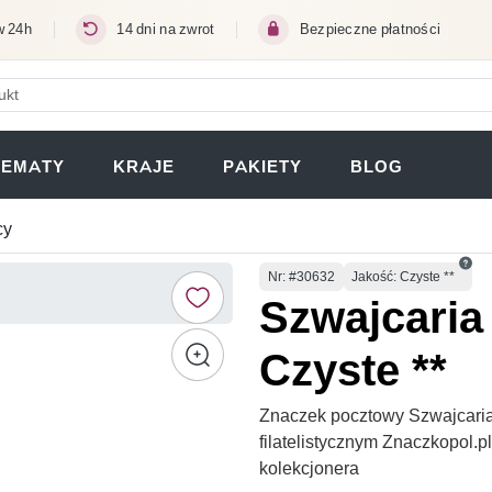
w 24h
14 dni na zwrot
Bezpieczne płatności
ERA SIĘ W NOWEJ KARCIE)
TEMATY
KRAJE
PAKIETY
BLOG
cy
Numer
Nr
: #30632
Jakość: Czyste **
Szwajcaria 
Czyste **
Znaczek pocztowy Szwajcaria 
filatelistycznym Znaczkopol.
kolekcjonera