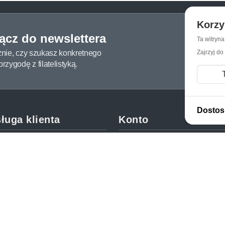
Korzy
łącz do newslettera
Ta witryn
żnie, czy szukasz konkretnego
Zajrzyj do
zygodę z filatelistyką.
Dostos
ługa klienta
Konto
c i FAQ
Moje konto
dy dostawy
Moje zamówienia
oby płatności
Mój koszyk
y i reklamacje
Adres dostawy
kupować?