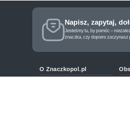
Napisz, zapytaj, do
Jesteśmy tu, by pomóc – niezale
znaczka, czy dopiero zaczynasz pr
O Znaczkopol.pl
Obs
O nas
Pomo
Blog
Meto
Regulamin
Spos
Polityka prywatności
Zwrot
Mapa strony
Jak 