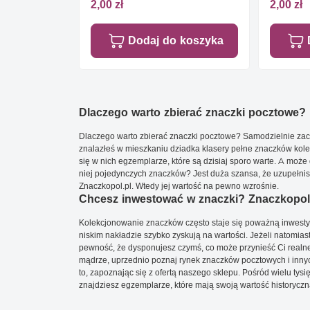
2,00 zł
2,00 zł
Dodaj do koszyka
Dlaczego warto zbierać znaczki pocztowe?
Dlaczego warto zbierać znaczki pocztowe? Samodzielnie zacz
znalazłeś w mieszkaniu dziadka klasery pełne znaczków kole
się w nich egzemplarze, które są dzisiaj sporo warte. A może 
niej pojedynczych znaczków? Jest duża szansa, że uzupełnisz 
Znaczkopol.pl. Wtedy jej wartość na pewno wzrośnie.
Chcesz inwestować w znaczki? Znaczkopol.
Kolekcjonowanie znaczków często staje się poważną inwestyc
niskim nakładzie szybko zyskują na wartości. Jeżeli natomias
pewność, że dysponujesz czymś, co może przynieść Ci realne
mądrze, uprzednio poznaj rynek znaczków pocztowych i innych
to, zapoznając się z ofertą naszego sklepu. Pośród wielu tys
znajdziesz egzemplarze, które mają swoją wartość historyczn